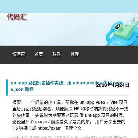
代码汇
博客园
首页
联系
管理
uni-app 路由别名插件实践：用 uni-routealias 优化 page
2026年4月24日
s.json 路径
摘要： 一个轻量的小工具，帮你在 uni-app Vue3 + Vite 项目
里给页面路径起别名，顺便解决 H5 和移动端跳转路径不一致
的头疼事。 先说说为啥要写这玩意 做 uni-app 项目的时候，
路径里那个 /pages/ 前缀看久了是真的烦。 用户分享出去的
H5 链接长成 https://exam
阅读全文
posted @ 2026-04-24 10:50 代码汇
阅读(63)
评论(0)
推荐(0)