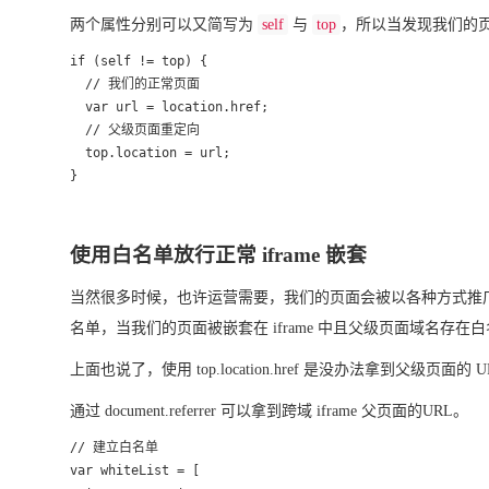
两个属性分别可以又简写为
self
与
top
，所以当发现我们的页面
if (self != top) {

  // 我们的正常页面

  var url = location.href;

  // 父级页面重定向

  top.location = url;

}
使用白名单放行正常 iframe 嵌套
当然很多时候，也许运营需要，我们的页面会被以各种方式推广，
名单，当我们的页面被嵌套在 iframe 中且父级页面域名存
上面也说了，使用 top.location.href 是没办法拿到父级页面
通过 document.referrer 可以拿到跨域 iframe 父页面的URL。
// 建立白名单

var whiteList = [
