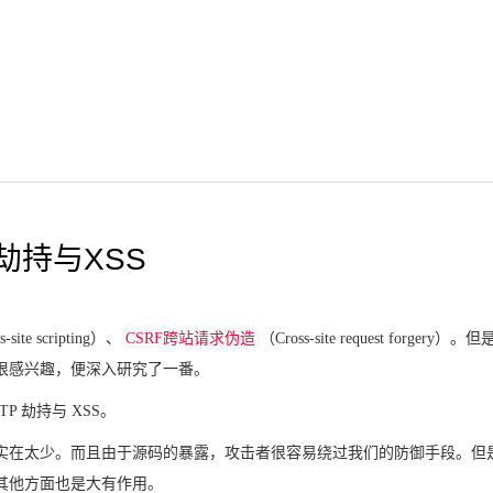
p劫持与XSS
-site scripting）、
CSRF跨站请求伪造
（Cross-site request forger
很感兴趣，便深入研究了一番。
TP 劫持与 XSS。
实在太少。而且由于源码的暴露，攻击者很容易绕过我们的防御手段。但
其他方面也是大有作用。