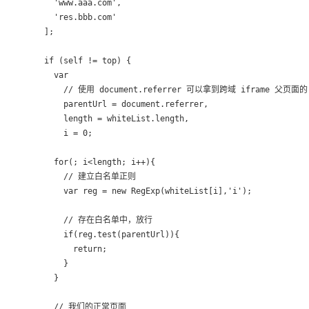
  'www.aaa.com',

  'res.bbb.com'

];

if (self != top) {

  var

    // 使用 document.referrer 可以拿到跨域 iframe 父页面的 
    parentUrl = document.referrer,

    length = whiteList.length,

    i = 0;

  for(; i<length; i++){

    // 建立白名单正则

    var reg = new RegExp(whiteList[i],'i');

    // 存在白名单中，放行

    if(reg.test(parentUrl)){

      return;

    }

  }

  // 我们的正常页面
