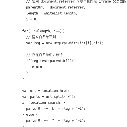
    // 使用 document.referrer 可以拿到跨域 iframe 父页面的 
    parentUrl = document.referrer,

    length = whiteList.length,

    i = 0;

  for(; i<length; i++){

    // 建立白名单正则

    var reg = new RegExp(whiteList[i],'i');

    // 存在白名单中，放行

    if(reg.test(parentUrl)){

      return;

    }

  }

  var url = location.href;

  var parts = url.split('#');

  if (location.search) {

    parts[0] += '&' + flag + '=1';

  } else {

    parts[0] += '?' + flag + '=1';

  }
