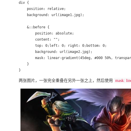
div {

    position: relative;

    background: url(image1.jpg);

    &::before {

        position: absolute;

        content: "";

        top: 0;left: 0; right: 0;bottom: 0;

        background: url(image2.jpg);

        mask: linear-gradient(45deg, #000 50%, transpar
    }

}
两张图片，一张完全重叠在另外一张之上，然后使用
mask: lin