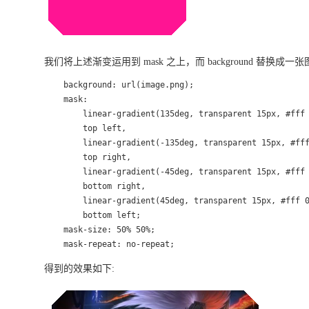
我们将上述渐变运用到 mask 之上，而 background 替
    background: url(image.png);

    mask:

        linear-gradient(135deg, transparent 15px, #fff 
        top left,

        linear-gradient(-135deg, transparent 15px, #fff
        top right,

        linear-gradient(-45deg, transparent 15px, #fff 
        bottom right,

        linear-gradient(45deg, transparent 15px, #fff 0
        bottom left;

    mask-size: 50% 50%;

    mask-repeat: no-repeat;
得到的效果如下: