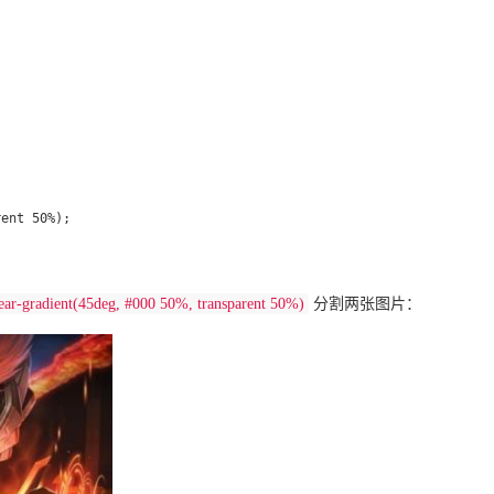
ent 50%);

ear-gradient(45deg, #000 50%, transparent 50%)
分割两张图片：