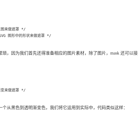
使用位图来做遮罩 */

 使用 SVG 图形中的形状来做遮罩 */

琐，因为我们首先还得准备相应的图片素材，除了图片，mask 还可以
使用渐变来做遮罩 */

一个从黑色到透明渐变色，我们将它运用到实际中，代码类似这样：