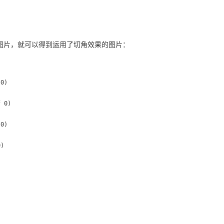
换成一张图片，就可以得到运用了切角效果的图片：
0)

 0)

0)

)
