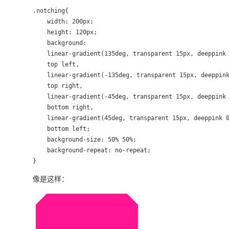
.notching{

    width: 200px;

    height: 120px;

    background:

    linear-gradient(135deg, transparent 15px, deeppink 
    top left,

    linear-gradient(-135deg, transparent 15px, deeppink
    top right,

    linear-gradient(-45deg, transparent 15px, deeppink 
    bottom right,

    linear-gradient(45deg, transparent 15px, deeppink 0
    bottom left;

    background-size: 50% 50%;

    background-repeat: no-repeat;

}
像是这样：