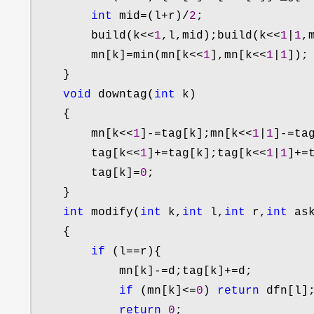
int
 mid=(l+r)/
2
;

        build(k
<<
1
,l,mid);build(k<<
1
|
1
,
        mn[k]
=min(mn[k<<
1
],mn[k<<
1
|
1
]);

    }

void
 downtag(
int
 k)

    {

        mn[k
<<
1
]-=tag[k];mn[k<<
1
|
1
]-=
tag
        tag[k
<<
1
]+=tag[k];tag[k<<
1
|
1
]+=
        tag[k]
=
0
;

    }

int
 modify(
int
 k,
int
 l,
int
 r,
int
 as
    {

if
 (l==
r){

            mn[k]
-=d;tag[k]+=
d;

if
 (mn[k]<=
0
) 
return
 dfn[l];
return
0
;
