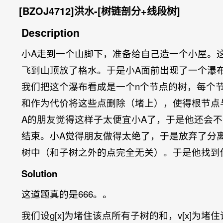
[BZOJ4712]洪水-[树链剖分+线段树]
Description
小A走到一个山脚下，准备给自己造一个小屋。这
飞到山顶放了格水。于是小A面前出现了一个瀑
我们把这个瀑布看成是一个n个节点的树，每个
和作为代价将这些点删除（堵上），使得根节点
A的朋友觉得这样子太便宜小A了，于是他还会
结束。小A觉得朋友做得太绝了，于是放弃了分
树中（和子树之外的点完全无关）。于是他找到
Solution
这道题真的是666。。
我们设g[x]为堵住该点所有子树的和，v[x]为堵住该点的代