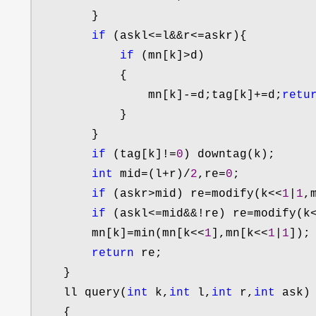
        }

if
 (askl<=l&&r<=
askr){

if
 (mn[k]>
d)

            {

                mn[k]
-=d;tag[k]+=d;
retu
            }

        }

if
 (tag[k]!=
0
) downtag(k);

int
 mid=(l+r)/
2
,re=
0
;

if
 (askr>mid) re=modify(k<<
1
|
1
,
if
 (askl<=mid&&!re) re=modify(k
        mn[k]
=min(mn[k<<
1
],mn[k<<
1
|
1
]); 
return
 re;

    }

    ll query(
int
 k,
int
 l,
int
 r,
int
 ask)

    {
