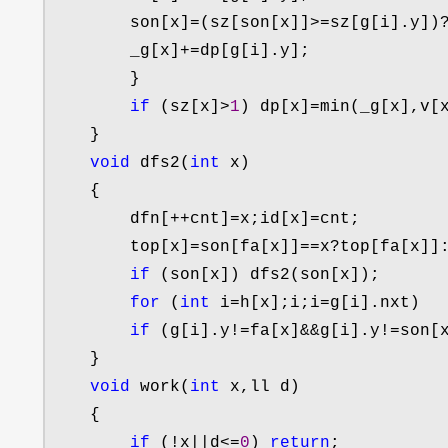
        son[x]
=(sz[son[x]]>=sz[g[i].y])
        _g[x]
+=
dp[g[i].y];

        }

if
 (sz[x]>
1
) dp[x]=min(_g[x],v[
    }

void
 dfs2(
int
 x)

    {

        dfn[
++cnt]=x;id[x]=
cnt;

        top[x]
=son[fa[x]]==x?
top[fa[x]]:
if
 (son[x]) dfs2(son[x]);

for
 (
int
 i=h[x];i;i=
g[i].nxt)

if
 (g[i].y!=fa[x]&&g[i].y!=
son[
    }

void
 work(
int
 x,ll d)

    {

if
 (!x||d<=
0
) 
return
;
