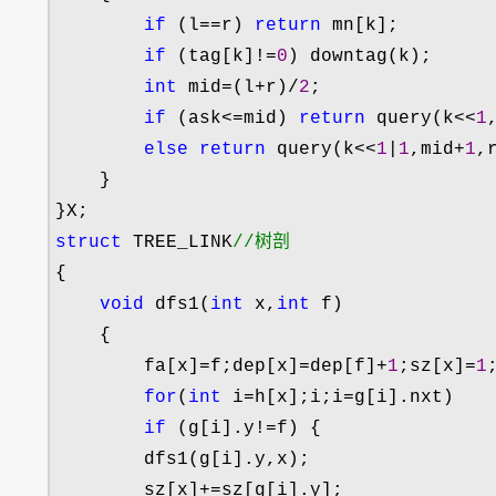
if
 (l==r) 
return
 mn[k];

if
 (tag[k]!=
0
) downtag(k);

int
 mid=(l+r)/
2
;

if
 (ask<=mid) 
return
 query(k<<
1
else
return
 query(k<<
1
|
1
,mid+
1
,
    }

struct
 TREE_LINK
//
树剖 
{

void
 dfs1(
int
 x,
int
 f)

    {

        fa[x]
=f;dep[x]=dep[f]+
1
;sz[x]=
1
;
for
(
int
 i=h[x];i;i=
g[i].nxt)

if
 (g[i].y!=
f) {

        dfs1(g[i].y,x);

        sz[x]
+=
sz[g[i].y];
