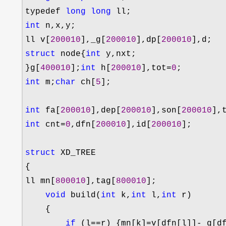
typedef 
long
long
int
 n,x,y;

ll v[
200010
],_g[
200010
],dp[
200010
struct
 node{
int
 y,nxt;

}g[
400010
];
int
 h[
200010
],tot=
0
int
 m;
char
 ch[
5
];

int
 fa[
200010
],dep[
200010
],son[
200010
],
int
 cnt=
0
,dfn[
200010
],id[
200010
];

struct
 XD_TREE

{

ll mn[
800010
],tag[
800010
];

void
 build(
int
 k,
int
 l,
int
 r)

    {

if
 (l==r) {mn[k]=v[dfn[l]]-_g[d