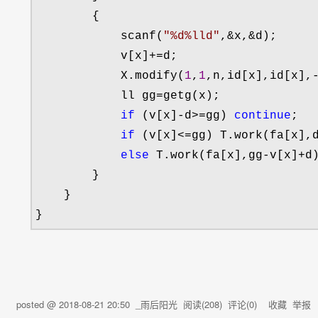
        {

            scanf(
"
%d%lld
"
,&x,&
d);

            v[x]
+=
d;

            X.modify(
1
,
1
,n,id[x],id[x],
            ll gg
=
getg(x);

if
 (v[x]-d>=gg) 
continue
;

if
 (v[x]<=
gg) T.work(fa[x],d
else
 T.work(fa[x],gg-v[x]+
d)
        }

    }

}
posted @
2018-08-21 20:50
_雨后阳光
阅读(
208
) 评论(
0
)
收藏
举报