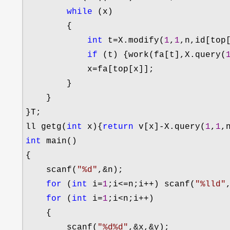
while
 (x)

        {

int
 t=X.modify(
1
,
1
,n,id[top[
if
 (t) {work(fa[t],X.query(
            x
=
fa[top[x]];

        }

    }

}T;

ll getg(
int
 x){
return
 v[x]-X.query(
1
,
1
int
 main()

{

    scanf(
"
%d
"
,&
n);

for
 (
int
 i=
1
;i<=n;i++) scanf(
"
%lld
"
for
 (
int
 i=
1
;i<n;i++
)

    {

        scanf(
"
%d%d
"
,&x,&
y);
