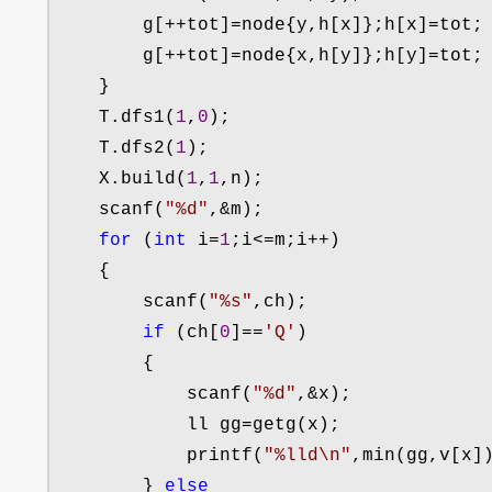
        g[
++tot]=node{y,h[x]};h[x]=
tot;

        g[
++tot]=node{x,h[y]};h[y]=
tot;

    }

    T.dfs1(
1
,
0
);

    T.dfs2(
1
);

    X.build(
1
,
1
,n);

    scanf(
"
%d
"
,&
m);

for
 (
int
 i=
1
;i<=m;i++
)

    {

        scanf(
"
%s
"
,ch);

if
 (ch[
0
]==
'
Q
'
)

        {

            scanf(
"
%d
"
,&
x);

            ll gg
=
getg(x);

            printf(
"
%lld\n
"
,min(gg,v[x])
        } 
else