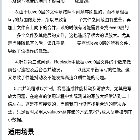
写及读写混合的场景下容易形 成瓶颈。
3.由于Level0层的文件是按照时间顺序刷盘的，而不是根据
key的范围做划分，所以导致各 个文件之间范围有重叠，再
加上文件自上向下的合并，读的时候有可能需要查找level0层的
多个文件及其他层的文件，这也造成了很大的读放大。尤其
是当纯随机写入后，读几乎是 要查询level0层的所有文件，
导致了读操作的低效。
4.针对第三点问题，Rocksdb中依据level0层文件的个数来做
前台写流控及后台合并触发， 以此来平衡读写的性能。这
又导致了性能抖动及不能发挥高速介质性能的问题。
5.合并流程难以控制，容易造成性能抖动及写放大。尤其是写
放大问题，在笔者的使用过程中实际测试的写放大经常达到二十
倍左右。这是不可接受的，当前我们也没有找到合适的解决办
法，只是暂时采用大value分离存储的方式来将写放大尽量控制在
小数据。
适用场景