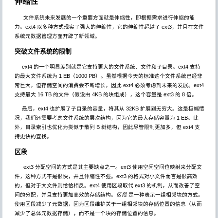
伸缩性
文件系统未来发展的一个重要方面就是伸缩性，即根据需求进行伸缩的能
力。ext4 以多种方式现实了强大的伸缩性，它的伸缩性超越了 ext3，并且在文件
系统元数据管理方面开辟了新领域。
突破文件系统的限制
ext4 的一个明显差别就是它支持更大的文件系统、文件和子目录。ext4 支持
的最大文件系统为 1 EB（1000 PB）。虽然根据今天的标准这个文件系统已经非
常巨大，但存储空间的消费会不断增长，因此 ext4 必须考虑到未来的发展。ext4
支持最大 16 TB 的文件（假设由 4KB 的块组成），这个容量是 ext3 的 8 倍。
最后，ext4 也扩展了子目录的容量，将其从 32KB 扩展到无穷大。这是极端情
况，我们还需要考虑文件系统的层次结构，因为它的最大存储容量为 1 EB。此
外，目录索引也优化为类似于散列 B 树结构，因此尽管限制更加多，但 ext4 支
持更快的查找。
区段
ext3 分配空间的方式是其主要缺点之一。ext3 使用空闲空间位映射来分配文
件，这种方式不是很快，并且伸缩性不强。ext3 的格式对小文件而言是很高效
的，但对于大文件则恰恰相反。ext4 使用区段取代 ext3 的机制，从而改善了空
间的分配，并且支持更加高效的存储结构。
区段
是一种表示一组相邻块的方式。
使用区段减少了元数据，因为区段维护关于一组相邻块的存储位置的信息（从而
减少了总体元数据存储），而不是一个块的存储位置的信息。