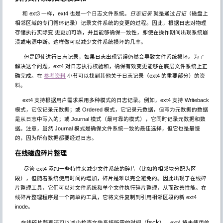
和 ext3 一样，ext4 也是一个日志文件系统。
日志记录
就是通过
日记
（磁盘上
相邻区域的专门循环记录）记录文件系统的变更的过程。因此，根据日志对物理
存储执行实际变 更更加可靠，并且能够确保一致性，即使在操作期间出现系统崩
溃或电源中断。这样做可以减少文件系统损坏的几率。
但是即使进行日志记录，如果日志出现错误仍然会导致文件系统损坏。为了
解决这个问题，ext4 对日志执行校验和，确保有效变更能够在底层文件系统上正
确完成。在
参考资料
小节可以找到其他关于日志记录（ext4 的重要部分）的资
料。
ext4 支持根据用户需求采用多种模式的日志记录。例如，ext4 支持 Writeback
模式，它仅记录元数据；或 Ordered 模式，它记录元数据，但写为元数据的数据
是从日志中写入的；或 Journal 模式（最可靠的模式），它同时记录元数据和数
据。注意，虽然 Journal 模式是确保文件系统一致的最佳选择，但它也是最慢
的，因为所有数据都要经过日志。
在线磁盘碎片整理
尽管 ext4 添加一些特性来减少文件系统的碎片（比如将相邻块分配为区
段），但随着系统使用时间的增加，碎片是难以完全避免的。因此出现了在线碎
片整理工具，它们可以对文件系统和单个文件执行碎片整理，从而改善性能。在
线碎片整理程序是一个简单的工具，它将文件复制到引用相邻区段的新 ext4
inode。
fsck
在线碎片整理还可以减少检查文件系统所需的时间（
）。ext4 将未使用的