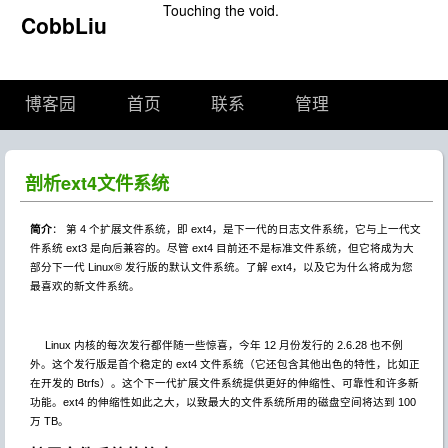
Touching the void.
CobbLiu
博客园
首页
联系
管理
剖析ext4文件系统
简介
：
第 4 个扩展文件系统，即
ext4
，是下一代的日志文件系统，它与上一代文
件系统 ext3 是向后兼容的。尽管 ext4 目前还不是标准文件系统，但它将成为大
部分下一代 Linux® 发行版的默认文件系统。了解 ext4，以及它为什么将成为您
最喜欢的新文件系统。
Linux 内核的每次发行都伴随一些惊喜，今年 12 月份发行的 2.6.28 也不例
外。这个发行版是首个稳定的 ext4 文件系统（它还包含其他出色的特性，比如正
在开发的 Btrfs）。这个下一代扩展文件系统提供更好的伸缩性、可靠性和许多新
功能。ext4 的伸缩性如此之大，以致最大的文件系统所用的磁盘空间将达到 100
万 TB。