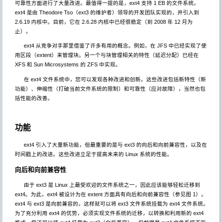
可靠性方面进行了大量改进。最值得一提的是，ext4 支持 1 EB 的文件系统。
ext4 是由 Theodore Tso（ext3 的维护者）领导的开发团队实现的，并引入到
2.6.19 内核中。目前，它在 2.6.28 内核中已经很稳定（到 2008 年 12 月为
止）。
ext4 从竞争对手那里借鉴了许多有用的概念。例如，在 JFS 中已经实现了使
用区段（extent）来管理块。另一个与块管理相关的特性（延迟分配）已经在
XFS 和 Sun Microsystems 的 ZFS 中实现。
在 ext4 文件系统中，您可以发现各种改进和创新。这些改进包括新特性（新
功能）、伸缩性（打破当前文件系统的限制）和可靠性（应对故障），当然也包
括性能的改善。
功能
ext4 引入了大量新功能，但最重要的是与 ext3 的向后和向前兼容性，以及在
时间戳上的改进。这些改进立足于提高未来的 Linux 系统的性能。
向后和向前兼容性
由于 ext3 是 Linux 上最受欢迎的文件系统之一，因此应该能够轻松迁移到
ext4。为此，ext4 被设计为在 extent 方面具有向后和向前兼容性（参见图 1）。
ext4 与 ext3 是向前兼容的，这样就可以将 ext3 文件系统挂载为 ext4 文件系统。
为了充分利用 ext4 的优势，必须实现文件系统的迁移，以转换和利用新的 ext4