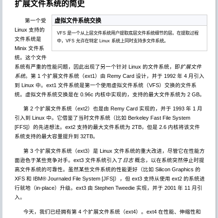
扩展文件系统的简史
虚拟文件系统交换
第一个受
Linux 支持的
VFS 是一个从上层文件系统用户提取底层文件系统细节的层。在提取过程
文件系统是
中，VFS 允许在特定 Linux 系统上同时支持多文件系统。
Minix 文件系
统。这个文件
系统有严重的性能问题，因此出现了另一个针对 Linux 的文件系统，即
扩展文件
系统
。第 1 个扩展文件系统（ext1）由 Remy Card 设计，并于 1992 年 4 月引入
到 Linux 中。ext1 文件系统是第一个使用虚拟文件系统（VFS）交换的文件系
统。虚拟文件系统交换是在 0.96c 内核中实现的，支持的最大文件系统为 2 GB。
第 2 个扩展文件系统（ext2）也是由 Remy Card 实现的，并于 1993 年 1 月
引入到 Linux 中。它借鉴了当时文件系统（比如 Berkeley Fast File System
[FFS]）的先进想法。ext2 支持的最大文件系统为 2TB，但是 2.6 内核将该文件
系统支持的最大容量提升到 32TB。
第 3 个扩展文件系统（ext3）是 Linux 文件系统的重大改进，尽管它在性能方
面逊色于某些竞争对手。ext3 文件系统引入了
日志
概念，以在系统突然停止时提
高文件系统的可靠性。虽然某些文件系统的性能更好（比如 Silicon Graphics 的
XFS 和 IBM® Journaled File System [JFS]），但 ext3 支持从使用 ext2 的系统进
行就地（in-place）升级。ext3 由 Stephen Tweedie 实现，并于 2001 年 11 月引
入。
今天，我们已经拥有第 4 个扩展文件系统（ext4）。ext4 在性能、伸缩性和