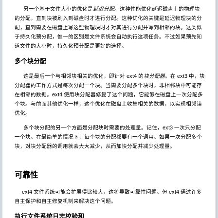
另一个基于文件大小的优化是
延迟分配
。这种性能优化延迟磁盘上的物理块
的分配，直到块被刷入到磁盘时才进行分配。这种优化的关键是延迟物理块的分
配，直到需要在磁盘上写这些物理块时才对其进行分配并写到相邻的块。这类似
于持久化预分配，惟一的区别是文件系统会自动执行这项任务。不过如果预先知
道文件的大小时，持久化预分配是更好的选择。
多个块分配
这是最后一个与相邻块相关的优化，即针对 ext4 的
块分配器
。在 ext3 中，块
分配器的工作方式是每次分配一个块。当需要分配多个块时，非相邻块中可能存
在相邻的数据。ext4 使用块分配器修复了这个问题，它能够在磁盘上一次分配多
个块。与前面其他优化一样，这个优化在磁盘上收集相关的数据，以实现相邻读
优化。
多个块分配的另一个方面是分配块时需要的处理量。记住，ext3 一次只分配
一个块。在最简单的情况下，每个块的分配都要有一个调用。如果一次分配多个
块，对块分配器的调用就会大大减少，从而加快分配并减少处理量。
可靠性
ext4 文件系统可能会扩展得比较大，这将导致可靠性问题。但 ext4 通过许多
自主保护和自主修复机制来解决这个问题。
执行文件系统日志校验和