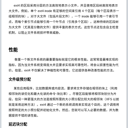
ext4 的区段采用分层的方法高效地表示小文件，并且使用区段树高效地表示
大文件。例如，单个 ext4 inode 有足够的空间来引用 4 个区段（每个区段表示一
组相邻的块）。对于大文件（包括片段文件），一个 inode 能够引用一个索引节
点，而每个索引节点能够引用一个叶节点（引用多个区段）。这种持续的区段树
为大文件（尤其是分散的文件）提供丰富的表示方式。这些节点还包含自主检查
机制，以阻止文件系统损坏带来威胁。
性能
衡量一个新文件系统的最重要指标就是它的根本性能。这常常是最难实现的
指标，因为当文件系统变得庞大并且要求实现高可靠性时，将会以损害性能为代
价。但是，ext4 不仅解决了伸缩性和可靠性，它还提供各种改善性能的方法。
文件级预分配
某些应用程序，比如数据库或内容流，要求将文件存储在相邻的块上（利用
相邻块的读优化和最大化读的命令-块比率）。尽管区段能够将相邻块划分为片
段，但另一种更强大的方法是按照所需的大小预分配比较大的相邻块（XFS 以前
就是采用这种方法）。ext4 通过一个新的系统调用来实现这个目的，这个调用将
按照特定的大小预分配并初始化文件。然后，您就可以写入必要的数据，并为数
据提供不错的读性能。
延迟块分配