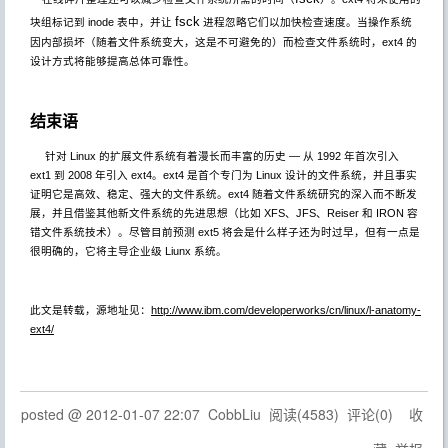
fsck
块组标记到 inode 表中，并让
进程忽略它们以加快检查速度。当操作系统
因内部损坏（随着文件系统变大，这是不可避免的）而检查文件系统时，ext4 的
设计方式将能够提高总体可靠性。
结束语
针对 Linux 的扩展文件系统有着漫长而丰富的历史 — 从 1992 年首次引入
ext1 到 2008 年引入 ext4。ext4 是首个专门为 Linux 设计的文件系统，并且事实
证明它是高效、稳定、强大的文件系统。ext4 随着文件系统研究的深入而不断发
展，并且借鉴其他新文件系统的先进思想（比如 XFS、JFS、Reiser 和 IRON 容
错文件系统技术）。尽管目前预测 ext5 将会是什么样子还为时过早，但有一点是
很明确的，它将主导企业级 Liunx 系统。
此文是转载，源地址见：
http://www.ibm.com/developerworks/cn/linux/l-anatomy-
ext4/
posted @
2012-01-07 22:07
CobbLiu
阅读(
4583
) 评论(
0
)
收