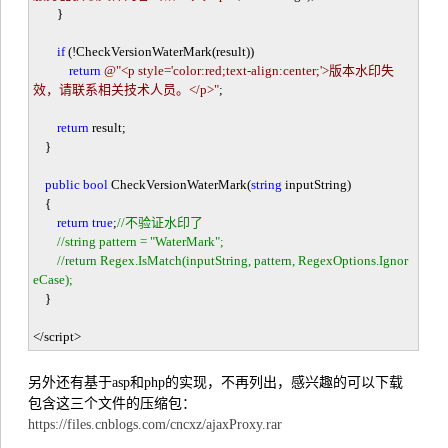
}
if
(
!
CheckVersionWaterMark(result))
return
@"
<p style='color:red;text-align:center;'>版本水印失
效，请联系相关技术人员。</p>
"
;
return
result;
}
public
bool
CheckVersionWaterMark(
string
inputString)
{
return
true
;
//
不验证水印了
//
string pattern = "WaterMark";
//
return Regex.IsMatch(inputString, pattern, RegexOptions.Ignor
eCase);
}
</
script
>
另外还有基于asp和php的实现，不再列出，感兴趣的可以下载
包含这三个文件的压缩包：
https://files.cnblogs.com/cncxz/ajaxProxy.rar