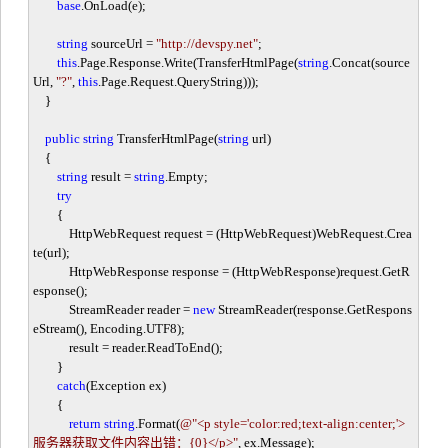
base
.OnLoad(e);
string
sourceUrl
=
"
http://devspy.net
"
;
this
.Page.Response.Write(TransferHtmlPage(
string
.Concat(source
Url,
"
?
"
,
this
.Page.Request.QueryString)));
}
public
string
TransferHtmlPage(
string
url)
{
string
result
=
string
.Empty;
try
{
HttpWebRequest request
=
(HttpWebRequest)WebRequest.Crea
te(url);
HttpWebResponse response
=
(HttpWebResponse)request.GetR
esponse();
StreamReader reader
=
new
StreamReader(response.GetRespons
eStream(), Encoding.UTF8);
result
=
reader.ReadToEnd();
}
catch
(Exception ex)
{
return
string
.Format(
@"
<p style='color:red;text-align:center;'>
服务器获取文件内容出错：{0}</p>
"
, ex.Message);