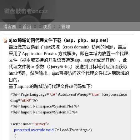
键盘敲击者cncxz
博客园
::
首页
:: ::
联系
::
::
管理
ajax跨域访问代理文件下载（asp、php、asp.net）
最近做东西遇到了ajax跨域（cross domain）访问的问题，最后
采用了Application Proxies 方式解决，即在本域内放置一个代理
文件（视本域支持的开发语言选定asp、asp.net或是其他），此
代理文件将url参数（QueryString）发送到目标域对应页面获取
html代码，然后输出。ajax直接访问这个代理文件以达到跨域的
目的。
基于asp.net的跨域访问代理文件c#代码如下：
<%
@ Page Language
=
"
C#
"
AutoEventWireup
=
"
true
"
ResponseEnco
ding
=
"
utf-8
"
%>
<%
@ Import Namespace
=
System.Net
%>
<%
@ Import Namespace
=
System.IO
%>
<
script runat
=
"
server
"
>
protected
override
void
OnLoad(EventArgs e)
{