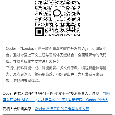
Qoder（/ˈkoʊdər/）是一款面向真实软件开发的 Agentic 编码平
台。通过增强上下文工程与智能体无缝结合，全面理解你的代码
库，并以系统化方式推进开发任务。
它提供代码智能生成、智能问答、多文件修改、编程智能体等能
力，思考更深入、编码更高效、构建更出色，为开发者带来高
效、流畅的编码体验。
Qoder 创始人曾多年担任阿里巴巴“双十一”技术负责人，详见：
当阿
里入局全球 AI Coding，战场里的 60 天 | 对话叔同：Qoder 创始人
云栖大会演讲实录：
Qoder 产品背后的思考与未来发展