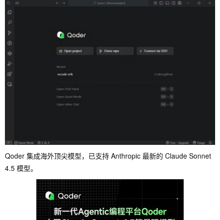
Qoder 集成海外顶尖模型，已支持 Anthropic 最新的 Claude Sonnet
4.5 模型。