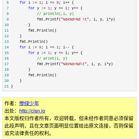
 6
for
 i := 
1
; i <= 
9
; i++
 7
for
 y := 
1
; y <= i; y++
 8
//
 println(,i, y)
 9
             fmt.Printf(
"
%dx%d=%d \t
"
, i, y, i*
10
11
12
13
14
for
 i := 
9
; i >= 
1
; i--
15
for
 y := 
1
; y <= i; y++
16
//
 print(i, y)
17
             fmt.Printf(
"
%dx%d=%d\t
"
, i, y, i*
18
19
20
21
 }
作者：
惨绿少年
出处：
http://clsn.io
本文版权归作者所有，欢迎转载，但未经作者同意必须保留
此段声明，且在文章页面明显位置给出原文连接，否则保留
追究法律责任的权利。