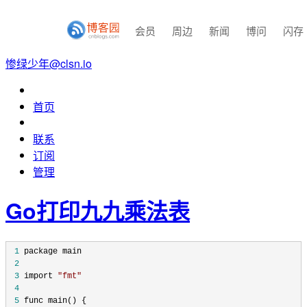
会员
周边
新闻
博问
闪存
惨绿少年@clsn.io
首页
联系
订阅
管理
Go打印九九乘法表
 1
 2
 3
 import 
"
fmt
"
 4
 5