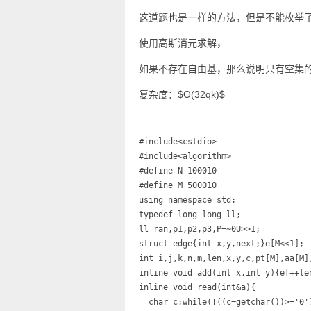
这道题也是一样的方法，但是不能枚举
使用高斯消元求解，
如果不存在自由基，那么说明只有空集的
复杂度：$O(32qk)$
#include<cstdio>

#include<algorithm>

#define N 100010

#define M 500010

using namespace std;

typedef long long ll;

ll ran,p1,p2,p3,P=~0U>>1;

struct edge{int x,y,next;}e[M<<1];

int i,j,k,n,m,len,x,y,c,pt[M],aa[M]
inline void add(int x,int y){e[++le
inline void read(int&a){

  char c;while(!((c=getchar())>='0')