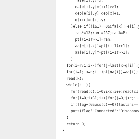
      fa[e[i].y]=x;

      na[e[i].y]=(i+1)>>1;

      dep[e[i].y]=dep[x]+1;

      q[++r]=e[i].y;

    }else if((i&1)==0&&fa[x]!=e[i].y
      ran*=13;ran+=237;ran%=P;

      pt[(i+1)>>1]=ran;

      aa[e[i].x]^=pt[(i+1)>>1];

      aa[e[i].y]^=pt[(i+1)>>1];

    }

  for(i=r;i;i--)for(j=last[x=q[i]];
  for(i=1;i<=n;i++)pt[na[i]]=aa[i];

  read(k);

  while(k--){

    for(read(c),i=0;i<c;i++)read(c1
    for(i=0;i<31;i++)for(j=0;j<c;j++
    if(flag=(Gauss(c)==0))lastans++;
    puts(flag?"Connected":"Disconnec
  }

  return 0;
