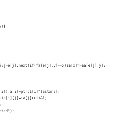
){

j;j=e[j].next)if(fa[e[j].y]==x)aa[x]^=aa[e[j].y];

[i]),a[i]=pt[c1[i]^lastans];

)g[i][j]=(a[j]>>i)&1;



ted");
