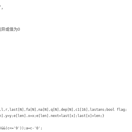
了，
异或值为0
,l,r,last[N],fa[N],na[N],q[N],dep[N],c1[16],lastans;bool flag;

n].y=y;e[len].x=x;e[len].next=last[x];last[x]=len;}

&&(c<='9'));a=c-'0';
