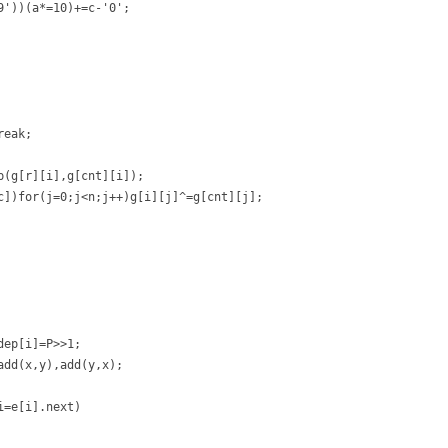
'))(a*=10)+=c-'0';

eak;

(g[r][i],g[cnt][i]);

c])for(j=0;j<n;j++)g[i][j]^=g[cnt][j];

ep[i]=P>>1;

dd(x,y),add(y,x);

=e[i].next)
