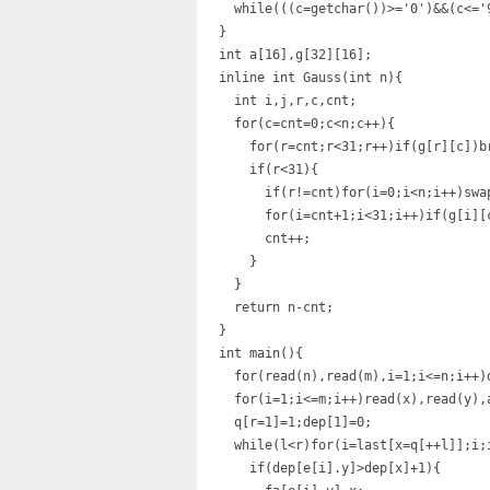
  while(((c=getchar())>='0')&&(c<='9
}

int a[16],g[32][16];

inline int Gauss(int n){

  int i,j,r,c,cnt;

  for(c=cnt=0;c<n;c++){

    for(r=cnt;r<31;r++)if(g[r][c])br
    if(r<31){

      if(r!=cnt)for(i=0;i<n;i++)swap
      for(i=cnt+1;i<31;i++)if(g[i][
      cnt++;

    }

  }

  return n-cnt;

}

int main(){

  for(read(n),read(m),i=1;i<=n;i++)d
  for(i=1;i<=m;i++)read(x),read(y),a
  q[r=1]=1;dep[1]=0;

  while(l<r)for(i=last[x=q[++l]];i;i
    if(dep[e[i].y]>dep[x]+1){
