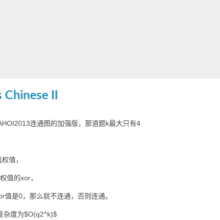
Chinese II
HOI2013连通图的加强版，那道题k最大只有4
机权值，
权值的xor，
or值是0，那么就不连通，否则连通。
度为$O(q2^k)$