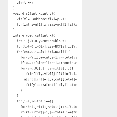
  q[++t]=x;

}

void dfs2(int x,int y){

  vis[x]=0,addnode(f[x]=y,x);

  for(int i=g[1][x];i;i=nxt[1][i])if(vis[v[1][i]])dfs2(v[
}

inline void cal(int x){

  int i,j,k,u,y,cnt;double t;

  for(tot=0,i=G[x];i;i=NXT[i])id[V[i]]=++tot;

  for(cnt=0,i=G[x];i;i=NXT[i]){

    for(u=V[i],++cnt,j=1;j<=tot+1;j++)a[cnt][j]=0;

    if(u==T){a[cnt][cnt]=1;continue;}

    for(j=g[0][u];j;j=nxt[0][j]){

      if(inf[f[y=v[0][j]]]){inf[x]=1;return;}

      a[cnt][cnt]+=1,a[cnt][tot+1]+=1;

      if(f[y]==x)a[cnt][id[y]]-=1;else a[cnt][tot+1]+=e[y
    }

  }

  for(i=1;i<=tot;i++){

    for(k=i,j=i+1;j<=tot;j++)if(std::fabs(a[j][i])>std::f
    if(k!=i)for(j=i;j<=tot+1;j++)tmp=a[i][j],a[i][j]=a[k]