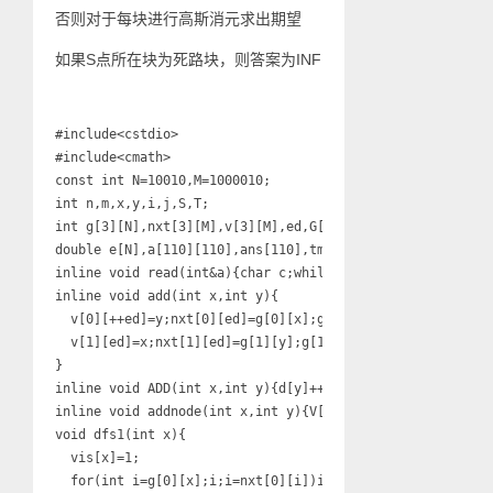
否则对于每块进行高斯消元求出期望
如果S点所在块为死路块，则答案为INF
#include<cstdio>

#include<cmath>

const int N=10010,M=1000010;

int n,m,x,y,i,j,S,T;

int g[3][N],nxt[3][M],v[3][M],ed,G[N],NXT[N],V[N],d[N],q[
double e[N],a[110][110],ans[110],tmp;

inline void read(int&a){char c;while(!(((c=getchar())>='0
inline void add(int x,int y){

  v[0][++ed]=y;nxt[0][ed]=g[0][x];g[0][x]=ed;

  v[1][ed]=x;nxt[1][ed]=g[1][y];g[1][y]=ed;

}

inline void ADD(int x,int y){d[y]++,v[2][++ed]=y;nxt[2][e
inline void addnode(int x,int y){V[++ed]=y;NXT[ed]=G[x];G
void dfs1(int x){

  vis[x]=1;

  for(int i=g[0][x];i;i=nxt[0][i])if(!vis[v[0][i]])dfs1(v