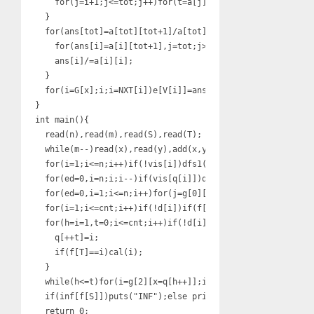
    for(j=i+1;j<=tot;j++)for(t=a[j][i]/a[i][i],k=i;k<=tot
  }

  for(ans[tot]=a[tot][tot+1]/a[tot][tot],i=tot-1;i;i--){

    for(ans[i]=a[i][tot+1],j=tot;j>i;j--)ans[i]-=ans[j]*a
    ans[i]/=a[i][i];

  }

  for(i=G[x];i;i=NXT[i])e[V[i]]=ans[id[V[i]]];

}

int main(){

  read(n),read(m),read(S),read(T);

  while(m--)read(x),read(y),add(x,y);

  for(i=1;i<=n;i++)if(!vis[i])dfs1(i);

  for(ed=0,i=n;i;i--)if(vis[q[i]])dfs2(q[i],++cnt);

  for(ed=0,i=1;i<=n;i++)for(j=g[0][i];j;j=nxt[0][j])if(f[
  for(i=1;i<=cnt;i++)if(!d[i])if(f[T]!=i)inf[i]=1;

  for(h=i=1,t=0;i<=cnt;i++)if(!d[i]){

    q[++t]=i;

    if(f[T]==i)cal(i);

  }

  while(h<=t)for(i=g[2][x=q[h++]];i;i=nxt[2][i])if(!(--d[
  if(inf[f[S]])puts("INF");else printf("%.3f",e[S]);

  return 0;
