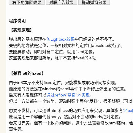
程序说明
【实现原理】
弹出层的基本原理在
仿Lightbox效果
中已经说的差不多了。
关键的地方就是定位，一般相对文档的定位用absolute就行了。
要随屏移动，即相对窗口定位，就用fixed定位。
这些实现起来都很简单，除了不支持fixed的ie6。
【兼容ie6的fixed】
由于ie6本身不支持fixed定位，只能模拟或取巧来间接实现。
最原始的方法是在window的scroll事件中不断修正弹出层的位置。
后来有人发现还可以
通过reflow“离奇”地实现
。
但以上方法都有一个缺陷，滚动时弹出层会“发抖”，很不舒服（可
想要不发抖，可以通过html和css的巧妙应用来实现，具体参考
14p
原理是用一个容器代替body，然后对不会动的body绝对定位。
看来很完美，但有一个致命的问题，这个方法需要修改html结构，会影响
事件等。