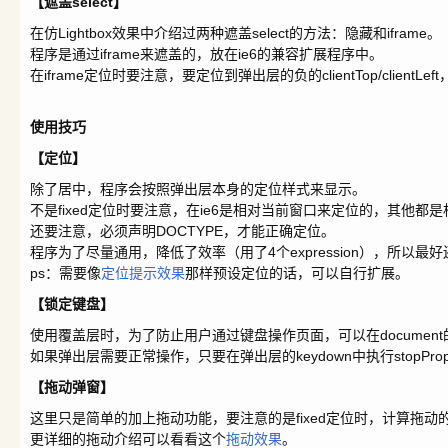
【遮盖select】
在仿Lightbox效果中介绍过两种遮盖select的方法：隐藏和iframe。
程序是通过iframe来遮盖的，放在ie6的兼容扩展程序中。
在iframe定位时要注意，要定位到弹出层的负的clientTop/clien
使用技巧
【定位】
除了居中，程序会按照弹出层本身的定位样式来显示。
不是fixed定位时要注意，在ie6是相对当前窗口来定位的，其他都
还要注意，必须声明DOCTYPE，才能正确定位。
程序为了尽量通用，降低了效率（用了4个expression），所以
ps：需要像
定位提示效果
那样预设定位的话，可以自行扩展。
【锁定键盘】
使用覆盖层时，为了防止用户通过键盘操作页面，可以在document的keyd
如果弹出层需要正常操作，只要在弹出层的keydown中执行stopPropa
【拖动弹窗】
这里只是简单的加上拖动功能，要注意的是fixed定位时，计算拖动
更详细的拖动介绍可以看看这个
拖动效果
。