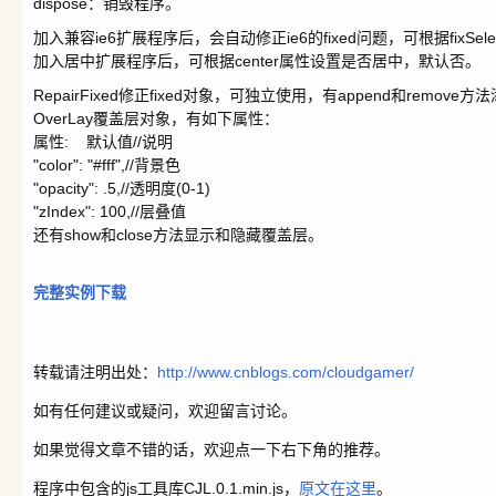
dispose：销毁程序。
加入兼容ie6扩展程序后，会自动修正ie6的fixed问题，可根据fixSel
加入居中扩展程序后，可根据center属性设置是否居中，默认否。
RepairFixed修正fixed对象，可独立使用，有append和remov
OverLay覆盖层对象，有如下属性：
属性: 默认值//说明
"color": "#fff",//背景色
"opacity": .5,//透明度(0-1)
"zIndex": 100,//层叠值
还有show和close方法显示和隐藏覆盖层。
完整实例下载
转载请注明出处：
http://www.cnblogs.com/cloudgamer/
如有任何建议或疑问，欢迎留言讨论。
如果觉得文章不错的话，欢迎点一下右下角的推荐。
程序中包含的js工具库CJL.0.1.min.js，
原文在这里
。