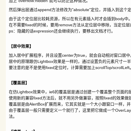
加上"overflow:hidden"就可以防止这种情况。
然后弹出层通过append方法修改为"absolute"定位，并插入到这个
由于这个定位层比较耗资源，所以在有元素插入时才会插到body中
在不需要fixed的时候，要用remove方法从定位层中移除，当定位
ps：隐藏的话expression还会继续执行，要移出文档才行。
【居中效果】
加入居中扩展程序，并且设置center为true，就会自动相对窗口居中
居中的原理跟仿Lightbox效果是一样的，通过设置负的元素尺寸一半的marg
要注意的是不是使用fixed定位时，计算需要加上scrollTop/scrollLeft
【覆盖层】
在仿Lightbox效果中，ie6的覆盖层是通过创建一个覆盖整个页面
使用新的兼容fixed方法后，就不用另外做兼容，按照fixed的效果
覆盖层是由AlertBox扩展而来，它其实就是一个大小跟窗口一样
由于覆盖层一般只需要定义一个就行了，这里把它做成一个OverLay对
法。