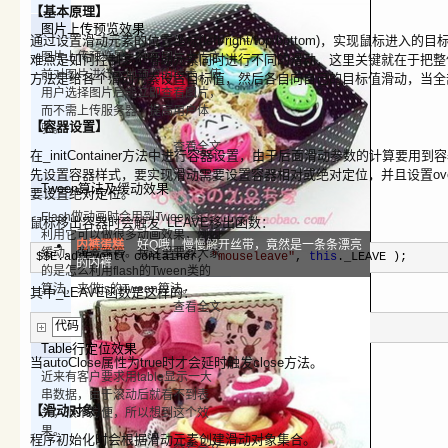
【基本原理】
图片上传预览效果
通过设置滑动元素的位置坐标(left/right/top/bottom)，实现鼠
图片上传预览是一种在图片上传之
难点是如何控制多个滑动元素同时进行不同的滑动，这里关键就在于把整
前对图片进行本地预览的技术。使
方法是给各个滑动元素设置目标值，然后各自向自己的目标值滑动，当全
用户选择图片后能立即查看图片，
而不需上传服务器，提高用户体
【容器设置】
验。
查看全文
在_initContainer方法中进行容器设置，由于后面滑动参数的计算要用
先设置容器样式，要实现滑动需要设置容器相对或绝对定位，并且设置overfl
Tween算法及缓动效果
要设置绝对定位。
Flash做动画时会用到Tween类，
鼠标移出容器时会触发_LEAVE移出函数：
利用它可以做很多动画效果，例如
内裤蛋糕
好Q哦！慢慢解开丝带，竟然是一条条漂亮
缓动、弹簧等等。我这里要教大家
$$E.addEvent( container,
"
mouseleave
"
,
this
._LEAVE );
的内裤
的是怎么利用flash的Tween类的
算法，来做js的Tween算法。
其中_LEAVE函数是这样的：
查看全文
代码
Table行定位效果
当autoClose属性为true时才会延时触发close方法。
近来有客户要求用table显示一大
串数据，由于滚动后就看不到表
【滑动对象】
头，很不方便，所以想到这个效
果。
程序初始化时会根据滑动元素创建滑动对象集合。