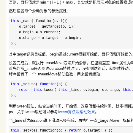
否则，目标值就是min * ( i - 1 ) + max，其实就是把展示对象的位置换成
然后设置每个滑动对象的参数属性：
this
._each( function(o, i){
o.target
=
getTarget(o, i);
o.begin
=
o.current;
o.change
=
o.target
-
o.begin;
});
其中target记录目标值，begin通过current得到开始值，目标值和开始值
设置完成后，就执行_easeMove方法开始滑移，在里面重置_time属性
首先判断_time是否到达duration持续时间，没有到达的话，就继续移动。
程序设置了一个_tweenMove移动函数，用来设置缓动：
this
._setPos(
function
(o) {
return
this
.tween(
this
._time, o.begin, o.change,
this
});
利用tween算法，结合当前时间，开始值，改变值和持续时间，就能得
ps：关于tween缓动可以参考
tween算法及缓动效果
。
当_time到达duration说明滑动已经完成，再执行一次_targetMove目标
this
._setPos( function(o) {
return
o.target; } );