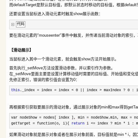
而defaultTarget是默认目标值，即默认状态时移动的目标值，根据defaul
还要设置当鼠标进入滑动元素时触发show展示函数：
代码
要在滑动元素的"mouseenter"事件中触发，并传递当前滑动对象的索
【滑动展示】
当鼠标进入其中一个滑动元素，就会触发show方法开始展示。
首先执行_setMove方法设置滑动参数，并以索引作为参数。
在_setMove里面主要是设置计算移动值时需要的目标值、开始值和变化
先修正索引，错误的索引值会设置为0：
this
._index
=
index
=
index
<
0
||
index
>
maxIndex
?
0
: i
再根据索引获取要展示的滑动对象，通过展示对象的min和max得到getTar
var nodeShow
=
nodes[ index ], min
=
nodeShow.min, max
=
no
getTarget
=
function(o, i){
return
i
<=
index
?
min
*
i : 
如果滑动对象就是展示对象或者在展示对象前面，目标值就是min * i，因