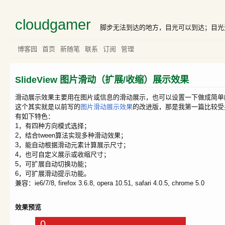
cloudgamer
脚步无法到达的地方，目光可以到达；目光无法到达的地方，梦
博客园
首页
新随笔
联系
订阅
管理
SlideView 图片滑动（扩展/收缩）展示效果
滑动展示效果主要用在图片或信息的滑动展示，也可以设置一下做成简单的口风
这个其实就是以前写的
图片滑动展示效果
的改进版，那是我第一篇比较受
有如下特色：
1，有四种方向模式选择；
2，结合tween算法实现多种滑动效果；
3，能自动根据滑动元素计算展示尺寸；
4，也可自定义展示或收缩尺寸；
5，可扩展自动切换功能；
6，可扩展滑动提示功能。
兼容：ie6/7/8, firefox 3.6.8, opera 10.51, safari 4.0.5, chrome 5.0
效果预览
0