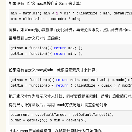
如果没有自定义max再按自定义min来计算：
min
=
Math.min( min
<
1
?
min
*
clientSize : min, defaultSi
max
=
clientSize
-
maxIndex
*
min;
同样，如果min是小数就按百分比计算，再做范围限制，然后计算得出ma
最后得到自定义尺寸计算函数：
getMax
=
function(){
return
max; };
getMin
=
function(){
return
min; };
如果没有自定义max或min，就根据元素尺寸来计算：
getMax
=
function(o){
return
Math.max( Math.min( o.node[ of
getMin
=
function(o){
return
( clientSize
-
o.max )
/
maxIn
把元素尺寸作为展示尺寸来计算，同样要做范围限制，然后计算收缩尺寸
得到尺寸计算函数后，再用_each方法历遍并设置滑动对象：
o.current
=
o.defaultTarget
=
getDefaultTarget(i);
o.max
=
getMax(o); o.min
=
getMin(o);
其中current是当前坐标值，在移动计算时作为开始值的。