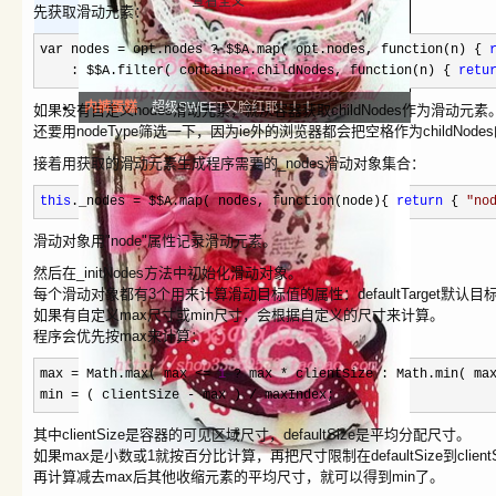
查看全文
先获取滑动元素：
var nodes
=
opt.nodes
?
$$A.map( opt.nodes, function(n) {
: $$A.filter( container.childNodes, function(n) {
retu
内裤蛋糕
超级SWEET又脸红耶！！！
如果没有自定义nodes滑动元素，就从容器获取childNodes作为滑动元素
还要用nodeType筛选一下，因为ie外的浏览器都会把空格作为childNod
接着用获取的滑动元素生成程序需要的_nodes滑动对象集合：
this
._nodes
=
$$A.map( nodes, function(node){
return
{
"
no
滑动对象用"node"属性记录滑动元素。
然后在_initNodes方法中初始化滑动对象。
每个滑动对象都有3个用来计算滑动目标值的属性：defaultTarget默认
如果有自定义max尺寸或min尺寸，会根据自定义的尺寸来计算。
程序会优先按max来计算：
max
=
Math.max( max
<=
1
?
max
*
clientSize : Math.min( max
min
=
( clientSize
-
max )
/
maxIndex;
其中clientSize是容器的可见区域尺寸，defaultSize是平均分配尺寸。
如果max是小数或1就按百分比计算，再把尺寸限制在defaultSize到client
再计算减去max后其他收缩元素的平均尺寸，就可以得到min了。