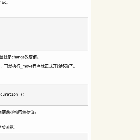
max。
的差就是change改变值。
为0，再就执行_move程序就正式开始移动了。
.duration );
到当前要移动的坐标值。
值移动函数：