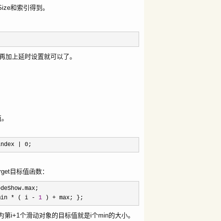
tSize和索引得到。
引，再加上延时设置就可以了。
值。
ndex
|
0
;
get目标值函数：
deShow.max;
min
*
( i
-
1
)
+
max; };
为第i+1个滑动对象的目标值就是i个min的大小。