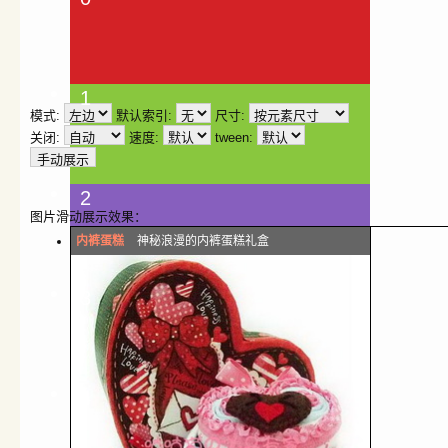
1
模式:
默认索引:
尺寸:
关闭:
速度:
tween:
2
图片滑动展示效果：
内裤蛋糕
神秘浪漫的内裤蛋糕礼盒
3
4