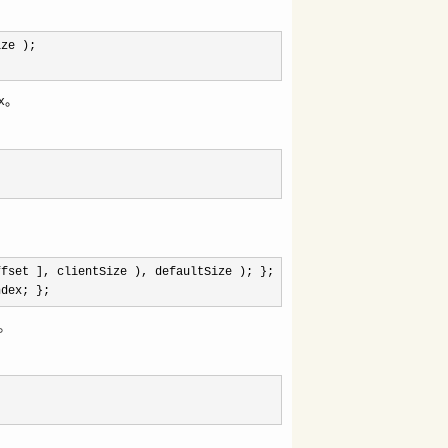
ze );
x。
fset ], clientSize ), defaultSize ); };
dex; };
。