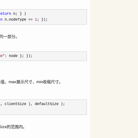
return
n; } )
rn
n.nodeType
==
1
; });
。
es的一部分。
de
"
: node }; });
目标值，max展示尺寸，min收缩尺寸。
, clientSize ), defaultSize );
Size的范围内。