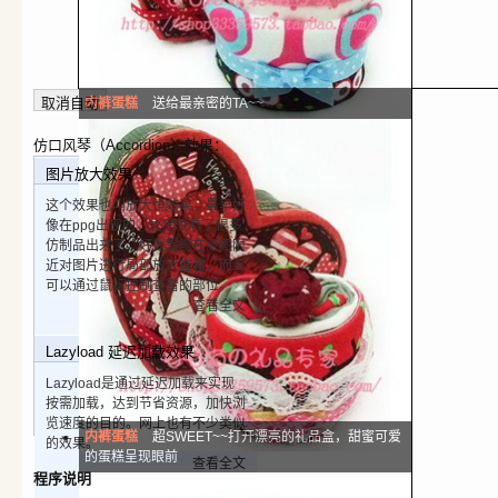
内裤蛋糕
送给最亲密的TA~~
仿口风琴（Accordion）效果：
图片放大效果
这个效果也叫放大镜效果，最早好
像在ppg出现的，之后就有了很多
仿制品出来了。好处是能在原图附
近对图片进行局部放大查看，而且
可以通过鼠标控制查看的部位。
查看全文
Lazyload 延迟加载效果
Lazyload是通过延迟加载来实现
按需加载，达到节省资源，加快浏
览速度的目的。网上也有不少类似
内裤蛋糕
超SWEET~~打开漂亮的礼品盒，甜蜜可爱
的效果。
的蛋糕呈现眼前
查看全文
程序说明