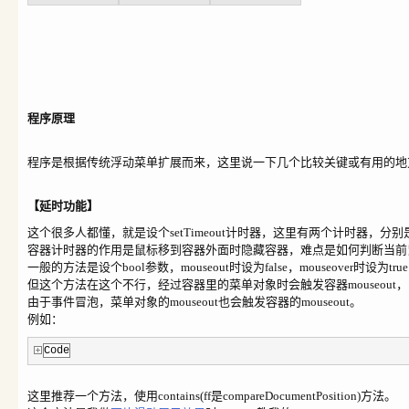
程序原理
程序是根据传统浮动菜单扩展而来，这里说一下几个比较关键或有用的地
【延时功能】
这个很多人
都懂，就是设个setTimeout计时器，这里有两个计时器，
容器计时器的作用是鼠标移到容器外面时隐藏容器，难点是如何判断当前
一般的方法是设个bool参数，mouseout时设为false，mouseover时设
但这个方法在这个不行，经过容器里的菜单对象时会触发容器mouseout，
由于事件冒泡，菜单对象的mouseout也会触发容器的mouseout。
例如：
Code
这里推荐一个方法，使用contains(ff是compareDocumentPosition)方法。