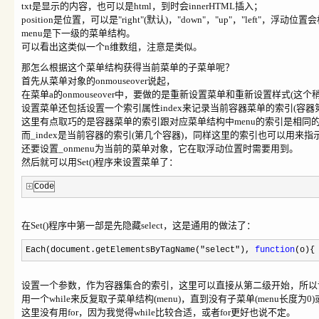
txt是显示的内容，也可以是html，到时会innerHTML插入；
position是位置，可以是"right"(默认)，"down"，"up"，"left"，浮
menu是下一级的菜单结构。
可以看出这类似一个n维数组，注意是类似。
那怎么根据这个菜单结构获得当前菜单的子菜单呢？
首先从菜单对象的onmouseover说起，
在菜单a的onmouseover中，要做的是重新设置菜单和重新设置样式(这个
设置菜单还包括设置一个索引属性index来记录当前容器菜单的索引(容器
这里有点取巧的是容器菜单的索引跟对应菜单结构中menu的索引是相同的
而_index是当前容器的索引(第几个容器)，同样这里的索引也可以用来
还要设置_onmenu为当前的菜单对象，它在取浮动位置时需要用到。
然后就可以用Set()程序来设置菜单了：
Code
在Set()程序中第一部是先隐藏select，这是通用的做法了：
Each(document.getElementsByTagName(
"
select
"
),
function
(o){
设置一个参数，作为容器集合的索引，这里可以直接从第二级开始，所以设
用一个while来反复取子菜单结构(menu)，直到没有子菜单(menu长度为0)或
这里没有用for，因为我觉得while比较合适，或者for更好也说不定。