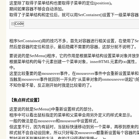
这里除了取得子菜单结构也要取得子菜单的定位(position)。
期间如果容器不够会自动添加。
取得了子菜单结构和定位后，就可以用SetContainer()设置下一级菜单容
Code
程序SetContainer()用的技巧不多，首先对容器进行相关设置，在使用了Se
然后是容器的定位和显示，最后隐藏不需要的容器，这部分就不说明了。
要说说的是SetMenu()程序，它的作用是根据菜单结构设置菜单对象并放
根据菜单结构的每个元素创建一个菜单对象，innerHTML元素的txt属性，设置m
中。
这里比较重要的是mouseover事件，在mouseover事件中会重新设置菜
当触发mouseover事件就回到一开头的“从菜单对象的onmouseover说起”(轮回
不知你晕不晕，反正刚开始时我是比较晕的了。
【焦点样式设置】
这里
说的就是SetMenu()中重新设置样式的部分。
程序中可以看出鼠标指定的菜单和父菜单会用另外定义的样式来显示。
一般的做法是在mouseover和mouseout中设置样式，
但这里不行，因为有延时，当鼠标快速移动到另一个菜单，再移到原来的
样式就不会自动设回来，所以只好每次mouseover都重新设置每个容器
暂时还找不到更好的方法，有的话记得通知我哦o(_ _)o