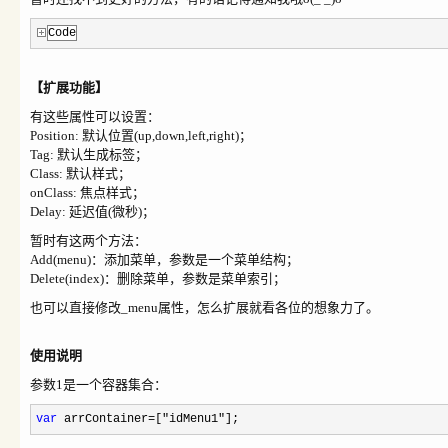
Code
【扩展功能】
有这些属性可以设置：
Position: 默认位置(up,down,left,right)；
Tag: 默认生成标签；
Class: 默认样式；
onClass: 焦点样式；
Delay: 延迟值(微秒)；
暂时有这两个方法：
Add(menu)：添加菜单，参数是一个菜单结构；
Delete(index)：删除菜单，参数是菜单索引；
也可以直接修改_menu属性，怎么扩展就看各位的想象力了。
使用说明
参数
1是一个容器集合：
var
arrContainer
=
[
"
idMenu1
"
];