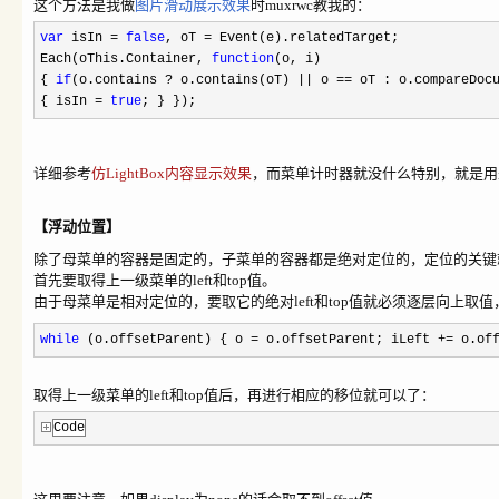
这个方法是我做
图片滑动展示效果
时muxrwc教我的：
var
isIn
=
false
, oT
=
Event(e).relatedTarget;
Each(oThis.Container,
function
(o, i)
{
if
(o.contains
?
o.contains(oT)
||
o
==
oT : o.compareDoc
{ isIn
=
true
; } });
详细参考
仿LightBox内容显示效果
，而菜单计时器就没什么特别，就是用
【浮动位置】
除了母菜单的容器
是固定的，子菜单的容器都是绝对定位的，定位的关键就是
首先要取得上一级菜单的left和top值。
由于母菜单是相对定位的，要取它的绝对left和top值就必须逐层向上取
while
(o.offsetParent) { o
=
o.offsetParent; iLeft
+=
o.off
取得上一级菜单的left和top值后，再进行相应的移位就可以了：
Code