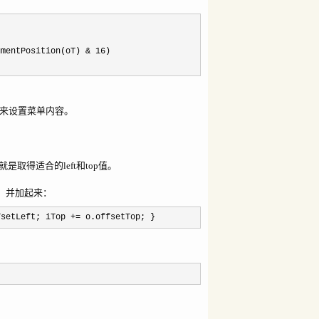
umentPosition(oT)
&
16
)
来设置菜单内容。
取得适合的left和top值。
值，并加起来：
setLeft; iTop
+=
o.offsetTop; }