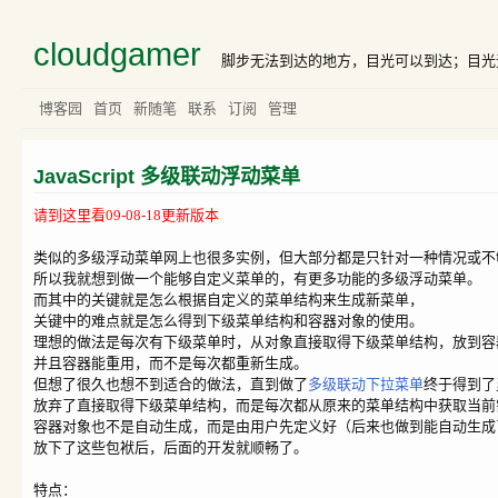
cloudgamer
脚步无法到达的地方，目光可以到达；目光无法到达的地方，梦
博客园
首页
新随笔
联系
订阅
管理
JavaScript 多级联动浮动菜单
请到这里看09-08-18更新版本
类似的多级浮动菜单网上也很多实例，但大部分都是只针对一种情况或不
所以我就想到做一个能够自定义菜单的，有更多功能的多级浮动菜单。
而其中的关键就是怎么根据自定义的菜单结构来生成新菜单，
关键中的难点就是怎么得到下级菜单结构和容器对象的使用。
理想的做法是每次有下级菜单时，从对象直接取得下级菜单结构，放到容
并且容器能重用，而不是每次都重新生成。
但想了很久也想不到适合的做法，直到做了
多级联动下拉菜单
终于得到了
放弃了直接取得下级菜单结构，而是每次都从原来的菜单结构中获取当前
容器对象也不是自动生成，而是由用户先定义好（后来也做到能自动生成
放下了这些包袱后，后面的开发就顺畅了。
特点：