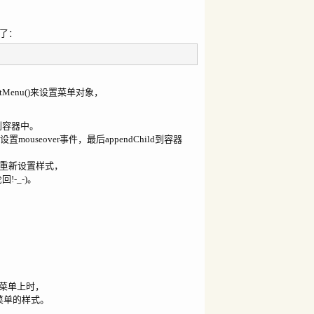
器了：
tMenu()来设置菜单对象，
到容器中。
ouseover事件，最后appendChild到容器
单和重新设置样式，
!-_-)。
菜单上时，
的菜单的样式。