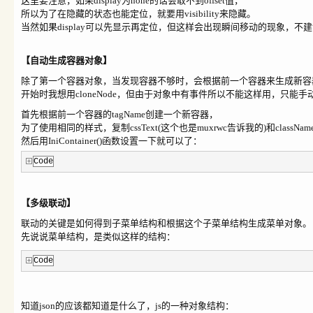
这里要注意，如果display为none的话会取不到offset值，
所以为了在隐藏的状态也能定位，就要用visibility来隐藏。
当然如果display可以先显示再定位，但这样会出现瞬间移动的现象，不
【自动生成容器对象】
除了
第一个容器对象，当发现容器不够时，会根据前一个容器来生成新容
开始时我想用cloneNode，但由于对象中有事件所以不能这样用，只能手
首先根据前一个容器的tagName创建一个新容器，
为了使用相同的样式，复制cssText(这个也是muxrwc告诉我的)和classNa
然后用IniContainer()函数设置一下就可以了：
Code
【多级联动】
联动的关键是如何得到子菜单结构和根据这个子菜单结构生成菜单对象。
先说说菜单结构，是类似这样的结构：
Code
知道json的应该都知道是什么了，js的一种对象结构：