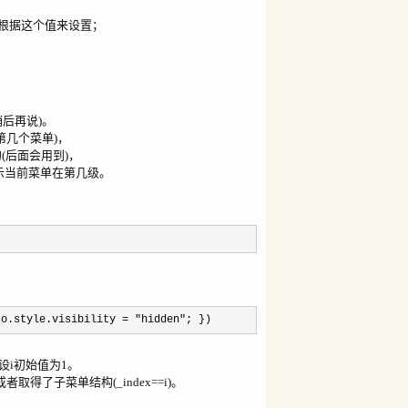
动位置会根据这个值来设置；
稍后再说)。
第几个菜单)，
(后面会用到)，
指示当前菜单在第几级。
 o.style.visibility
=
"
hidden
"
; })
i初始值为1。
者取得了子菜单结构(_index==i)。