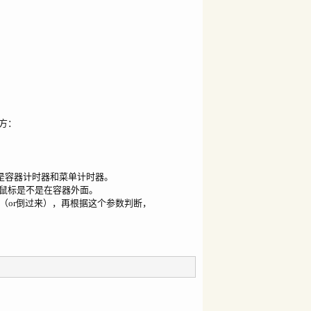
方：
分别是容器计时器和菜单计时器。
鼠标是不是在容器外面。
为true（or倒过来），再根据这个参数判断，