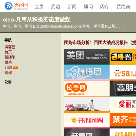
会员
周边
新闻
博问
闪存
赞助商
cleo-凡事从积极的态度做起
学习，学习，学习 BI/biztalk/infopath/sharepoint,呵呵。 学习没有止境。。。
导航
团购市场分析：百团大战战况报告（
博客园
首页
新随笔
联系
订阅
管理
公告