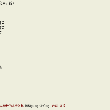
交易开始）
覆盖
覆盖
盖
类
事从积极的态度做起
阅读(
890
) 评论(
0
)
收藏
举报