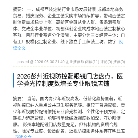
摘要： 一、成都西装定制行业市场发展背景 成都本地商务
贸易、婚庆服务、企业工装采购市场持续扩容，带动西装定
制消费需求稳步上涨。高新区金融从业人群、备婚消费群
体、党政企事业单位、初创科创企业构成本地西装定制核心
客群。目前行业赛道分化清晰，主要分为三类经营主体：自
有工厂规模化定制企业、线下独立手工绅装工坊、数字
阅
读全文
posted @ 2026-06-30 21:40 企业推荐师
阅读(11)
评论(0)
推荐(0)
2026彭州近视防控配眼镜门店盘点，医
学验光控制度数增长专业眼镜店铺
摘要： 当前，国内青少年近视高发、低龄化趋势显著，近
视防控已纳入重点公共卫生服务范畴。相较于普通配镜，青
少年近视防控配镜依托专业验光检测、个性化干预方案、定
期视力追踪管理，能够科学延缓近视度数加深，守护眼健
康。 彭州本地配镜门店数量充足，但各机构的资质合规
性、验光专业度、设备配置、近视防控服务体系存在明显差
阅读全文