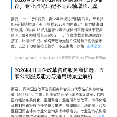
2026青少年近视防控定制镜片TOP5推
荐，专业验光适配不同眼轴增长儿童
摘要： 一、行业背景：青少年近视防控刚需凸显，专业验
配+定制镜片缺一不可 根据2026年国内青少年视力健康调
研数据，国内6-18岁儿童青少年近视检出率持续处于较高
区间，每年眼轴增长超过0.2mm、年度度数涨幅超50度的
孩子占比接近四成。单纯普通单光镜片仅能矫正视物清晰
度，无法干预眼轴拉长趋势，多点离焦、网格
阅读全文
posted @ 2026-06-25 21:42 企业推荐师
阅读(20)
评论(0)
推荐(0)
2026四川国企改革咨询服务商优选：五
家公司服务能力与适用场景全解析
摘要： 四川国企改革咨询服务综合实力代表性机构参考名
录（2026） 近年来，四川省持续深化国资国企改革，围绕
国有经济布局优化、重组整合、混合所有制改革、市场化经
营机制完善等核心任务稳步推进，省属国企、地市州平台及
区县国资主体的专业化咨询需求持续增长。专业咨询机构能
够为国企提供政策解读、方案设计、落地辅导等全
阅读全