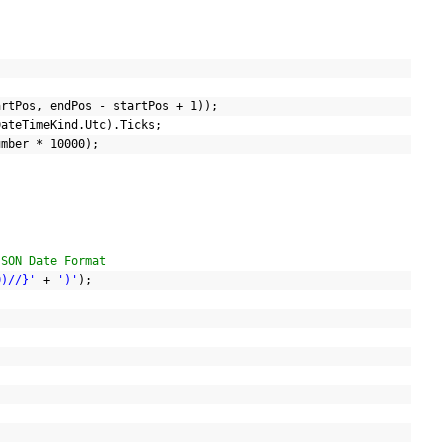
artPos, endPos - startPos + 1));
DateTimeKind.Utc).Ticks;
umber * 10000);
JSON Date Format
0)//}'
+
')'
);