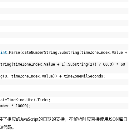
(
int
.Parse(dateNumberString.Substring(timeZoneIndex.Value +
string(timeZoneIndex.Value + 1).Substring(2)) / 60.0) * 60
ng(0, timeZoneIndex.Value)) + timeZoneMilSeconds;
DateTimeKind.Utc).Ticks;
umber * 10000);
了相应的JavaScript的日期的支持，在解析时应直接使用JSON库自
C#代码。