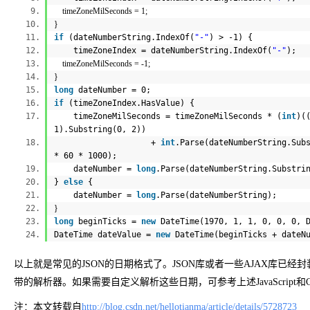
timeZoneMilSeconds = 1;
}
if
(dateNumberString.IndexOf(
"-"
) > -1) {
timeZoneIndex = dateNumberString.IndexOf(
"-"
);
timeZoneMilSeconds = -1;
}
long
dateNumber = 0;
if
(timeZoneIndex.HasValue) {
timeZoneMilSeconds = timeZoneMilSeconds * (
int
)(
1).Substring(0, 2))
+
int
.Parse(dateNumberString.Sub
* 60 * 1000);
dateNumber =
long
.Parse(dateNumberString.Substri
}
else
{
dateNumber =
long
.Parse(dateNumberString);
}
long
beginTicks =
new
DateTime(1970, 1, 1, 0, 0, 0, 
DateTime dateValue =
new
DateTime(beginTicks + dateN
以上就是常见的JSON的日期格式了。JSON库或者一些AJAX库已经封装
带的解析器。如果需要自定义解析这些日期，可参考上述JavaScript和
注：本文转载自
http://blog.csdn.net/hellotianma/article/details/5728723