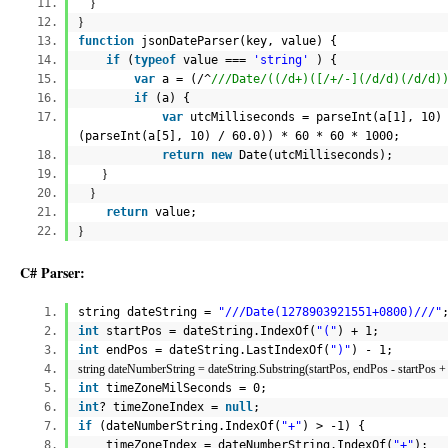
}
}
function
jsonDateParser(key, value) {
if
(
typeof
value ===
'string'
) {
var
a = (/^
///Date/((/d+)([/+/-](/d/d)(/d/d)
if
(a) {
var
utcMilliseconds = parseInt(a[1], 10)
(parseInt(a[5], 10) / 60.0)) * 60 * 60 * 1000;
return
new
Date(utcMilliseconds);
}
}
return
value;
}
C# Parser:
string dateString =
"///Date(1278903921551+0800)///"
int
startPos = dateString.IndexOf(
"("
) + 1;
int
endPos = dateString.LastIndexOf(
")"
) - 1;
string dateNumberString = dateString.Substring(startPos, endPos - startPos +
int
timeZoneMilSeconds = 0;
int
? timeZoneIndex =
null
;
if
(dateNumberString.IndexOf(
"+"
) > -1) {
timeZoneIndex = dateNumberString.IndexOf(
"+"
);