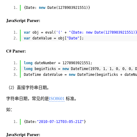
{Date:
new
Date(1278903921551)}
JavaScript Parser:
var
obj = eval(
'('
+
"{Date: new Date(1278903921551)
var
dateValue = obj[
"Date"
];
C# Parser:
long
dateNumber = 1278903921551;
long
beginTicks =
new
DateTime(1970, 1, 1, 0, 0, 0, 
DateTime dateValue =
new
DateTime(beginTicks + dateN
（2）直接字符串日期。
字符串日期，常见的是
ISO8601
标准。
如：
{Date:
"2010-07-12T03:05:21Z"
}
JavaScript Parser: