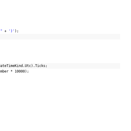
}"
+
')'
);
DateTimeKind.Utc).Ticks;
umber * 10000);