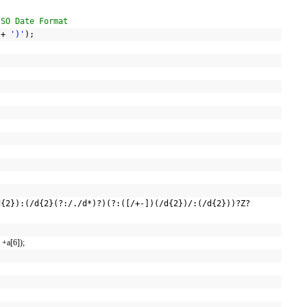
ISO Date Format
+
')'
);
{
d{2}):(/d{2}(?:/./d*)?)(?:([/+-])(/d{2})/:(/d{2}))?Z?
a[5], +a[6]);
;