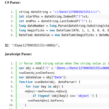
C# Parser:
string dateString =
"///Date(1278903921551)///"
;
int
startPos = dateString.IndexOf(
"("
)+1;
int
endPos = dateString.LastIndexOf(
")"
)-1;
long
dateNumber =
long
.Parse(dateString.Substring(st
long
beginTicks =
new
DateTime(1970, 1, 1, 0, 0, 0, 
DateTime dateValue =
new
DateTime(beginTicks + dateN
如："//Date(1278903921551+0800)//"。
JavaScript Parser:
// Parse JSON string value when the string value is 
var
obj = eval(
'('
+
'{Date://Date(1278903921551+080
scanDate(obj, jsonDateParser);
var
dateValue = obj[
"Date"
];
function
scanDate(obj, dateParser) {
for
(
var
key
in
obj) {
obj[key] = dateParser(key, obj[key]);
if
(
typeof
(obj[key]) ===
'object '
) {
scanDate(obj[key], dateParser);
}