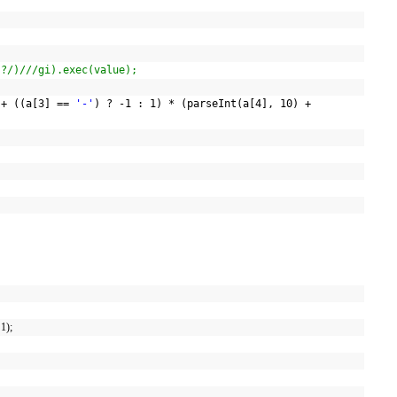
)?/)///gi).exec(value);
 + ((a[3] ==
'-'
) ? -1 : 1) * (parseInt(a[4], 10) +
;
 1);