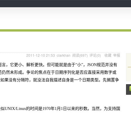
2011-12-10 21:53
clarkhan
阅读(
697
) 评论(
0
)
收藏
举报
L而言，它更小、解析更快。但可能就是由于“小”，JSON规范并没有
范仍然未形成。争论的焦点在于日期序列化是否应直接采用数字或
为如果没有分隔符，就没法自我描述自身是一个日期类型。先搁置争
UNIX/Linux的时间是1970年1月1日以来的秒数。当然，为支持国