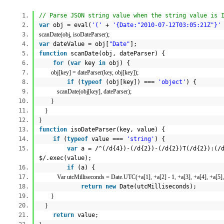
// Parse JSON string value when the string value is 
var
obj = eval(
'('
+
'{Date:"2010-07-12T03:05:21Z"}'
scanDate(obj, isoDateParser);
var
dateValue = obj[
"Date"
];
function
scanDate(obj, dateParser) {
for
(
var
key
in
obj) {
obj[key] = dateParser(key, obj[key]);
if
(
typeof
(obj[key]) ===
'object'
) 
scanDate(obj[key], dateParser);
}
}
}
function
isoDateParser(key, value) {
if
(
typeof
value ===
'string'
) {
var
a = /^(/d{4})-(/d{2})-(/d{2})T(/d{2}):(/
$/.exec(value);
if
(a) {
Var utcMilliseconds = Date.UTC(+a[1], +a[2] - 1, +a[3], +a[4], +
return
new
Date(utcMilliseconds)
}
}
return
value;