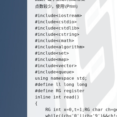
点数较少，使用
\(Prim\)
#include<iostream>

#include<cstdio>

#include<cstdlib>

#include<cstring>

#include<cmath>

#include<algorithm>

#include<set>

#include<map>

#include<vector>

#include<queue>

using namespace std;

#define ll long long

#define RG register

inline int read()

{

    RG int x=0,t=1;RG char ch=ge
    while((ch<'0'||ch>'9')&&ch!