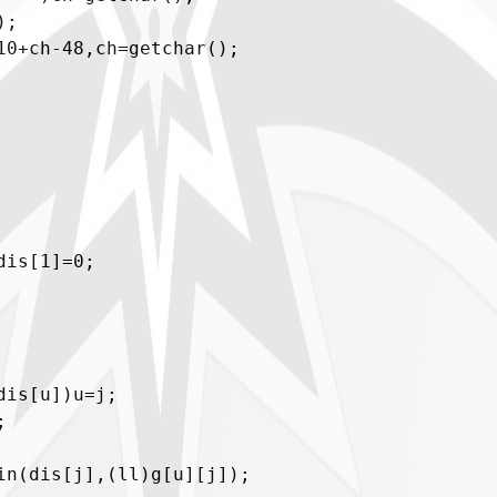
;

10+ch-48,ch=getchar();
