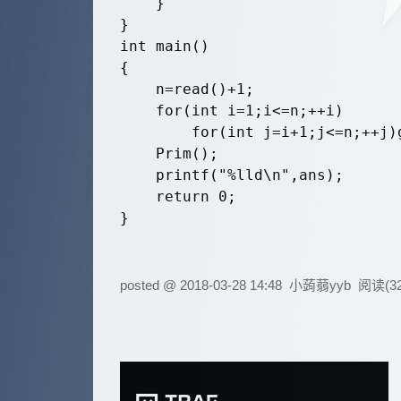
	}

}

int main()

{

	n=read()+1;

	for(int i=1;i<=n;++i)

		for(int j=i+1;j<=n;++j)g[i][j]=g[j][i]=read();

	Prim();

	printf("%lld\n",ans);

	return 0;

}

posted @
2018-03-28 14:48
小蒟蒻yyb
阅读(
3