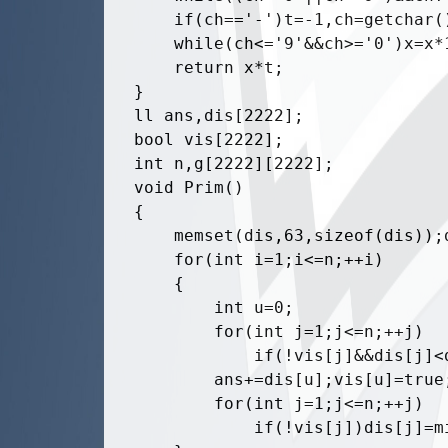
    if(ch=='-')t=-1,ch=getchar()
    while(ch<='9'&&ch>='0')x=x*
    return x*t;

}

ll ans,dis[2222];

bool vis[2222];

int n,g[2222][2222];

void Prim()

{

	memset(dis,63,sizeof(dis));dis[1]=0;

	for(int i=1;i<=n;++i)

	{

		int u=0;

		for(int j=1;j<=n;++j)

			if(!vis[j]&&dis[j]<dis[u])u=j;

		ans+=dis[u];vis[u]=true;

		for(int j=1;j<=n;++j)

			if(!vis[j])dis[j]=min(dis[j],(ll)g[u][j]);
