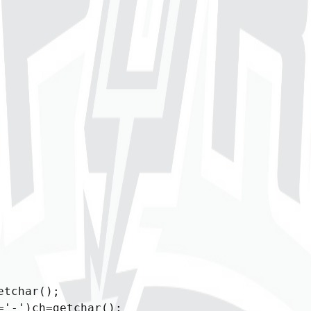
tchar();

='-')ch=getchar();
