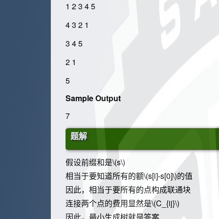
1 2 3 4 5
4 3 2 1
3 4 5
2 1
5
Sample Output
7
题解
假设前缀和是
\(s\)
相当于要知道所有的额
\(s[i]-s[0]\)
的值
因此，相当于要所有的点构成联通块
连接两个点的费用显然是
\(C_{ij}\)
因此，最小生成树就是答案