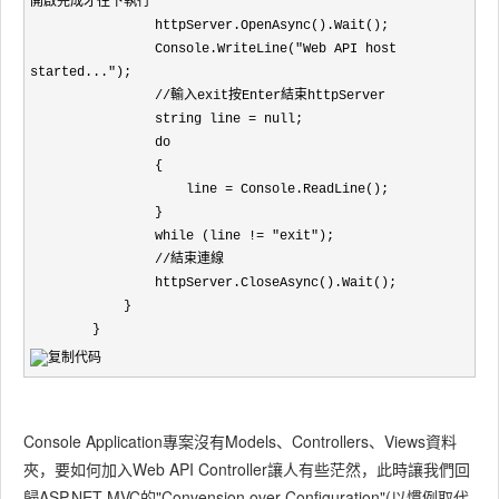
開啟完成才往下執行

                httpServer.OpenAsync().Wait();

                Console.WriteLine("Web API host 
started...");

                //輸入exit按Enter結束httpServer

                string line = null;

                do

                {

                    line = Console.ReadLine();

                }

                while (line != "exit");

                //結束連線

                httpServer.CloseAsync().Wait();

            }

        }
Console Application專案沒有Models、Controllers、Views資料
夾，要如何加入Web API Controller讓人有些茫然，此時讓我們回
歸ASP.NET MVC的"Convension over Configuration"(以慣例取代