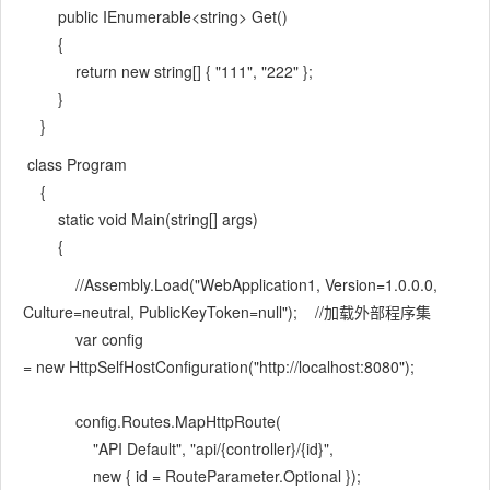
public IEnumerable<string> Get()
{
return new string[] { "111", "222" };
}
}
class Program
{
static void Main(string[] args)
{
//Assembly.Load("WebApplication1, Version=1.0.0.0,
Culture=neutral, PublicKeyToken=null"); //加载外部程序集
var config
= new HttpSelfHostConfiguration("http://localhost:8080");
config.Routes.MapHttpRoute(
"API Default", "api/{controller}/{id}",
new { id = RouteParameter.Optional });