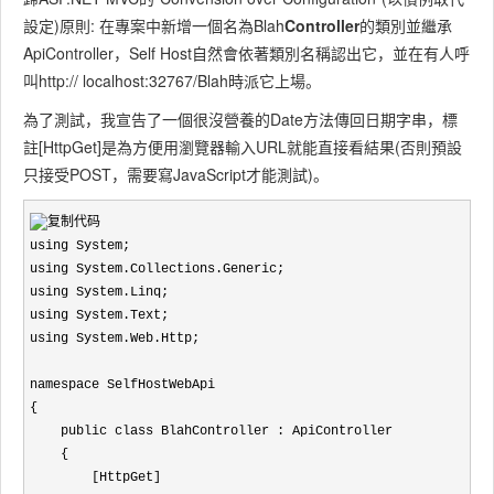
設定)原則: 在專案中新增一個名為Blah
Controller
的類別並繼承
ApiController，Self Host自然會依著類別名稱認出它，並在有人呼
叫http:// localhost:32767/Blah時派它上場。
為了測試，我宣告了一個很沒營養的Date方法傳回日期字串，標
註[HttpGet]是為方便用瀏覽器輸入URL就能直接看結果(否則預設
只接受POST，需要寫JavaScript才能測試)。
using System;

using System.Collections.Generic;

using System.Linq;

using System.Text;

using System.Web.Http;

namespace SelfHostWebApi

{

    public class BlahController : ApiController

    {

        [HttpGet]
