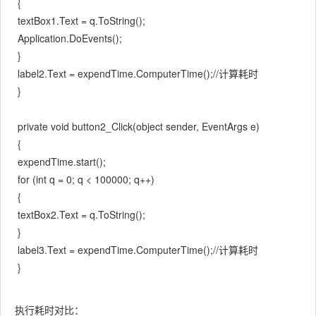
{
textBox1.Text = q.ToString();
Application.DoEvents();
}
label2.Text = expendTime.ComputerTime();//计算耗时
}
private void button2_Click(object sender, EventArgs e)
{
expendTime.start();
for (int q = 0; q < 100000; q++)
{
textBox2.Text = q.ToString();
}
label3.Text = expendTime.ComputerTime();//计算耗时
}
执行耗时对比：