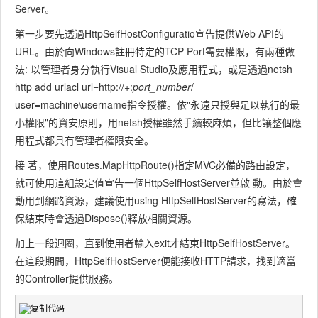
Server。
第一步要先透過HttpSelfHostConfiguratio宣告提供Web API的
URL。由於向Windows註冊特定的TCP Port需要權限，有兩種做
法: 以管理者身分執行Visual Studio及應用程式，或是透過netsh
http add urlacl url=http://+:
port_number
/
user=machine\username指令授權。依"永遠只授與足以執行的最
小權限"的資安原則，用netsh授權雖然手續較麻煩，但比讓整個應
用程式都具有管理者權限安全。
接 著，使用Routes.MapHttpRoute()指定MVC必備的路由設定，
就可使用這組設定值宣告一個HttpSelfHostServer並啟 動。由於會
動用到網路資源，建議使用using HttpSelfHostServer的寫法，確
保結束時會透過Dispose()釋放相關資源。
加上一段迴圈，直到使用者輸入exit才結束HttpSelfHostServer。
在這段期間，HttpSelfHostServer便能接收HTTP請求，找到適當
的Controller提供服務。