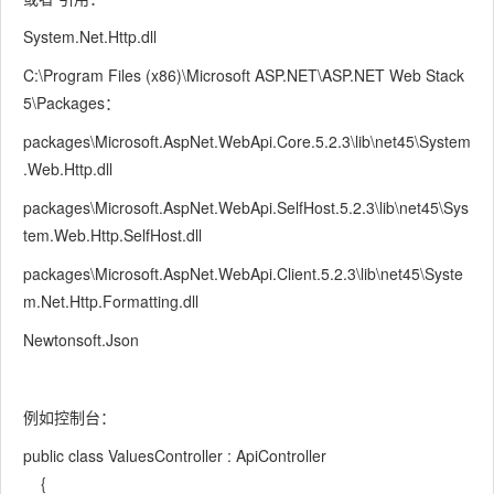
System.Net.Http.dll
C:\Program Files (x86)\Microsoft ASP.NET\ASP.NET Web Stack
5\Packages：
packages\Microsoft.AspNet.WebApi.Core.5.2.3\lib\net45\System
.Web.Http.dll
packages\Microsoft.AspNet.WebApi.SelfHost.5.2.3\lib\net45\Sys
tem.Web.Http.SelfHost.dll
packages\Microsoft.AspNet.WebApi.Client.5.2.3\lib\net45\Syste
m.Net.Http.Formatting.dll
Newtonsoft.Json
例如控制台：
public class ValuesController : ApiController
{