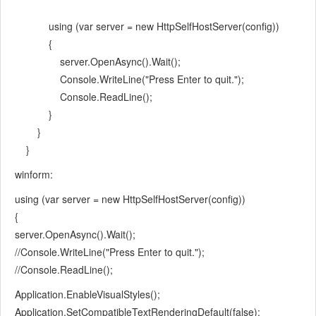
using (var server = new HttpSelfHostServer(config))
{
server.OpenAsync().Wait();
Console.WriteLine("Press Enter to quit.");
Console.ReadLine();
}
}
}
winform:
using (var server = new HttpSelfHostServer(config))
{
server.OpenAsync().Wait();
//Console.WriteLine("Press Enter to quit.");
//Console.ReadLine();
Application.EnableVisualStyles();
Application.SetCompatibleTextRenderingDefault(false);