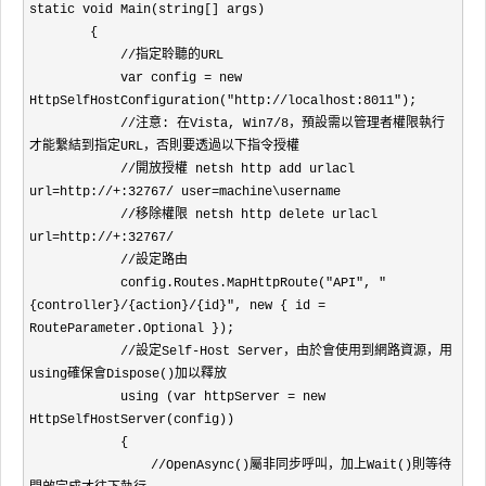
static void Main(string[] args)

        {

            //指定聆聽的URL

            var config = new 
HttpSelfHostConfiguration("http://localhost:8011");

            //注意: 在Vista, Win7/8，預設需以管理者權限執行
才能繫結到指定URL，否則要透過以下指令授權

            //開放授權 netsh http add urlacl 
url=http://+:32767/ user=machine\username

            //移除權限 netsh http delete urlacl 
url=http://+:32767/

            //設定路由

            config.Routes.MapHttpRoute("API", "
{controller}/{action}/{id}", new { id = 
RouteParameter.Optional });

            //設定Self-Host Server，由於會使用到網路資源，用
using確保會Dispose()加以釋放

            using (var httpServer = new 
HttpSelfHostServer(config))

            {

                //OpenAsync()屬非同步呼叫，加上Wait()則等待