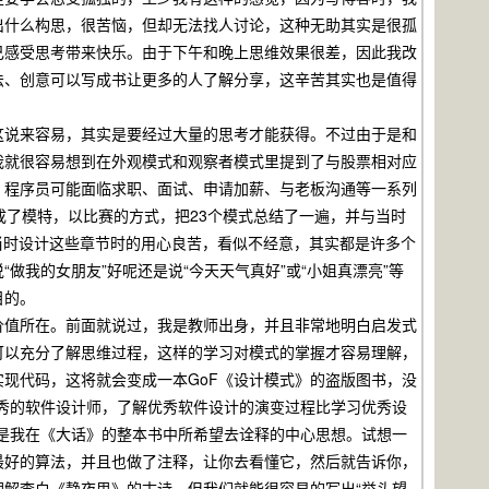
出什么构思，很苦恼，但却无法找人讨论，这种无助其实是很孤
己感受思考带来快乐。由于下午和晚上思维效果很差，因此我改
法、创意可以写成书让更多的人了解分享，这辛苦其实也是值得
说来容易，其实是要经过大量的思考才能获得。不过由于是和
我就很容易想到在外观模式和观察者模式里提到了与股票相对应
里。程序员可能面临求职、面试、申请加薪、与老板沟通等一系列
成了模特，以比赛的方式，把23个模式总结了一遍，并与当时
当时设计这些章节时的用心良苦，看似不经意，其实都是许多个
我的女朋友”好呢还是说“今天天气真好”或“小姐真漂亮”等
目的。
值所在。前面就说过，我是教师出身，并且非常地明白启发式
可以充分了解思维过程，这样的学习对模式的掌握才容易理解，
现代码，这将就会变成一本GoF《设计模式》的盗版图书，没
秀的软件设计师，了解优秀软件设计的演变过程比学习优秀设
是我在《大话》的整本书中所希望去诠释的中心思想。试想一
最好的算法，并且也做了注释，让你去看懂它，然后就告诉你，
解李白《静夜思》的古诗，但我们就能很容易的写出“举头望