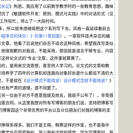
成长记
》构思。我应用了以前数学教学时的一些教育思想，趣味
模仿了《敏捷软件开发：原则、模式与实践》中的对话形式（见
于工作较忙，停止了一大段时间。
多，所以就考虑继续把这个系列写下去。风格一直延续着前五
—程序员的快乐！》的第11条回复
）。一家软件技术杂志的编
术文章，他看了后说他们杂志不适合这种风格，希望我改写类似
，他很抱歉的对我说，不能采用，原因就是语言不够专业，内容
这样论文式的“专业”文章，这件事就算黄了。
的，是用来交流思想，甚至供人学习的。论文式的文章和教
来培养学了四年的计算机却连面向对象好处是什么都说不清的大
过，于是就在《
设计模式不能戏说！设计模式怎就不能戏说？
》
肃也有严肃的道理，道不同罢了。
另一位由于对方不愿意我提及姓名，我就不公布了），非常感
出版合同。从这里我想对所有写博客的朋友们说，坚持把博客写
来的博客园这个非常优秀的平台以及众位朋友们对我的博客的支
挣得多得多。我们不是王朔、韩寒这样的作家，也不是易中
是要学会忍受孤独的，至少我有这样的感觉，因为写博客时，我