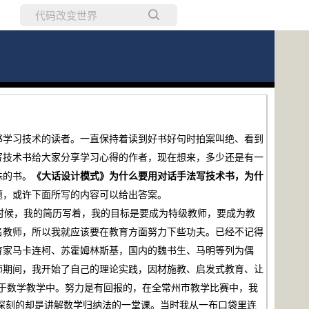
所有博客
当前博客
学习技术的读者。一直保持着读到好书好句时拍案叫绝、看到
写技术书给大家分享学习心得的作者，现在想来，多少还是有一
殊的书。
《大话设计模式》为什么要用对话手法写技术书，为什
题，或许下面所写的内容可以给出答案。
候，我的简历写着，我的目标是要成为特级教师，要成为教
名教师，所以我就应该要在教育方面努力下些功夫。已经不记得
育家马卡连柯、苏霍姆林斯基，国内的魏书生、马明等列为偶
师期间，我开始了自己的理论实践，因材施教、启发式教育、让
用于数学教学中。努力是有回报的，在全常州市教学比赛中，我
较深刻的却是讲解数学归纳法的一堂课。当时我从一布口袋里连