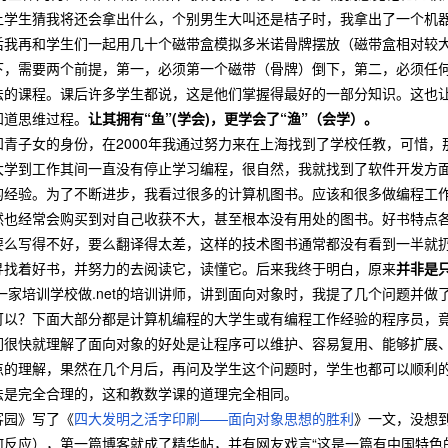
让学生猜我将还会拿出什么，个别男生大叫还是桔子时，我拿出了一个机
后我再和学生们一起用几十个磁带盒模拟多米诺骨牌摆放（磁带盒相对较
下，需要两个前提，第一，必须第一个磁带（骨牌）倒下，第二，必须任
法的课程。课后许多学生都说，这是他们掌握得最好的一部分知识。这也
知道思维过程。
让其拥有“鱼”(学会)，更学会了“渔”（会学）。
子女的身份，在2000年我通过努力来在上海找到了学校任教，可惜，那
大学到工作其间一直没有停止学习编程，很自然，我就找到了软件开发方
的经验。为了不断进步，我看过很多的计算机图书。应该和很多做编程工
然也经常会购买到对自己收获不大，甚至根本没有用处的图书。好书特点
要么写得不好，要么翻译得太差，这样的技术图书通常都没有看到一半就
寻找着好书，并努力的去阅读它，读懂它。后来我终于明白，原来
并非是
一家培训学校做.net的培训讲师，讲到面向对象时，我提了几个问题并
可以？下面大部分都是计算机编程的大学生或有编程工作经验的程序员，
们很快就理解了面向对象的好处是让程序可以维护、容易复用、能够扩展
点的理解，果然在几个月后，再问及学生这个问题时，学生也都可以顺利
法是完全合理的，这和教数学课的道理完全相同。
园》写了《
四大发明之活字印刷——面向对象思想的胜利
》一文，没想
何反应），第一篇博客就成了精华帖，并有网友戏言“这是一篇有中国特色