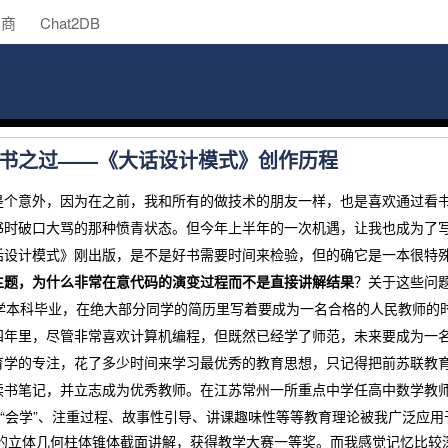
助商
Chat2DB
书之过——《大话设计模式》创作历程
意外，因为在之前，我和所有的做技术的朋友一样，也是喜欢通过看书
书时破口大骂的那种愤青状态。但今年上半年的一次机遇，让我也成为了
话设计模式》刚出版，是不是好书需要时间来检验，但的确它是一本很特
主题，为什么非常在意代码的演变过程而不是直接讲解结果
？关于这些问
本科毕业，在绝大部分同学的简历里写着要成为一名合格的人民教师的时
四年里，尽管非常喜欢计算机编程，但既然已经学了师范，未来要成为一
育学的专注，花了多少时间来学习最优秀的教育思想，只记得把前苏联教
。在江苏常州一所重点中学任高中数学教
读书笔记，并立志成为优秀教师
要“会学”、注重过程、故事性引导、讲课趣味性等等教育理论被我广泛应
所做的立体几何柱体锥体截面讲解，获得教学大赛一等奖。而我感觉记忆比