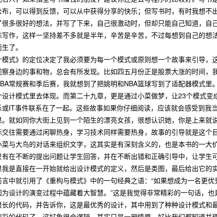
公布，可以得到反馈，可以从中获得分享的快乐；但写书时，有时我想不
了很多很好的想法，并写了下来，自己很激动时，但却只能自己知道，自
床写作，这样一坚持差不多就是半年，辛苦是辛苦，不过每想到自己的想
而生了。
式》的定位决定了我必须要为每一个模式或原则想一个故事来引导，这
观察身边的事和物，总会有所发现。比如四五月份正是股票大涨的时间，
NBA常规赛和季后赛，我就想到了把姚明和NBA篮球写到了适配器模式
个设计模式里去体现。而第二十九章，更是通过小菜做梦，让23个模式变
乐或IT事件联系在了一起。这些故事如果你仔细阅读，应该就会感受到我
。就如同你大街上见到一个陌生的漂亮女孩，很想认识她，你是上来就说“做
际交往需要通过闲聊热身，学习技术同样需要热身，故事的引导就是这个
与大鸟的对话来组织文字，这其实是有深刻含义的，也是本书的一大价
只有在不断的提出问题让学生回答，并在不断出错和正确引导中，让学生
果我是直接在一开始就给出设计模式的定义，然后是类图，最后给出它的实
前言中就引用了《重构与模式》中的一句经典之语：“如果想成为一名更优
因为设计的演变过程中蕴藏着大智慧。”这是我觉得非常精彩的一句话，也
很长的代码，并告诉你，这是最优秀的设计，其中用到了种种设计模式和
精彩的代码了。这好象很合逻辑，其实只是一厢情愿，好比我们都知道并理