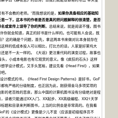
有不会教的老师。”而我想说的是，
如果你具备相应的基础知
反思一下，这本书的作者是否是真的把问题解释的很清楚，是否
书名或宣传上误导了你的判断
。总结来说，就是阅读不懂，图书
书，或许你就会知道，真正的好书是什么样的。也可能有人会说，既
出版的必要吗？这的确是个问题，首先，拿这两本书来做对比本身就存在
我这样的低成本投入可以相比，打比方的话，人家是好莱坞大
点还是不一太一样的。《大话》更注重代码的演变过程，故事也
看头，小成本电影也有它观赏的意义。像《疯狂的石头》这样
设计模式，又手头宽裕，建议先看《Head First》，如果
习吧。
ead First Design Patterns》是好书，GoF
影都有严格的分级制度，也正因为此，刚获得金马多项奖项的
电影的老百姓的悲哀，那么中国的计算机图书没有分级绝对是程
读者只能通过XX入门、XX起步、XX高级编程、XX21天学
书标题和目录来判断图书，上当的比例会是非常高的。在我看
级读物，而GoF的《设计模式》更像是少儿不宜（应该是初级程序员不