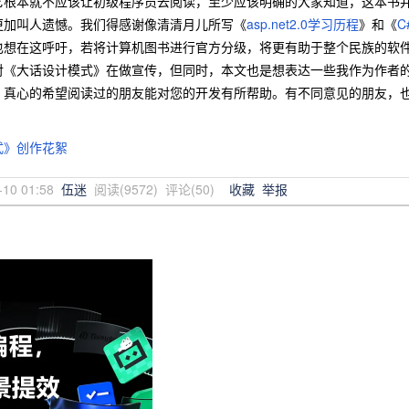
它根本就不应该让初级程序员去阅读，至少应该明确的大家知道，这本书
更加叫人遗憾。我们得感谢像清清月儿所写《
asp.net2.0学习历程
》和《
C
也想在这呼吁，若将计算机图书进行官方分级，将更有助于整个民族的软
大话设计模式》在做宣传，但同时，本文也是想表达一些我作为作者的
，真心的希望阅读过的朋友能对您的开发有所帮助。有不同意见的朋友，
式》创作花絮
-10 01:58
伍迷
阅读(
9572
) 评论(
50
)
收藏
举报