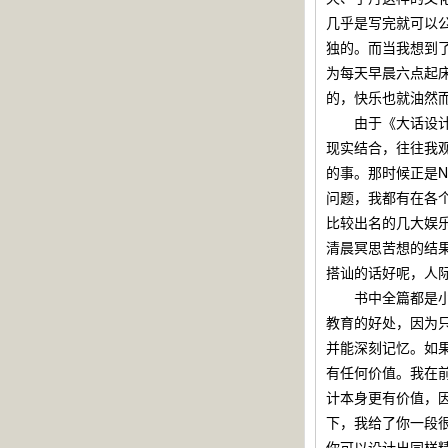
几乎是写完就可以
独的。而当我想到
为每天早晨六点起
的，快乐也就油然
由于《大话设计模
现实结合，往往我
的事。那时候正是
问题，我都有在各
比较出名的几大娱
清晨冥思苦想的结果
搭讪的话好呢，人
书中全篇都是小菜
教育的好处，因为
并能深刻记忆。如
有任何价值。我在
计本身更有价值，
下，我给了你一段
你可以设计出同样