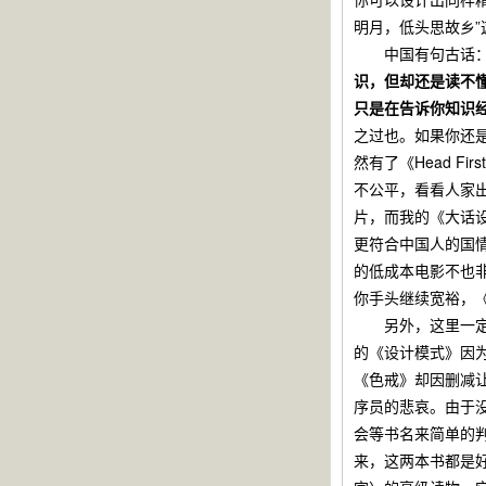
明月，低头思故乡
中国有句古话：“
识，但却还是读不
只是在告诉你知识
之过也。如果你还是
然有了《Head F
不公平，看看人家
片，而我的《大话
更符合中国人的国
的低成本电影不也非
你手头继续宽裕，
另外，这里一定还会有
的《设计模式》因
《色戒》却因删减
序员的悲哀。由于没
会等书名来简单的
来，这两本书都是好书