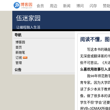
会员
周边
新闻
博问
闪存
赞
伍迷家园
让编程融入生活
导航
阅读不懂，图
博客园
首页
写这本书的确是个
新随笔
无深度或翻译差的
订阅
管理
些不可思议。《大
公告
么喜欢用故事引入
我98年师范数学
育专家。因为大学
读了多少本关于教
像，做了很多本的
学生不但“学会”还
用VB+3DMAX