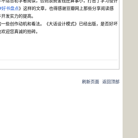
并不适合初学者阅读，否则浪费金钱还算事小，打击了学习设计
#好书盘点
》这样的文章，也得感谢豆瓣网上那些分享阅读感
件开发实力的提高。
一些创作动机和看法。《大话设计模式》已经出版，是否好坏
也欢迎您真诚的拍砖。
刷新页面
返回顶部