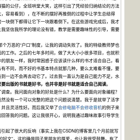
器猫的公仔，全班哄堂大笑，这样引出了凭经验归纳结论的方法
大，容易看到），在不断的摆好再推倒的过程中让学生总结得
何一块倒下都得让它下一块跟着倒下。在这些游戏完成后，我才
让我坚信我所学的理论没有错，教学是需要趣味性的引导，需要
个万恶的“户口”制度，让我的调动失败了。我的特级教师梦也
面的工作。之后的七年多时间，做了大大小小很多项目，也就积
作的朋友一样，我时常困惑于应该读什么样的书才适合自己，看
各有不同，而不好的书基本特点就那几种，要么太难看不懂，要
扔到一边不会再去动它了。过去我一直认为是自己能力不足，水
只要出版的书就是好书，也并非是好书就是适合自己阅读
。
做了调查。我问面向对象的好处是什么？为什么要面向对象编程？
竟然没有一个可以完整的把这个问题说清楚。我于是就举了活字
、并且灵活性好。而后我又举了
会修电脑不会修收音机
的例子来
的回答我的问题。这让我很开心，说明我通过趣味故事引导学生
到引起了很大的反响（事实上我在CSDN的博客里几个月前就写
的好文”，这的确是园子里朋友的厚爱，也让我很受鼓舞。有了