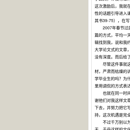
这次激励后，我就
性的话题引导进入
其书39-75），
2007年春节过
篇的方式，平均一
辑找到我，说和我
大学论文式的文章
没有深度。而后给
尽管这件事就这么
材，严肃而枯燥的
学毕业生的吗？为
里用调侃的方式表
也就在同一时间，
谢他们对我这样文
下去，并努力把它
持，这次机遇是完
不过千万别以为写
天、于丹这样的文