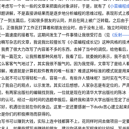
在考虑写一个长一些的文章来把面向对象讲好，于是，就有了《
小菜编程
课题讲解，不是直接讲结果而是逐步地分析编程的思维过程。表现形式上
在写了一到五篇后，引起很多朋友的认同，并且在网上被广泛转载。之后由
后，正值我辞了工作正打算着和朋友创业时，由于没有上班，独立时间较
天一篇速度的接着写。这期间发生了一件事情让我很受打击（见
《反射—
约稿写杂志的文章，我说我比较擅长写《小菜编程成长记》这种风格的技
，我费了很大力改写了内容差不多的东西，去掉了当中的调侃，给他看后
了我一篇范文，让我照着那种风格写，我看了后，就委婉的表示，我不会写
客客气气地过了，其实我很不服气的。因为我觉得，文章写了是给人看
讲解，难道就是计算机软件教育的唯一标准？难道这种标准的模式就是用
什么就不可以写得轻松一点、容易一点、有些许人情味呢？当时实在气不
达了我自己的观点，以示发泄。其实过后想想，人家杂志是有定位的，严
有两家出版社的编辑找到我，一位就是现在的清华大学出版社的陈冰（
章的认可。经过一段时间的选题申报后，最终我和清华大学出版社签定了
写好，机遇往往就在你的身边。这里一定还要感谢一下dudu苦心建立起
全是你们的积极捧场而获得的。
书可以赚到大钱，实际上连中钱都算不上，花同样时间去做项目一定要
化名人，如果指望写书赚钱的朋友，建议你还是去写程序的比较好。写书