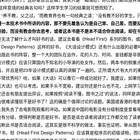
”这样意境的经典名句吗？这样学生学习的结果就可想而知了。
养不教，父之过。”而教育界也有一句经典之语：“没有教不好的学生，只
懂一本技术书中所讲的内容，那不要先着急认为是自己笨、自己差，而要
经验，而没有教会你去思考，或者这本书是不是本不适合你去阅读，却在
无法了解什么才叫好书的话，建议去看看《Head First》系列的图
irst Design Patterns》这样的好书，《大话设计模式》还有什么
出版此书的阵容，整一个大的团队在运作，花的人力、时间、金钱都是非
设计模式》应该只算国内不知名的小导演的处女作。然后，两本书的侧重
情，并且是把23年设计模式都认真的讲解了一遍的。正所谓大片有大片的
常优秀吗？哈，如果《大话》可以像它一样成功就好了。我建议，如果你想学
《大话》也可以考虑。如果手头不宽裕，建议你还是什么也不花，上网学
朋友提出异议，如果按照“阅读不懂，图书之过”的说法，同样是讲设计模式的书，《H
为很难读懂就不是好书了？这的确是个值得讨论的话题。美国或香港的电
让我失去了去电影院观看的冲动。如果说中国的电影没有分级制度是爱看
有分级，使得判断是否是好书，是否是适合读者阅读的工作都交给了读者，
判断此书是否适合阅读，这其实是很不科学的做法，事实也证明，单从图
，但《Head First Design Patterns》应该算是程序员的初