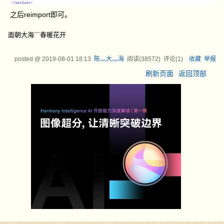
之后reimport即可。
面朝大海```春暖花开
posted @
2019-08-01 18:13
陈灬大灬海
阅读(
38572
) 评论(
1
)
收藏
举报
刷新页面
返回顶部