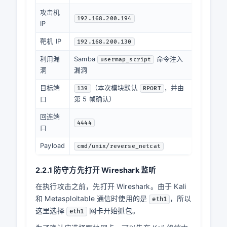
攻击机
192.168.200.194
IP
靶机 IP
192.168.200.130
利用漏
Samba
命令注入
usermap_script
洞
漏洞
目标端
（本次模块默认
，并由
139
RPORT
口
第 5 帧确认）
回连端
4444
口
Payload
cmd/unix/reverse_netcat
2.2.1 防守方先打开 Wireshark 监听
在执行攻击之前，先打开 Wireshark。由于 Kali
和 Metasploitable 通信时使用的是
，所以
eth1
这里选择
网卡开始抓包。
eth1