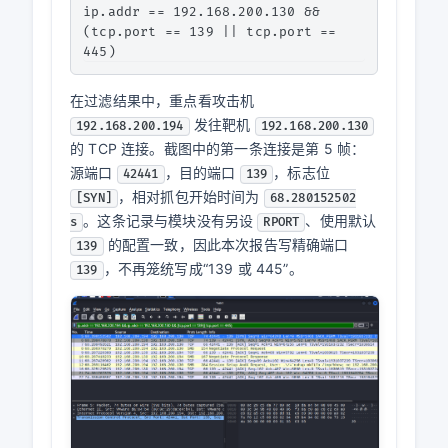
ip.addr == 192.168.200.130 && 
(tcp.port == 139 || tcp.port == 
在过滤结果中，重点看攻击机
发往靶机
192.168.200.194
192.168.200.130
的 TCP 连接。截图中的第一条连接是第 5 帧：
源端口
，目的端口
，标志位
42441
139
，相对抓包开始时间为
[SYN]
68.280152502
。这条记录与模块没有另设
、使用默认
s
RPORT
的配置一致，因此本次报告写精确端口
139
，不再笼统写成“139 或 445”。
139