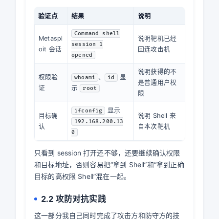
验证点
结果
说明
Command shell
Metaspl
说明靶机已经
session 1
oit 会话
回连攻击机
opened
说明获得的不
权限验
、
显
whoami
id
是普通用户权
证
示
root
限
显示
ifconfig
目标确
说明 Shell 来
192.168.200.13
认
自本次靶机
0
只看到 session 打开还不够，还要继续确认权限
和目标地址，否则容易把“拿到 Shell”和“拿到正确
目标的高权限 Shell”混在一起。
2.2 攻防对抗实践
这一部分我自己同时完成了攻击方和防守方的技