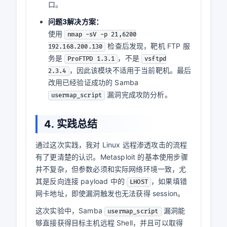
得远程 Shell。
问题2：在 Metasploit 主界面输入
exploit
时提示
。
Unknown command: exploit
这是因为当时还停留在
主界面，没有
msf >
进入具体漏洞模块。
问题2解决方案：
重新执行
use
进入
exploit/multi/samba/usermap_script
模块，提示符变为
msf
exploit(multi/samba/usermap_script) >
后，再设置参数并执行
。
exploit
问题3：尝试使用
模
vsftpd_234_backdoor
块失败。
Metasploit 提示无法连接
后门端
6200/TCP
口。
问题3解决方案：
使用
nmap -sV -p 21,6200