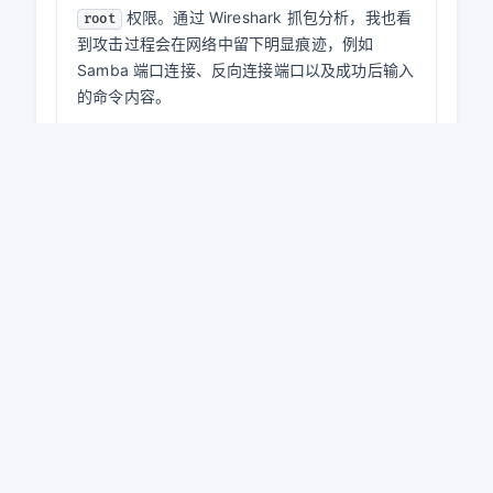
检查后发现，靶机 FTP 服
192.168.200.130
务是
，不是
ProFTPD 1.3.1
vsftpd
，因此该模块不适用于当前靶机。最后
2.3.4
改用已经验证成功的 Samba
漏洞完成攻防分析。
usermap_script
4. 实践总结
通过这次实践，我对 Linux 远程渗透攻击的流程
有了更清楚的认识。Metasploit 的基本使用步骤
并不复杂，但参数必须和实际网络环境一致，尤
其是反向连接 payload 中的
，如果填错
LHOST
网卡地址，即使漏洞触发也无法获得 session。
这次实验中，Samba
漏洞能
usermap_script
够直接获得目标主机远程 Shell，并且可以取得
权限。通过 Wireshark 抓包分析，我也看
root
到攻击过程会在网络中留下明显痕迹，例如
Samba 端口连接、反向连接端口以及成功后输入