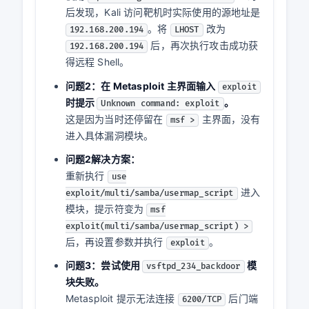
139/445
产生的反向连接；最后结合主机审计确认 Samba
进程是否派生了
、
等异常子进
/bin/sh
nc
程。单独封锁
只能挡住本次 payload，攻
4444
击者仍可换端口。
3. 学习中遇到的问题及解决
问题1：第一次执行 Samba 攻击时没有获得
session。
一开始我把
设置成了
LHOST
，Metasploit 显示
192.168.200.64
Exploit completed, but no session was
。
created
问题1解决方案：
使用
查询
ip route get 192.168.200.130
后发现，Kali 访问靶机时实际使用的源地址是
。将
改为
192.168.200.194
LHOST
后，再次执行攻击成功获
192.168.200.194