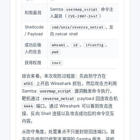
根据 Wireshark 抓包结果，本次攻击信息整理如
下：
分析项目
结果
攻击者 IP
192.168.200.194
目标 IP
192.168.200.130
目标端口
139
回连端口
4444
攻击发起
相对时间
（第 5
68.280152502 s
时间
帧 TCP SYN）
Samba
命令注
usermap_script
利用漏洞
入漏洞（
）
CVE-2007-2447