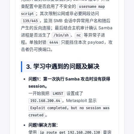
Shellcode
，反
cmd/unix/reverse_netcat
/ Payload
向 netcat shell
成功后输
、
、
、
whoami
id
ifconfig
入的信息
pwd
获得权限
root
综合来看，本次攻防过程是：先由防守方在
上开启 Wireshark 抓包，然后攻击方利用
eth1
Samba
漏洞触发命令执行，
usermap_script
靶机通过
payload 回连攻击机
reverse_netcat
端口。通过 Wireshark 可以看到攻击连
4444
接、反向 Shell 连接以及攻击成功后的命令交互
内容。
从防守角度，处置重点不只是封锁回连端口。首
先应升级到已修复该漏洞的 Samba 版本，并检
查配置中是否启用了不安全的
username map
；其次限制公网或非必要网段访问
script
，监测 SMB 会话中异常用户名和随后