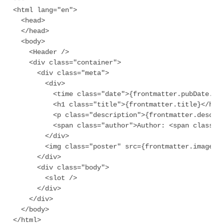
<html lang="en">

  <head>

  </head>

  <body>

    <Header />

    <div class="container">

      <div class="meta">

        <div>    

          <time class="date">{frontmatter.pubDate.sli
          <h1 class="title">{frontmatter.title}</h1>

          <p class="description">{frontmatter.descrip
          <span class="author">Author: <span class="a
        </div>

        <img class="poster" src={frontmatter.image.ur
      </div>  

      <div class="body">

        <slot />

      </div>

    </div>

  </body>
