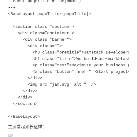
  const pageTitle = 'Bejamas';

---

<BaseLayout pageTitle={pageTitle}>

  <section class="section">

    <div class="container">

      <div class="banner">

        <div class="">

          <h3 class="pretitle">Jamstack Developers fo
          <h1 class="title">We build<br><mark>fast si
          <p class="text">Maximize your business pote
          <a class="button" href="">Start project</a>
        </div>

        <img src="jam.svg" alt="" />

      </div>

    </div>

  </section>

主页看起来长这样：