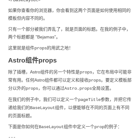
如果你查看你的浏览器，你会看到这两个页面是如何使用相同的
模板但内容不同的。
只有一个部分被我们弄乱了，就是页面的标题。在我的例子中，
两个标题都是 "Bejamas"。
这里就是组件
的用武之地！
props
Astro组件props
除了插槽，Astro组件的另一个特性是
，它在布局中可能非
props
常有用。任何Astro组件都可以定义和接收
。要定义模板部
props
分以外的
，你可以通过
全局设置。
props
Astro.props
在我们的例子中，我们可以定义一个
参数，并把它传
pageTitle
递给我们的
组件，以便能够在不同的页面上有不同
BaseLayout
的页面标题。
下面是你如何在
组件中定义一个
的例子：
BaseLayout
prop
---
