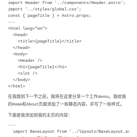
import Header from '../components/Header.astro';

import '../styles/global.css';

const { pageTitle } = Astro.props;

---

<html lang="en">

  <head>

    <title>{pageTitle}</title>

  </head>

  <body>

    <Header />

    <h1>{pageTitle}</h1>

    <slot />

  </body>

在我跳到下一节之前，我将在这里分享一个工作demo。我给我
的
和
页面添加了一些静态内容，并写了一些样式。
Home
About
下面是我添加到我的主页的内容：
---

  import BaseLayout from '../layouts/BaseLayout.astro