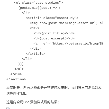
    <ul class="case-studies">

      {posts.map((post) => (

        <li>

          <article class="casestudy">

            <img src={post.mainImage.asset.url} alt="
            <div>

              <h3>{post.title}</h3>

              <p>{post.excerpt}</p>

              <a href={`https://bejamas.io/blog/${pos
            </div>

          </article>

        </li>

      ))}

    </ul>

  </div>

最酷的是，所有这些都是在构建时发生的，我们将只向浏览器发
送静态HTML。
这是向全局CSS添加样式后的结果：