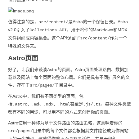
index.html
值得注意的是，
是Astro的一个保留目录。Astro
src/content/
v2.0引入了
，用于将你的Markdown和MDX
Collections API
文件组织成内容集合。这个API保留了
作为一个
src/content/
特殊的文件夹。
Astro页面
好了，让我们来谈谈Astro的页面。Astro页面处理路由、数据加
载以及网站上每个页面的整体布局。它们是具有不同扩展名的文
件，存在于
子目录中。
src/pages/
在Astro中，我们有不同类型的页面，包
括
、
、
、
甚至是
。每种文件类型
.astro
.md
.mdx
.html
.js/.ts
都有不同的用途，可以用不同的方式来创建你的页面。
Astro使用一种称为基于文件路由的路由策略，这意味着你的
目录中的每个文件都会根据其文件路径成为你网站
src/pages/
上的一个端点。这使得你的页面具有灵活性，并易于组织。