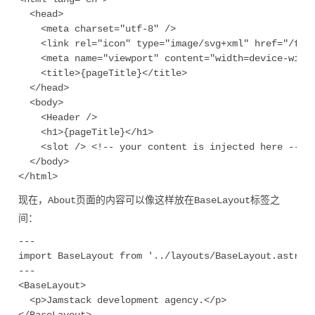
  <head>

    <meta charset="utf-8" />

    <link rel="icon" type="image/svg+xml" href="/favi
    <meta name="viewport" content="width=device-width
    <title>{pageTitle}</title>

  </head>

  <body>

    <Header />

    <h1>{pageTitle}</h1>

    <slot /> <!-- your content is injected here -->

  </body>

现在，
页面的内容可以像这样放在
标签之
About
BaseLayout
间：
---

import BaseLayout from '../layouts/BaseLayout.astro';
---

<BaseLayout>

  <p>Jamstack development agency.</p>
