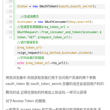
25
26
$token
= 
new
OAuthToken(
$oauth
,
$oauth_secret
);
27
28
//生成消费方
29
$consumer
= 
new
OAuthConsumer(
$key
,
$secret
);
30
//生成签名用链接$req_token_url = 
31
OAuthRequest::from_consumer_and_token($consumer,$
32
token,”GET”,$request_token_url);
//进行链接签名
$req_token_url
-
>sign_request(
$sig_method
,
$consumer
,
$token
);
//打印出我们的链接
echo
$req_token_url
->to_url();
?>
拷到浏览器中,你就获取到我们用于访问用户资源的两个参数
oauth_token 和 oauth_token_secret,豆瓣的话还会返回用户的ID.
腾讯的话,记得在授权的时候加上验证码,一样可以获得
对于Access Token 的期限.
一般而言,access token 的实效一般是用户取消授权才会失效,不