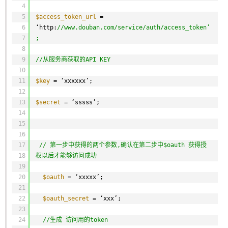
4
5
$access_token_url
= 
6
‘http:
//www.douban.com/service/auth/access_token’
7
;
8
9
//从服务商获取的API KEY
10
11
$key
= ‘xxxxxx’;
12
13
$secret
= ‘sssss’;
14
15
16
17
// 第一步中获得的两个参数,确认在第二步中$oauth 获得授
18
权以后才能够访问成功
19
20
$oauth
= ‘xxxxx’;
21
22
$oauth_secret
= ‘xxx’;
23
24
//生成 访问用的token