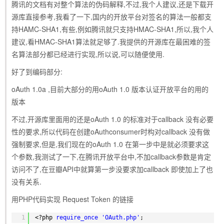
腾讯的文档有对整个算法的伪码解释,不过,我个人建议,还是下载开
源库直接参考,我看了一下,国内的开放平台对签名的算法一般都支
持HAMC-SHA1,有些,例如腾讯就只支持HMAC-SHA1,所以,我个人
建议,看HMAC-SHA1算法就足够了.我提供的开源库在最困难的签
名算法部分都已经进行实现,所以说,可以随便使用.
好了到编码部分:
oAuth 1.0a ,目前大部分的用oAuth 1.0 版本认证开放平台的用的
版本
不过,开源库里面用的还是oAuth 1.0 的标准对于callback 没有必要
性的要求,所以代码在创建oAuthconsumer时构对callback 没有做
强制要求,但是,我们现在的oAuth 1.0 在第一步中是就必须要求这
个参数,我测试了一下,在腾讯开放平台中,不加callback参数是肯定
访问不了,在豆瓣API中就算第一步没要求加callback 即使加上了也
没有关系.
用PHP代码实现 Request Token 的链接
1
<?php 
require_once
'OAuth.php'
;