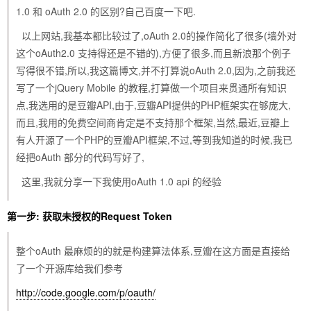
1.0 和 oAuth 2.0 的区别?自己百度一下吧.
以上网站,我基本都比较过了,oAuth 2.0的操作简化了很多(墙外对
这个oAuth2.0 支持得还是不错的),方便了很多,而且新浪那个例子
写得很不错,所以,我这篇博文,并不打算说oAuth 2.0,因为,之前我还
写了一个jQuery Mobile 的教程,打算做一个项目来贯通所有知识
点,我选用的是豆瓣API,由于,豆瓣API提供的PHP框架实在够庞大,
而且,我用的免费空间商肯定是不支持那个框架,当然,最近,豆瓣上
有人开源了一个PHP的豆瓣API框架,不过,等到我知道的时候,我已
经把oAuth 部分的代码写好了,
这里,我就分享一下我使用oAuth 1.0 api 的经验
第一步: 获取未授权的Request Token
整个oAuth 最麻烦的的就是构建算法体系,豆瓣在这方面是直接给
了一个开源库给我们参考
http://code.google.com/p/oauth/