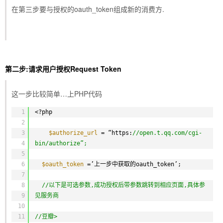
在第三步要与授权的oauth_token组成新的消费方.
第二步:请求用户授权Request Token
这一步比较简单…上PHP代码
1
<?php
2
3
$authorize_url
= “https:
//open.t.qq.com/cgi-
4
bin/authorize”;
5
6
$oauth_token
=’上一步中获取的oauth_token’;
7
8
//以下是可选参数,成功授权后带参数跳转到相应页面,具体参
9
见服务商
10
11
//豆瓣>