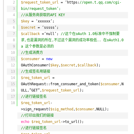
2
$request_token_url
= ‘https:
//open.t.qq.com/cgi-
3
bin/request_token’;
4
//从服务商获取的API KEY
5
$key
= ‘xxxxxx’;
6
$secret
= ‘sssss’;
7
$callback
=’null’; 
//这个在oAuth 1.0标准中不强制要
8
求,也是漏洞的所在,不过这个漏洞的成功率极低.. 在oAuth1.0 
9
a 这个参数是必须的
10
//生成消费方
11
$consumer
= 
new
12
OAuthConsumer(
$key
,
$secret
,
$callback
);
13
//生成签名用链接
14
$req_token_url
= 
15
OAuthRequest::from_consumer_and_token(
$consumer
,N
16
ULL,”GET”,
$request_token_url
);
17
//进行链接签名
18
$req_token_url
-
>sign_request(
$sig_method
,
$consumer
,NULL);
//打印出我们的链接
echo
$req_token_url
->to_url();
//进行链接签名