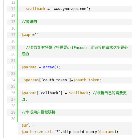
12
13
$callback
= ‘www.yourapp.com’;
14
15
//腾讯的
16
17
$wap
=’’ 
18
19
//参数如有特殊字符需要urlEncode ,带链接的请求这步是必
20
须的
21
22
$params
= 
array
();
23
24
$params
[‘oauth_token’]=
$oauth_token
; 
25
26
$params
[‘callback’] = 
$callback
; 
//根据自己的需要更
27
改.
28
29
//生成用户授权链接
30
$url
= 
$authorize_url
.’?”.http_build_query(
$params
);