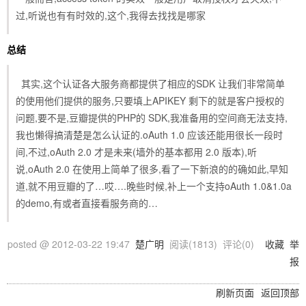
过,听说也有有时效的,这个,我得去找找是哪家
总结
其实,这个认证各大服务商都提供了相应的SDK 让我们非常简单
的使用他们提供的服务,只要填上APIKEY 剩下的就是客户授权的
问题,要不是,豆瓣提供的PHP的 SDK,我准备用的空间商无法支持,
我也懒得搞清楚是怎么认证的.oAuth 1.0 应该还能用很长一段时
间,不过,oAuth 2.0 才是未来(墙外的基本都用 2.0 版本),听
说,oAuth 2.0 在使用上简单了很多,看了一下新浪的的确如此,早知
道,就不用豆瓣的了…哎….晚些时候,补上一个支持oAuth 1.0&1.0a
的demo,有或者直接看服务商的…
posted @
2012-03-22 19:47
楚广明
阅读(
1813
) 评论(
0
)
收藏
举
报
刷新页面
返回顶部