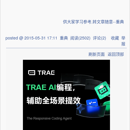
供大家学习参考,转文章随意--重典
posted @
2015-05-31 17:11
重典
阅读(
2502
) 评论(
2
)
收藏
举
报
刷新页面
返回顶部