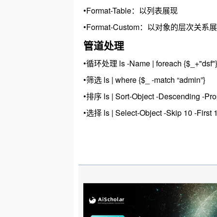
•Format-Table：以列表展现
•Format-Custom：以对象的层次关系
管道处理
•循环处理 ls -Name | foreach {$_+"dsf"
•筛选 ls | where {$_ -match “admin”}
•排序 ls | Sort-Object -Descending -Pro
•选择 ls | Select-Object -Skip 10 -First 