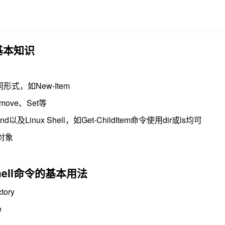
些基本知识
式，如New-Item
ove、Set等
及Linux Shell，如Get-ChildItem命令使用dir或ls均可
R对象
hell命令的基本用法
tory
e