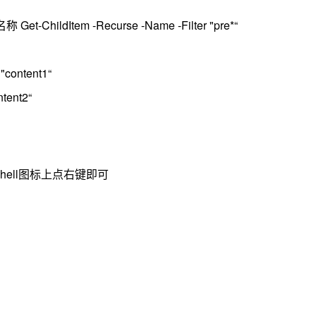
ldItem -Recurse -Name -Filter "pre*“
content1“
tent2“
hell图标上点右键即可