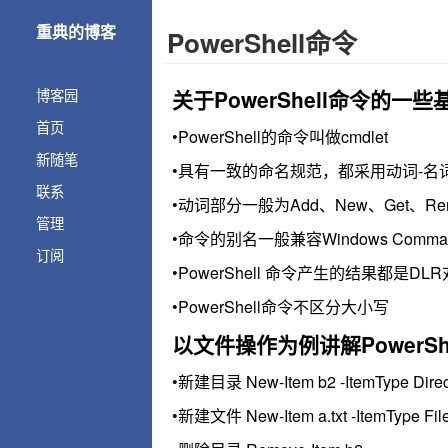
重典的博客
PowerShell命令
博客园
关于PowerShell命令的一
首页
•PowerShell的命令叫做cmdlet
新随笔
•具有一致的命名规范，都采用动词-名词形
联系
•动词部分一般为Add、New、Get、Rem
管理
•命令的别名一般兼容Windows Command以
订阅
•PowerShell 命令产生的结果都是DL
•PowerShell命令不区分大小写
以文件操作为例讲解PowerS
•新建目录 New-Item b2 -ItemType Direc
•新建文件 New-Item a.txt -ItemType Fil