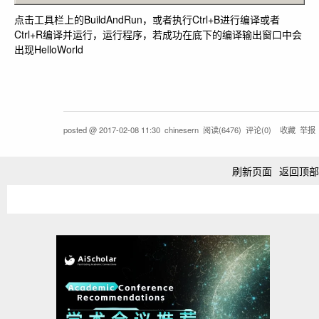
点击工具栏上的BuildAndRun，或者执行Ctrl+B进行编译或者
Ctrl+R编译并运行，运行程序，若成功在底下的编译输出窗口中会
出现HelloWorld
posted @
2017-02-08 11:30
chinesern
阅读(
6476
) 评论(
0
)
收藏
举报
刷新页面
返回顶部