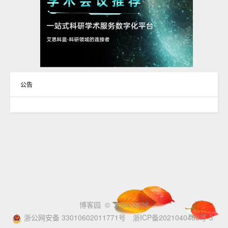
公告
博客园
© 2004-2026
浙公网安备 33010602011771号
浙ICP备2021040463号-3