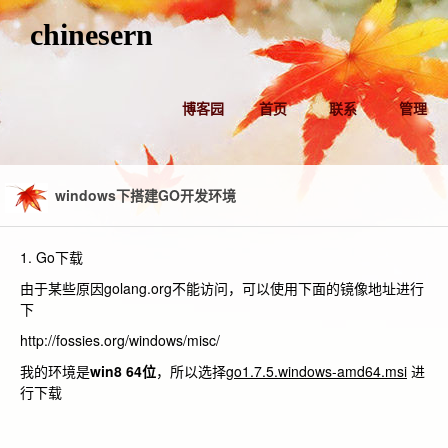
chinesern
博客园
首页
联系
管理
windows下搭建GO开发环境
1. Go下载
由于某些原因golang.org不能访问，可以使用下面的镜像地址进行
下
http://fossies.org/windows/misc/
我的环境是
win8 64
位
，所以选择
go1.7.5.windows-amd64.msi
进
行下载