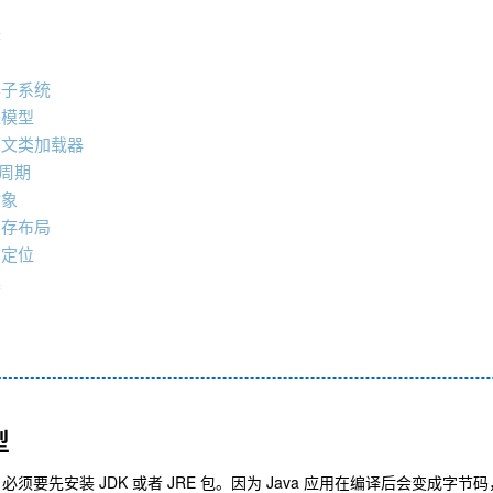
译
器子系统
派模型
下文类加载器
周期
对象
内存布局
问定位
集
型
，必须要先安装 JDK 或者 JRE 包。因为 Java 应用在编译后会变成字节码