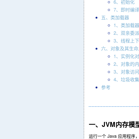
6、初始化
7、即时编
五、类加载器
1、类加载
2、双亲委
3、线程上
六、对象及其生命
1、实例化
2、对象的
3、对象访
4、垃圾收
参考
一、JVM内存模
运行一个 Java 应用程序