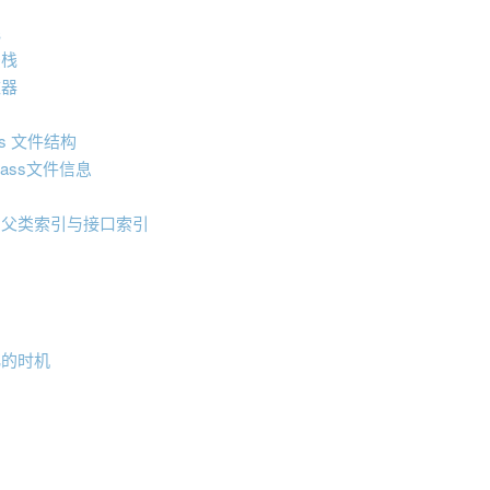
栈
法栈
数器
s 文件结构
lass文件信息
、父类索引与接口索引
化的时机