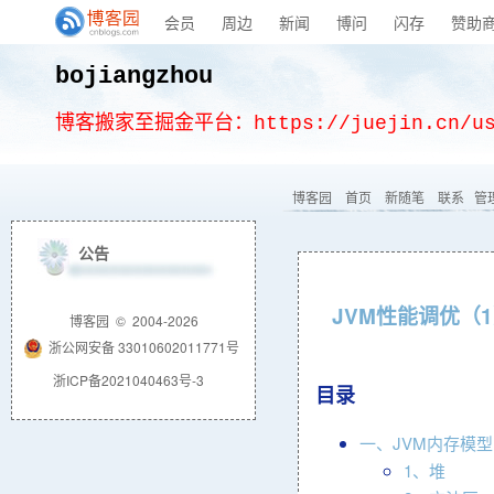
会员
周边
新闻
博问
闪存
赞助
bojiangzhou
博客搬家至掘金平台：
https://juejin.cn/u
博客园
首页
新随笔
联系
管
公告
JVM性能调优（
博客园
© 2004-2026
浙公网安备 33010602011771号
浙ICP备2021040463号-3
目录
一、JVM内存模型
1、堆