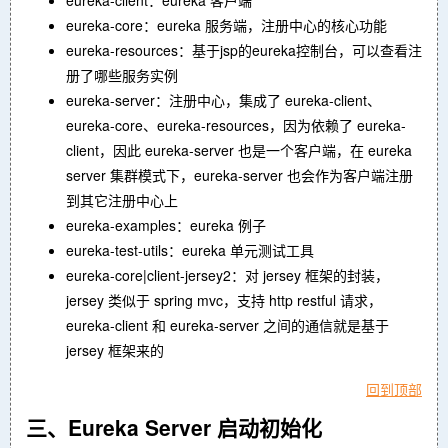
eureka-core：eureka 服务端，注册中心的核心功能
eureka-resources：基于jsp的eureka控制台，可以查看注
册了哪些服务实例
eureka-server：注册中心，集成了 eureka-client、
eureka-core、eureka-resources，因为依赖了 eureka-
client，因此 eureka-server 也是一个客户端，在 eureka
server 集群模式下，eureka-server 也会作为客户端注册
到其它注册中心上
eureka-examples：eureka 例子
eureka-test-utils：eureka 单元测试工具
eureka-core|client-jersey2：对 jersey 框架的封装，
jersey 类似于 spring mvc，支持 http restful 请求，
eureka-client 和 eureka-server 之间的通信就是基于
jersey 框架来的
回到顶部
三、Eureka Server 启动初始化