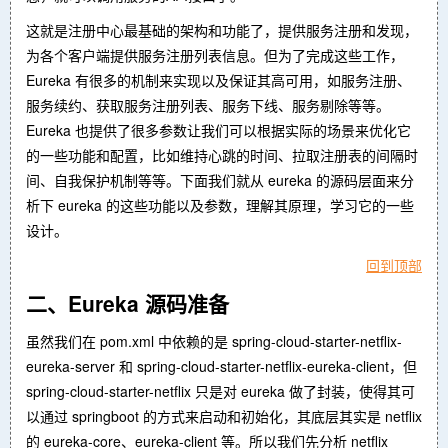
这就是注册中心最基础的架构和功能了，提供服务注册和发现，
为各个客户端提供服务注册列表信息。但为了完成这些工作，
Eureka 有很多的机制来实现以及保证其高可用，如服务注册、
服务续约、获取服务注册列表、服务下线、服务剔除等等。
Eureka 也提供了很多参数让我们可以根据实际的场景来优化它
的一些功能和配置，比如维持心跳的时间、拉取注册表的间隔时
间、自我保护机制等等。下面我们就从 eureka 的源码层面来分
析下 eureka 的这些功能以及参数，理解其原理，学习它的一些
设计。
回到顶部
二、Eureka 源码准备
虽然我们在 pom.xml 中依赖的是 spring-cloud-starter-netflix-
eureka-server 和 spring-cloud-starter-netflix-eureka-client，但
spring-cloud-starter-netflix 只是对 eureka 做了封装，使得其可
以通过 springboot 的方式来启动和初始化，其底层其实是 netflix
的 eureka-core、eureka-client 等。所以我们先分析 netflix