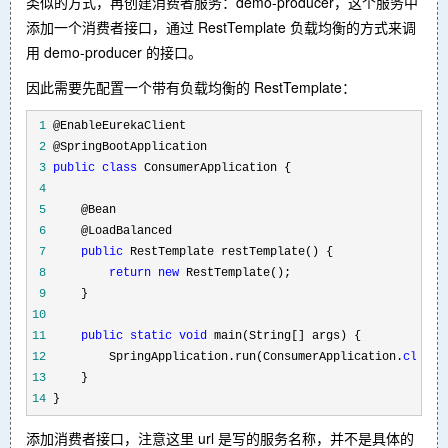
类似的方式，再创建消费者服务：demo-producer，这个服务中
添加一个消费者接口，通过 RestTemplate 负载均衡的方式来调
用 demo-producer 的接口。
因此需要先配置一个带有负载均衡的 RestTemplate：
 1
 2
 3
public
class
 4
 5
 6
 7
public
 8
return
new
 9
10
11
public
static
void
12
         SpringApplication.run(ConsumerApplication.
class
13
14
 }
添加消费者接口，注意这里 url 是写的服务名称，并不是具体的