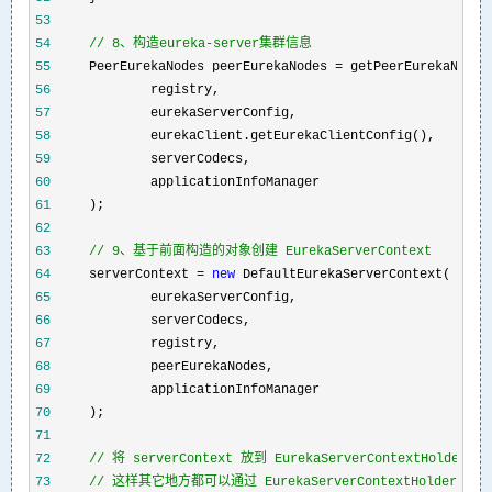
53
54
//
 8、构造eureka-server集群信息
55
     PeerEurekaNodes peerEurekaNodes =
56
57
58
59
60
61
62
63
//
 9、基于前面构造的对象创建 EurekaServerContext
64
     serverContext = 
new
65
66
67
68
69
70
71
72
//
73
//
 这样其它地方都可以通过 EurekaServerContextHolder 拿到 E