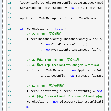
10
11
     ServerCodecs serverCodecs = 
new
12
13
     ApplicationInfoManager applicationInfoManager = 
null
14
15
if
 (eurekaClient == 
null
16
//
 2、eureka 实例配置
17
         EurekaInstanceConfig instanceConfig =
18
                 ? 
new
19
                 : 
new
20
21
//
22
//
 4、构造 ApplicationInfoManager 应用管理器
23
         applicationInfoManager = 
new
24
                 instanceConfig, 
new
25
26
//
 5、eureka 客户端配置
27
         EurekaClientConfig eurekaClientConfig = 
new
28
//
 6、构造 EurekaClient，DiscoveryClient 封装
29
         eurekaClient = 
new
30
     } 
else