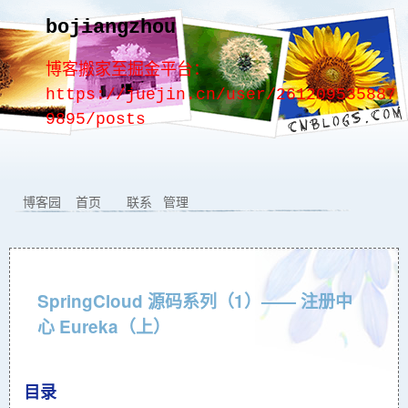
bojiangzhou
博客搬家至掘金平台：
https://juejin.cn/user/261209535887
9895/posts
博客园
首页
联系
管理
SpringCloud 源码系列（1）—— 注册中
心 Eureka（上）
目录