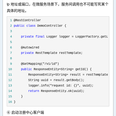
ip 地址或端口，在微服务场景下，服务间调用也不可能写死某个
具体的地址。
 1
 2
public
class
 3
 4
private
final
 Logger logger =
 5
 6
 7
private
 8
 9
     @GetMapping("/v1/id"
10
public
 ResponseEntity<String>
11
         ResponseEntity<String> result = restTemplate.get
12
         String uuid =
13
         logger.info("request id: {}"
14
return
15
16
 }
⑥ 启动注册中心客户端