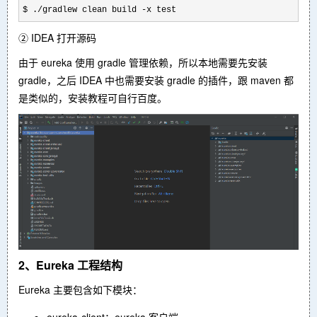
$ ./gradlew clean build -x test
② IDEA 打开源码
由于 eureka 使用 gradle 管理依赖，所以本地需要先安装
gradle，之后 IDEA 中也需要安装 gradle 的插件，跟 maven 都
是类似的，安装教程可自行百度。
2、Eureka 工程结构
Eureka 主要包含如下模块：
eureka-client：eureka 客户端