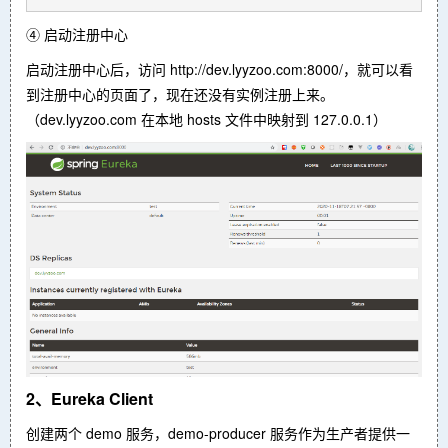
④ 启动注册中心
启动注册中心后，访问 http://dev.lyyzoo.com:8000/，就可以看
到注册中心的页面了，现在还没有实例注册上来。
（dev.lyyzoo.com 在本地 hosts 文件中映射到 127.0.0.1）
2、Eureka Client
创建两个 demo 服务，demo-producer 服务作为生产者提供一