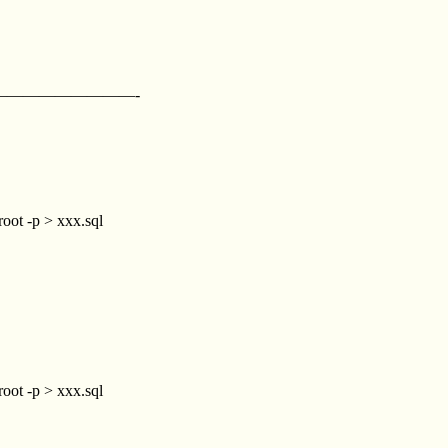
—————————-
oot -p > xxx.sql
oot -p > xxx.sql