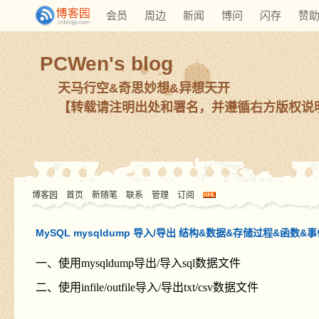
会员
周边
新闻
博问
闪存
赞
PCWen's blog
天马行空&奇思妙想&异想天开
【转载请注明出处和署名，并遵循右方版权说
博客园
首页
新随笔
联系
管理
订阅
MySQL mysqldump 导入/导出 结构&数据&存储过程&函数&
一、使用mysqldump导出/导入sql数据文件
二、使用infile/outfile导入/导出txt/csv数据文件