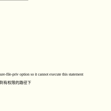
e-file-priv option so it cannot execute this statement
iv设置到有权限的路径下