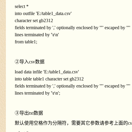
select *
into outfile 'E:/table1_data.csv'
character set gb2312
fields terminated by ',' optionally enclosed by '"' escaped by '"'
lines terminated by '\r\n'
from table1;
②导入csv数据
load data infile 'E:/table1_data.csv'
into table table1 character set gb2312
fields terminated by ',' optionally enclosed by '"' escaped by '"'
lines terminated by '\r\n';
③导出txt数据
默认使用空格作为分隔符，需要其它参数请参考上面的cs