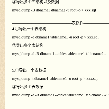
②导出多个库结构以及数据
mysqldump -B dbname1 dbname2 -u root -p > xxx.sql
———————————————-表操作——————
4.①导出一个表结构
mysqldump -d dbname1 tablename1 -u root -p > xxx.sql
②导出多个表结构
mysqldump -d -B dbname1 --tables tablename1 tablename2 -u r
5.①导出一个表数据
mysqldump -t dbname1 tablename1 -u root -p > xxx.sql
②导出多个表数据
mysqldump -d -B dbname1 --tables tablename1 tablename2 -u r