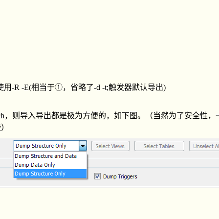
R -E(相当于①，省略了-d -t;触发器默认导出)
kbench，则导入导出都是极为方便的，如下图。（当然为了安全性
些）
————————