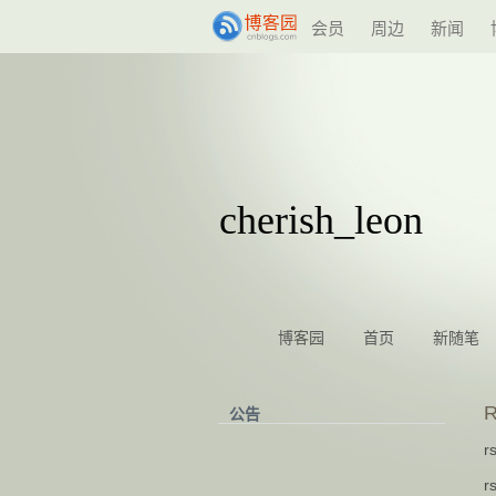
会员
周边
新闻
1
2
3
4
5
6
cherish_leon
博客园
首页
新随笔
公告
r
r