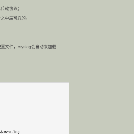
志消息传输协议；
者之中最可靠的。
置文件，rsyslog会自动来加载
%$DAY%
.log
