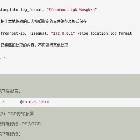
$template log_format, 
"
%fromhost-ip% %msg%\n
"
#把非本地传输的日志按照指定的文件路径及格式保存

:fromhost
-ip, !isequal, 
"
172.0.0.1
"
 -?
log_location;log_format

#已经匹配处理的内容，不再进行其他处理

& ~

客户端配置：
*.*       @
10.0
.
0.1
:
514
（2）TCP传输配置
服务端修改UDP为TCP
客户端修改：