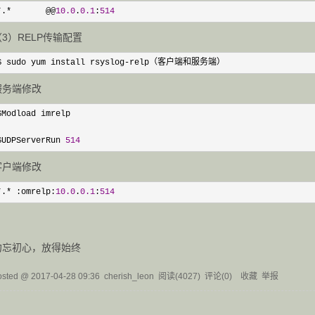
*.*       @@
10.0
.
0.1
:
514
（3）RELP传输配置
$ sudo yum install rsyslog-relp（客户端和服务端）
服务端修改
$Modload imrelp

$UDPServerRun 
514
客户端修改
*.* :omrelp:
10.0
.
0.1
:
514
勿忘初心，放得始终
osted @
2017-04-28 09:36
cherish_leon
阅读(
4027
) 评论(
0
)
收藏
举报