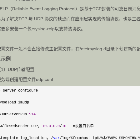
ELP（Reliable Event Logging Protocol）是基于TCP封装的可靠日
是为了解决TCP 与 UDP 协议的缺点而在应用层实现的传输协议，也是三
要多安装一个包rsyslog-relp以支持该协议。
配置文件一般不会直接修改主配置文件，在/etc/rsyslog.d目录下创建新的配
4.示例
（1）UDP传输配置
务端创建配置文件udp.conf
# server configure

$Modload imudp

$UDPServerRun 
514
$AllowedSender UDP, 
10.0
.
0.0
/
16
   #设置白名单

$template log_location, 
/
var
/log/%fromhost-ip%/%$YEAR%-%$MONTH%-