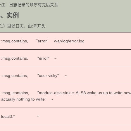
备注：日志记录的顺序有先后关系
2、实例
（1）过滤日志，由:号开头
:msg,contains, "error" /var/log/error.log
:msg,contains, "error" ~
:msg,contains, "user vicky" ~
:msg, contains, "module-alsa-sink.c: ALSA woke us up to write new d
actually nothing to write" ~
local3.* ~