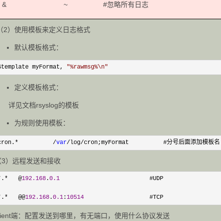
& ~ #忽略所有日志
（2）使用模板来定义日志格式
默认模板格式：
$template myFormat, 
"
%rawmsg%\n
"
定义模板格式：
详见文档rsyslog的模板
为规则使用模板：
cron.*          /
var
/log/cron;myFormat          #分号后面添加模板名
（3）远程发送和接收
*.*   @
192.168
.
0.1
                          #UDP

*.*   @@
192.168
.
0.1
:
10514
                   #TCP
client端：配置发送到哪里，有无端口，使用什么协议发送