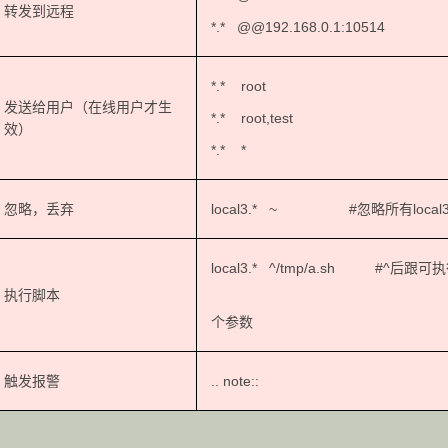
转发到远程
*.* @@192.168.0.1:10514
*.* root
发送给用户（在线用户才生
*.* root,test 
效）
*.* * #*表
忽略，丢弃
local3.* ~ #忽略所有lo
local3.* ^/tmp/a.sh #^
执行脚本
#日志内容可
个参数
触发报警
.. note::