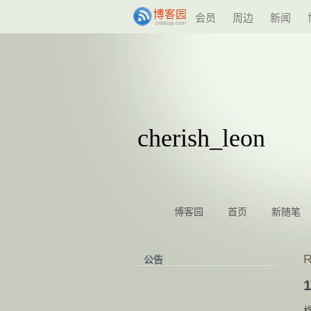
会员
周边
新闻
1
2
3
4
5
6
cherish_leon
博客园
首页
新随笔
公告