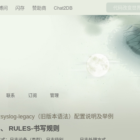
博问
闪存
赞助商
Chat2DB
联系
订阅
管理
Rsyslog-legacy（旧版本语法）配置说明及举例
1、 RULES-书写规则
格式：日志设备（类型）.日志级别 日志处理方式