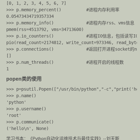
[0, 1, 2, 3, 4, 5, 6, 7]

>>> p.memory_percent()			#进程内存利用率

0.05473434719357334

>>> p.memory_info()				#进程内存rss、vms信息

pmem(rss=4513792, vms=34713600)

>>> p.io_counters()				#进程IO信息，包括读写IO数及字节数

pio(read_count=2174812, write_count=973346, read_bytes
>>> p.connections()				#返回打开进程socket的namedutples列表，包括fs、family、laddr等信息

[]

>>> p.num_threads()				#进程开启的线程数

popen类的使用
>>> p=psutil.Popen(["/usr/bin/python","-c","print('hel
>>> p.name()

'python'

>>> p.username()

'root'

>>> p.communicate()

学习书本：《Python自动化运维技术与最佳实践》--刘天斯