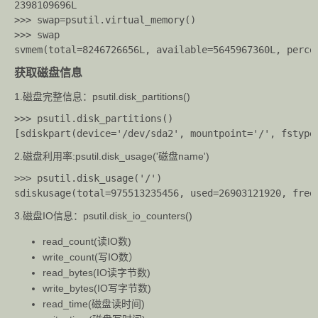
2398109696L

>>> swap=psutil.virtual_memory()

>>> swap

获取磁盘信息
1.磁盘完整信息：psutil.disk_partitions()
>>> psutil.disk_partitions()

2.磁盘利用率:psutil.disk_usage('磁盘name')
>>> psutil.disk_usage('/')

3.磁盘IO信息：psutil.disk_io_counters()
read_count(读IO数)
write_count(写IO数）
read_bytes(IO读字节数)
write_bytes(IO写字节数)
read_time(磁盘读时间)