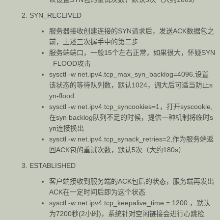
SYN_RECEIVED
服务器接收创建连接的SYN请求后，发送ACK数据包之
前，上述三次握手中的第二步
服务端端口，一般15个左右正常，如果很大，怀疑SYN
_FLOOD攻击
sysctl -w net.ipv4.tcp_max_syn_backlog=4096
,设置
该状态的等待队列数，默认1024，调大后可适当防止s
yn-flood.
sysctl -w net.ipv4.tcp_syncookies=1
，打开
syscookie
,
在
syn backlog
队列不足的时候，提供一种机制将临时s
yn连接换出
sysctl -w net.ipv4.tcp_synack_retries=2
,作为服务端返
回ACK包的重试次数，默认5次（大约180s）
ESTABLISHED
客户端接收到服务端的ACK包后的状态，服务端再发出
ACK在一定时间后即为这个状态
sysctl -w net.ipv4.tcp_keepalive_time = 1200
，默认
为7200秒(2小时)，系统针对空闲链接会进行心跳检