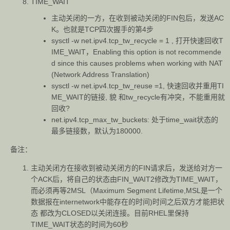
TIME_WAIT
主动关闭的一方，在收到被动关闭的FIN包后，发送AC
K。也就是TCP四次握手的第4步
sysctl -w net.ipv4.tcp_tw_recycle = 1
, 打开快速回收T
IME_WAIT，Enabling this option is not recommende
d since this causes problems when working with NAT
(Network Address Translation)
sysctl -w net.ipv4.tcp_tw_reuse =1
, 快速回收并重用TI
ME_WAIT的链接, 貌 和tw_recycle有冲突，不能重用就
回收?
net.ipv4.tcp_max_tw_buckets
: 处于time_wait状态的
最多链接数，默认为180000.
备注：
主动关闭方在接收到被动关闭方的FIN请求后，发送给对方一
个ACK后，将自己的状态由FIN_WAIT2修改为TIME_WAIT，
而必须再等2MSL（Maximum Segment Lifetime,MSL是一个
数据报在internetwork中能存在的时间)时间之后双方才能把状
态 都改为CLOSED以关闭连接。目前RHEL里保持
TIME_WAIT状态的时间为60秒