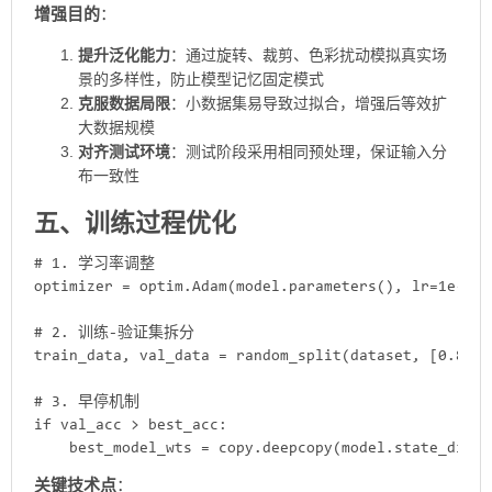
​增强目的​
​：
​提升泛化能力​
​：通过旋转、裁剪、色彩扰动模拟真实场
景的多样性，防止模型记忆固定模式
​克服数据局限​
​：小数据集易导致过拟合，增强后等效扩
大数据规模
​对齐测试环境​
​：测试阶段采用相同预处理，保证输入分
布一致性
五、训练过程优化
# 1. 学习率调整

optimizer = optim.Adam(model.parameters(), lr=1e-4
# 2. 训练-验证集拆分

train_data, val_data = random_split(dataset, [0.8, 0.
# 3. 早停机制

if val_acc > best_acc:

    best_model_wts = copy.deepcopy(model.state_dict(
​关键技术点​
​：