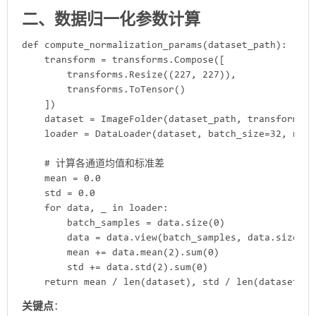
二、数据归一化参数计算
def compute_normalization_params(dataset_path):

    transform = transforms.Compose([

        transforms.Resize((227, 227)),

        transforms.ToTensor()

    ])

    dataset = ImageFolder(dataset_path, transform=tr
    loader = DataLoader(dataset, batch_size=32, num_
    # 计算各通道均值和标准差

    mean = 0.0

    std = 0.0

    for data, _ in loader:

        batch_samples = data.size(0)

        data = data.view(batch_samples, data.size(1),
        mean += data.mean(2).sum(0)

        std += data.std(2).sum(0)

    return mean / len(dataset), std / len(dataset)
​关键点​
​：