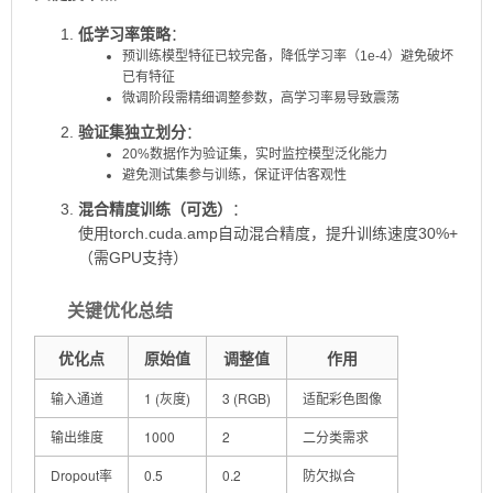
​低学习率策略​
​：
预训练模型特征已较完备，降低学习率（1e-4）避免破坏
已有特征
微调阶段需精细调整参数，高学习率易导致震荡
​验证集独立划分​
​：
20%数据作为验证集，实时监控模型泛化能力
避免测试集参与训练，保证评估客观性
​混合精度训练（可选）​
​：
使用
torch.cuda.amp
自动混合精度，提升训练速度30%+
（需GPU支持）
关键优化总结
优化点
原始值
调整值
作用
输入通道
1 (灰度)
3 (RGB)
适配彩色图像
输出维度
1000
2
二分类需求
Dropout率
0.5
0.2
防欠拟合