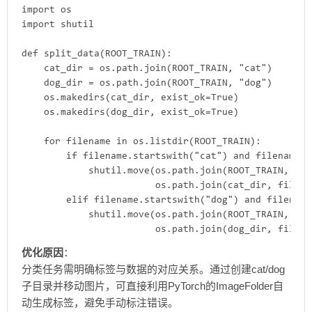
import os

import shutil

def split_data(ROOT_TRAIN):

    cat_dir = os.path.join(ROOT_TRAIN, "cat")

    dog_dir = os.path.join(ROOT_TRAIN, "dog")

    os.makedirs(cat_dir, exist_ok=True)

    os.makedirs(dog_dir, exist_ok=True)

    for filename in os.listdir(ROOT_TRAIN):

        if filename.startswith("cat") and filename.e
            shutil.move(os.path.join(ROOT_TRAIN, fil
                        os.path.join(cat_dir, filenam
        elif filename.startswith("dog") and filename
            shutil.move(os.path.join(ROOT_TRAIN, fil
                        os.path.join(dog_dir, filena
​优化原因​
​：
分类任务需明确标签与数据的对应关系。通过创建
cat/dog
子目录并移动图片，可直接利用PyTorch的
ImageFolder
自
动生成标签，避免手动标注错误。