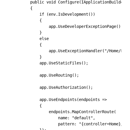
        public void Configure(IApplicationBuilder a
        {

            if (env.IsDevelopment())

            {

                app.UseDeveloperExceptionPage();

            }

            else

            {

                app.UseExceptionHandler("/Home/Erro
            }

            app.UseStaticFiles();

            app.UseRouting();

            app.UseAuthorization();

            app.UseEndpoints(endpoints =>

            {

                endpoints.MapControllerRoute(

                    name: "default",

                    pattern: "{controller=Home}/{ac