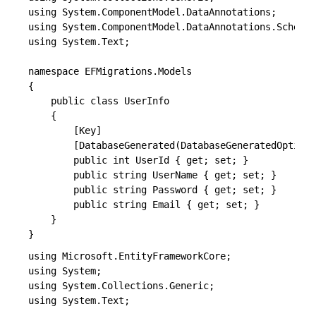
using System.ComponentModel.DataAnnotations;

using System.ComponentModel.DataAnnotations.Schema;

using System.Text;

namespace EFMigrations.Models

{

    public class UserInfo

    {

        [Key]

        [DatabaseGenerated(DatabaseGeneratedOption.
        public int UserId { get; set; }

        public string UserName { get; set; }

        public string Password { get; set; }

        public string Email { get; set; }

    }

using Microsoft.EntityFrameworkCore;

using System;

using System.Collections.Generic;

using System.Text;
