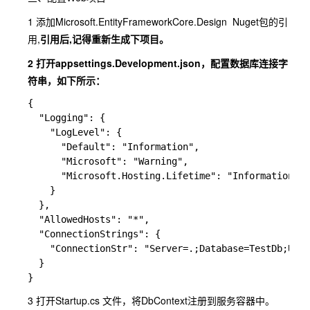
1 添加Microsoft.EntityFrameworkCore.Design Nuget包的引
用,
引用后,记得重新生成下项目。
2 打开appsettings.Development.json，配置数据库连接字
符串，如下所示：
{

  "Logging": {

    "LogLevel": {

      "Default": "Information",

      "Microsoft": "Warning",

      "Microsoft.Hosting.Lifetime": "Information"

    }

  },

  "AllowedHosts": "*",

  "ConnectionStrings": {

    "ConnectionStr": "Server=.;Database=TestDb;User
  }

3 打开Startup.cs 文件，将DbContext注册到服务容器中。