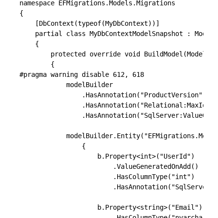
namespace EFMigrations.Models.Migrations

{

    [DbContext(typeof(MyDbContext))]

    partial class MyDbContextModelSnapshot : ModelS
    {

        protected override void BuildModel(ModelBui
        {

#pragma warning disable 612, 618

            modelBuilder

                .HasAnnotation("ProductVersion", "3
                .HasAnnotation("Relational:MaxIdent
                .HasAnnotation("SqlServer:ValueGene
            modelBuilder.Entity("EFMigrations.Model
                {

                    b.Property<int>("UserId")

                        .ValueGeneratedOnAdd()

                        .HasColumnType("int")

                        .HasAnnotation("SqlServer:V
                    b.Property<string>("Email")

                        .HasColumnType("nvarchar(ma