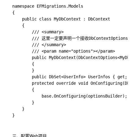
namespace EFMigrations.Models

{

    public class MyDbContext : DbContext

    {

        /// <summary>

        /// 这里一定要声明一个接收DbContextOptio
        /// </summary>

        /// <param name="options"></param>

        public MyDbContext(DbContextOptions<MyDbCon
        {

        }

        public DbSet<UserInfo> UserInfos { get; set
        protected override void OnConfiguring(DbCon
        {

            base.OnConfiguring(optionsBuilder);

        }

    }

三、配置Web项目