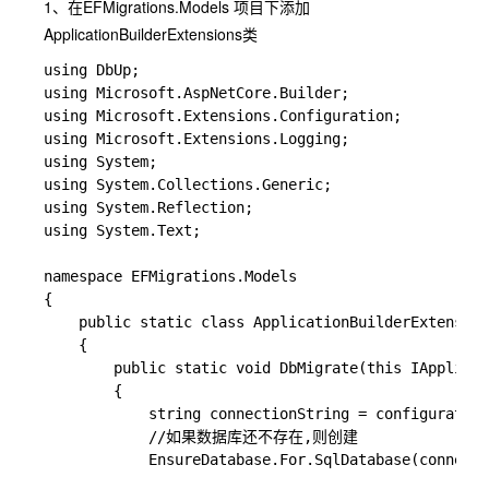
1、在EFMigrations.Models 项目下添加
ApplicationBuilderExtensions类
using DbUp;

using Microsoft.AspNetCore.Builder;

using Microsoft.Extensions.Configuration;

using Microsoft.Extensions.Logging;

using System;

using System.Collections.Generic;

using System.Reflection;

using System.Text;

namespace EFMigrations.Models

{

    public static class ApplicationBuilderExtension
    {

        public static void DbMigrate(this IApplicat
        {

            string connectionString = configuration
            //如果数据库还不存在,则创建

            EnsureDatabase.For.SqlDatabase(connecti