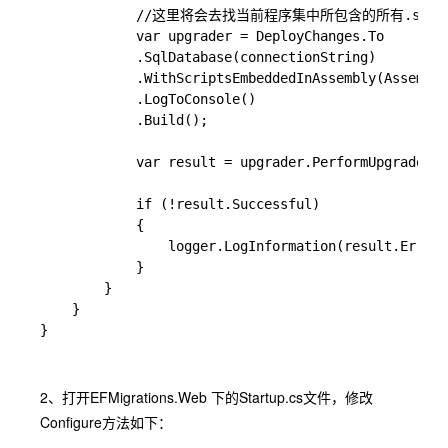
            //这里将会去找当前程序集中所包含的所有.sq
            var upgrader = DeployChanges.To

            .SqlDatabase(connectionString)

            .WithScriptsEmbeddedInAssembly(Assembly
            .LogToConsole()

            .Build();

            var result = upgrader.PerformUpgrade();

            if (!result.Successful)

            {

                logger.LogInformation(result.Er
            }

        }

    }

2、打开EFMigrations.Web 下的Startup.cs文件，修改
Configure方法如下：