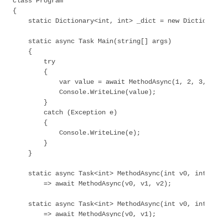
class Program

{

    static Dictionary<int, int> _dict = new Dictionar
    static async Task Main(string[] args)

    {

        try

        {

            var value = await MethodAsync(1, 2, 3, 4)
            Console.WriteLine(value);

        }

        catch (Exception e)

        {

            Console.WriteLine(e);

        }

    }

    static async Task<int> MethodAsync(int v0, int v1
        => await MethodAsync(v0, v1, v2);

    static async Task<int> MethodAsync(int v0, int v1
        => await MethodAsync(v0, v1);
