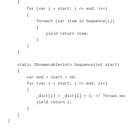
    {

        for (var i = start; i <= end; i++)

        {

            foreach (var item in Sequence(i))

            {

                yield return item;

            }

        }

    }

    static IEnumerable<int> Sequence(int start)

    {

        var end = start + 10;

        for (var i = start; i <= end; i++)

        {

            _dict[i] = _dict[i] + 1; // Throws except
            yield return i;

        }

    }

}
