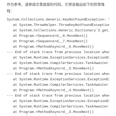
作为参考，请参阅文章底部的代码，它将会输出如下的异常堆
栈：
System.Collections.Generic.KeyNotFoundException: The 
   at System.ThrowHelper.ThrowKeyNotFoundException()

   at System.Collections.Generic.Dictionary`2.get_Ite
   at Program.<Sequence>d__8.MoveNext()

   at Program.<Sequence>d__7.MoveNext()

   at Program.<MethodAsync>d__6.MoveNext()

--- End of stack trace from previous location where e
   at System.Runtime.ExceptionServices.ExceptionDispa
   at System.Runtime.CompilerServices.TaskAwaiter.Han
   at Program.<MethodAsync>d__5.MoveNext()

--- End of stack trace from previous location where e
   at System.Runtime.ExceptionServices.ExceptionDispa
   at System.Runtime.CompilerServices.TaskAwaiter.Han
   at Program.<MethodAsync>d__4.MoveNext()

--- End of stack trace from previous location where e
   at System.Runtime.ExceptionServices.ExceptionDispa
   at System.Runtime.CompilerServices.TaskAwaiter.Han
   at Program.<MethodAsync>d__3.MoveNext()
