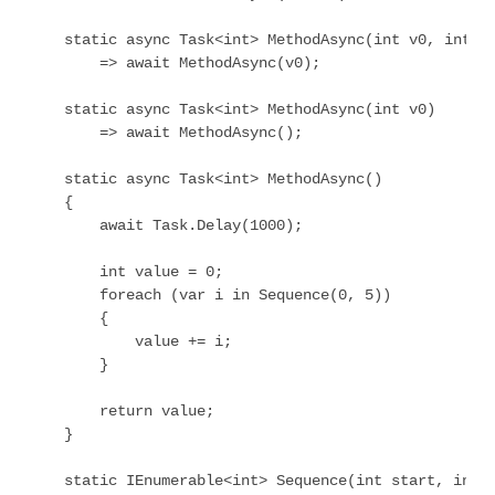
    static async Task<int> MethodAsync(int v0, int v1
        => await MethodAsync(v0);

    static async Task<int> MethodAsync(int v0)

        => await MethodAsync();

    static async Task<int> MethodAsync()

    {

        await Task.Delay(1000);

        int value = 0;

        foreach (var i in Sequence(0, 5))

        {

            value += i;

        }

        return value;

    }

    static IEnumerable<int> Sequence(int start, int e