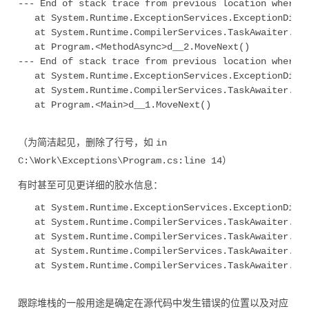
--- End of stack trace from previous location where e
   at System.Runtime.ExceptionServices.ExceptionDispa
   at System.Runtime.CompilerServices.TaskAwaiter.Han
   at Program.<MethodAsync>d__2.MoveNext()

--- End of stack trace from previous location where e
   at System.Runtime.ExceptionServices.ExceptionDispa
   at System.Runtime.CompilerServices.TaskAwaiter.Han
   at Program.<Main>d__1.MoveNext()

（为简洁起见，删除了行号，如
in
）
C:\Work\Exceptions\Program.cs:line 14
有时甚至可见更详细的胶水信息：
   at System.Runtime.ExceptionServices.ExceptionDispa
   at System.Runtime.CompilerServices.TaskAwaiter.Thr
   at System.Runtime.CompilerServices.TaskAwaiter.Han
   at System.Runtime.CompilerServices.TaskAwaiter.Val
   at System.Runtime.CompilerServices.TaskAwaiter.Get
跟踪堆栈的一般用途是确定在源代码中发生错误的位置以及对应