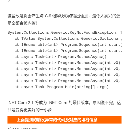
}

这些改进将会产生与 C＃相得映彰的输出信息，最令人高兴的还
是全都会被内置！
System.Collections.Generic.KeyNotFoundException: The 
   at TValue System.Collections.Generic.Dictionary<TK
   at IEnumerable<int> Program.Sequence(int start)+Mo
   at IEnumerable<int> Program.Sequence(int start, in
   at async Task<int> Program.MethodAsync()

   at async Task<int> Program.MethodAsync(int v0)

   at async Task<int> Program.MethodAsync(int v0, int
   at async Task<int> Program.MethodAsync(int v0, int
   at async Task<int> Program.MethodAsync(int v0, int
   at async Task Program.Main(string[] args)

.NET Core 2.1 将成为 .NET Core 的最佳版本，原因说不完，这
只是变得更美好的一小步...
上面提到的触发异常的代码及对应的堆栈信息