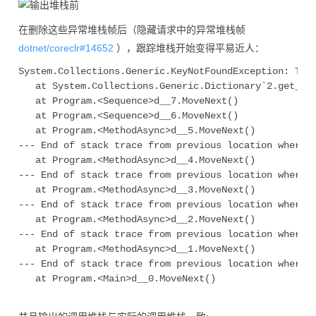
在删除这些异常堆栈帧后（
隐藏请求中的异常堆栈帧
dotnet/coreclr#14652
），跟踪堆栈开始变得平易近人：
System.Collections.Generic.KeyNotFoundException: The 
   at System.Collections.Generic.Dictionary`2.get_Ite
   at Program.<Sequence>d__7.MoveNext()

   at Program.<Sequence>d__6.MoveNext()

   at Program.<MethodAsync>d__5.MoveNext()

--- End of stack trace from previous location where e
   at Program.<MethodAsync>d__4.MoveNext()

--- End of stack trace from previous location where e
   at Program.<MethodAsync>d__3.MoveNext()

--- End of stack trace from previous location where e
   at Program.<MethodAsync>d__2.MoveNext()

--- End of stack trace from previous location where e
   at Program.<MethodAsync>d__1.MoveNext()

--- End of stack trace from previous location where e
   at Program.<Main>d__0.MoveNext()
