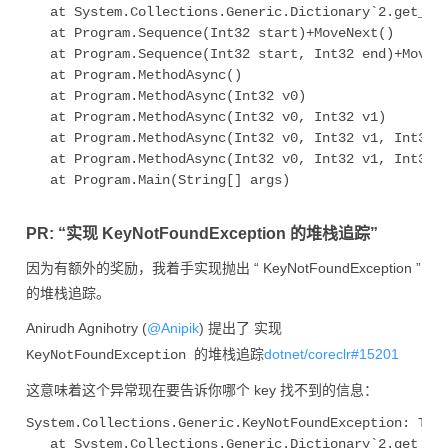
   at System.Collections.Generic.Dictionary`2.get_Ite
   at Program.Sequence(Int32 start)+MoveNext()

   at Program.Sequence(Int32 start, Int32 end)+MoveNe
   at Program.MethodAsync()

   at Program.MethodAsync(Int32 v0)

   at Program.MethodAsync(Int32 v0, Int32 v1)

   at Program.MethodAsync(Int32 v0, Int32 v1, Int32 v
   at Program.MethodAsync(Int32 v0, Int32 v1, Int32 v
   at Program.Main(String[] args)

PR: “实现 KeyNotFoundException 的堆栈追踪”
因为有额外的奖励，我着手实现抛出 “ KeyNotFoundException ”
的堆栈追踪。
Anirudh Agnihotry (
@Anipik
) 提出了
实现
dotnet/coreclr#15201
KeyNotFoundException 的堆栈追踪
这意味着这个异常现在要告诉你哪个 key 找不到的信息：
System.Collections.Generic.KeyNotFoundException: The 
   at System.Collections.Generic.Dictionary`2.get_Ite