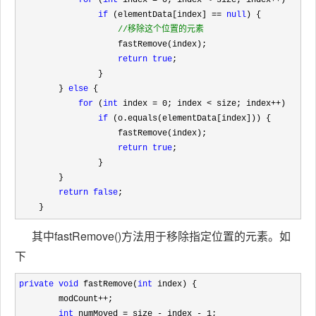
for
 (
int
 index = 0; index < size; index++
)

if
 (elementData[index] == 
null
) {

//
移除这个位置的元素
                    fastRemove(index);

return
true
;

                }

        } 
else
 {

for
 (
int
 index = 0; index < size; index++
)

if
 (o.equals(elementData[index])) {

                    fastRemove(index);

return
true
;

                }

        }

return
false
;

    }
其中fastRemove()方法用于移除指定位置的元素。如
下
private
void
 fastRemove(
int
 index) {

        modCount
++
;

int
 numMoved = size - index - 1
;
