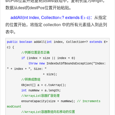
srcPos位置开始复制到dest数组中，复制长度为length，
数据从dest的destPos位置开始粘贴。
addAll(int index, Collection<? extends E> c)：
从指定
的位置开始，将指定 collection 中的所有元素插入到此列
表中。
public
boolean
 addAll(
int
 index, Collection<? 
extends
 E>
c) {

//
判断位置是否正确
if
 (index > size || index < 0
)

throw
new
 IndexOutOfBoundsException("Index: 
" + index + ", Size: "

                    +
 size);

//
转换成数组
        Object[] a =
 c.toArray();

int
 numNew =
 a.length;

//
ArrayList容器扩容处理
        ensureCapacity(size + numNew); 
//
 Increments 
modCount

//
ArrayList容器数组向右移动的位置