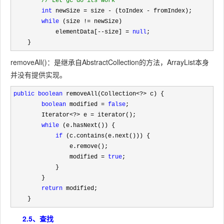
//
 Let gc do its work
int
 newSize = size - (toIndex -
 fromIndex);

while
 (size !=
 newSize)

            elementData[
--size] = 
null
;

    }
removeAll()：是继承自AbstractCollection的方法，ArrayList本身
并没有提供实现。
public
boolean
 removeAll(Collection<?>
 c) {

boolean
 modified = 
false
;

        Iterator
<?> e =
 iterator();

while
 (e.hasNext()) {

if
 (c.contains(e.next())) {

                e.remove();

                modified 
= 
true
;

            }

        }

return
 modified;

    }
2.5、查找