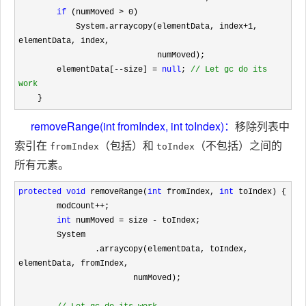
if
 (numMoved > 0
)

            System.arraycopy(elementData, index
+1
, 
elementData, index,

                             numMoved);

        elementData[
--size] = 
null
; 
//
 Let gc do its 
work
    }
removeRange(int fromIndex, int toIndex)：
移除列表中
索引在
（包括）和
（不包括）之间的
fromIndex
toIndex
所有元素。
protected
void
 removeRange(
int
 fromIndex, 
int
 toIndex) {

        modCount
++
;

int
 numMoved = size -
 toIndex;

        System

                .arraycopy(elementData, toIndex, 
elementData, fromIndex,

                        numMoved);
