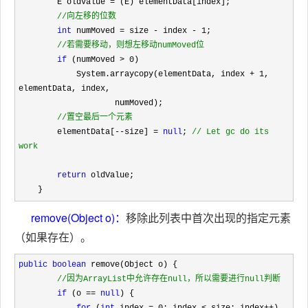
        E oldValue =
 (E) elementData[index];   

//
向左移的位数
int
 numMoved = size - index - 1
;

//
若需要移动，则想左移动numMoved位
if
 (numMoved > 0
)

            System.arraycopy(elementData, index 
+ 1
, 
elementData, index,

                    numMoved);

//
置空最后一个元素
        elementData[--size] = 
null
; 
//
 Let gc do its 
work
return
 oldValue;

    }
remove(Object o)：
移除此列表中首次出现的指定元素
（如果存在）。
public
boolean
 remove(Object o) {

//
因为ArrayList中允许存在null，所以需要进行null判断
if
 (o == 
null
) {
