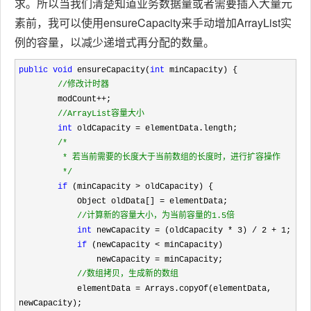
求。所以当我们清楚知道业务数据量或者需要插入大量元
素前，我可以使用ensureCapacity来手动增加ArrayList实
例的容量，以减少递增式再分配的数量。
public
void
 ensureCapacity(
int
 minCapacity) {

//
修改计时器
        modCount++
;

//
ArrayList容量大小
int
 oldCapacity =
 elementData.length;

/*
         * 若当前需要的长度大于当前数组的长度时，进行扩容操作

*/
if
 (minCapacity >
 oldCapacity) {

            Object oldData[] 
=
 elementData;

//
计算新的容量大小，为当前容量的1.5倍
int
 newCapacity = (oldCapacity * 3) / 2 + 1
;

if
 (newCapacity <
 minCapacity)

                newCapacity 
=
 minCapacity;

//
数组拷贝，生成新的数组
            elementData =
 Arrays.copyOf(elementData, 
newCapacity);
