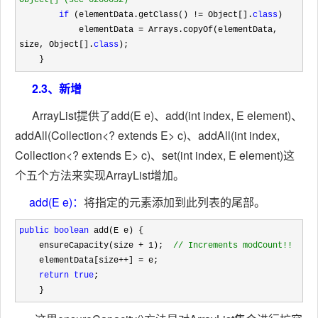
Object[] (see 6260652)
if
 (elementData.getClass() != Object[].
class
)

            elementData 
= Arrays.copyOf(elementData, 
size, Object[].
class
);

    }
2.3、新增
ArrayList提供了add(E e)、add(int index, E element)、
addAll(Collection<? extends E> c)、addAll(int index,
Collection<? extends E> c)、set(int index, E element)这
个五个方法来实现ArrayList增加。
add(E e)：
将指定的元素添加到此列表的尾部。
public
boolean
 add(E e) {

    ensureCapacity(size 
+ 1);  
//
 Increments modCount!!
    elementData[size++] =
 e;

return
true
;

    }