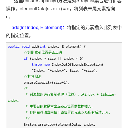
这里ensureCapacity()方法是对ArrayList集合进行扩容
操作，elementData(size++) = e，将列表末尾元素指向
e。
add(int index, E element)：
将指定的元素插入此列表中
的指定位置。
public
void
 add(
int
 index, E element) {

//
判断索引位置是否正确
if
 (index > size || index < 0
)

throw
new
 IndexOutOfBoundsException(

"Index: "+index+", Size: "+
size);

//
扩容检测
        ensureCapacity(size+1
);  

/*
         * 对源数组进行复制处理（位移），从index + 1到size-
index。

         * 主要目的就是空出index位置供数据插入，

         * 即向右移动当前位于该位置的元素以及所有后续元素。 

*/
        System.arraycopy(elementData, index, 