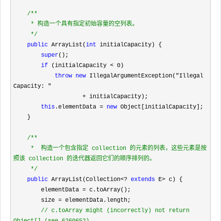
/**
     * 构造一个具有指定初始容量的空列表。

*/
public
 ArrayList(
int
 initialCapacity) {

super
();

if
 (initialCapacity < 0
)

throw
new
 IllegalArgumentException("Illegal 
Capacity: "

                    +
 initialCapacity);

this
.elementData = 
new
 Object[initialCapacity];

    }

/**
     *  构造一个包含指定 collection 的元素的列表，这些元素是按
照该 collection 的迭代器返回它们的顺序排列的。

*/
public
 ArrayList(Collection<? 
extends
 E>
 c) {

        elementData 
=
 c.toArray();

        size 
=
 elementData.length;

//
 c.toArray might (incorrectly) not return 