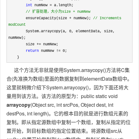
int
 numNew =
 a.length;

//
 扩容处理，大小为size + numNew
        ensureCapacity(size + numNew); 
//
 Increments 
modCount
        System.arraycopy(a, 0
, elementData, size, 
numNew);

        size 
+=
 numNew;

return
 numNew != 0
;

    }
这个方法无非就是使用System.arraycopy()方法将C集
合(先准换为数组)里面的数据复制到elementData数组中。
这里就稍微介绍下System.arraycopy()，因为下面还将大
量用到该方法。该方法的原型为：public static void
arraycopy
(
Object
src, int srcPos,
Object
dest, int
destPos, int length)。它的根本目的就是进行数组元素的
复制。即从指定源数组中复制一个数组，复制从指定的位
置开始，到目标数组的指定位置结束。将源数组src从