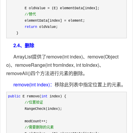
        E oldValue 
=
 (E) elementData[index];

//
替代
        elementData[index] =
 element;

return
 oldValue;

    }
2.4、删除
ArrayList提供了remove(int index)、remove(Object
o)、removeRange(int fromIndex, int toIndex)、
removeAll()四个方法进行元素的删除。
remove(int index)：
移除此列表中指定位置上的元素。
public
 E remove(
int
 index) {

//
位置验证
        RangeCheck(index);

        modCount
++
;

//
需要删除的元素