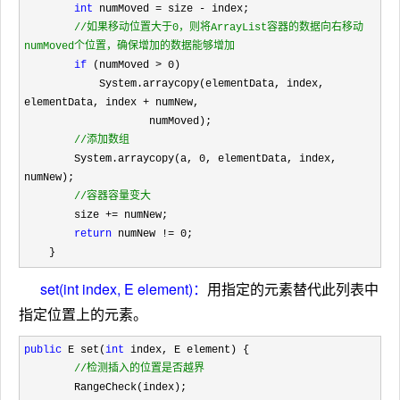
int
 numMoved = size -
 index;

//
如果移动位置大于0，则将ArrayList容器的数据向右移动
numMoved个位置，确保增加的数据能够增加
if
 (numMoved > 0
)

            System.arraycopy(elementData, index, 
elementData, index 
+
 numNew,

                    numMoved);

//
添加数组
        System.arraycopy(a, 0
, elementData, index, 
numNew);

//
容器容量变大
        size +=
 numNew;   

return
 numNew != 0
;

    }
set(int index, E element)：
用指定的元素替代此列表中
指定位置上的元素。
public
 E set(
int
 index, E element) {

//
检测插入的位置是否越界
        RangeCheck(index);
