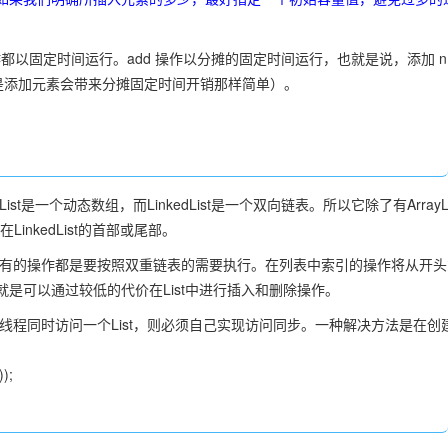
Iterator 操作都以固定时间运行。add 操作以分摊的固定时间运行，也就是说，添加 n
只是添加元素会带来分摊固定时间开销那样简单）。
。
rayList是一个动态数组，而LinkedList是一个双向链表。所以它除了有ArrayLi
LinkedList的首部或尾部。
，它所有的操作都是要按照双重链表的需要执行。在列表中索引的操作将从开头
是可以通过较低的代价在List中进行插入和删除操作。
如果多个线程同时访问一个List，则必须自己实现访问同步。一种解决方法是在创
));