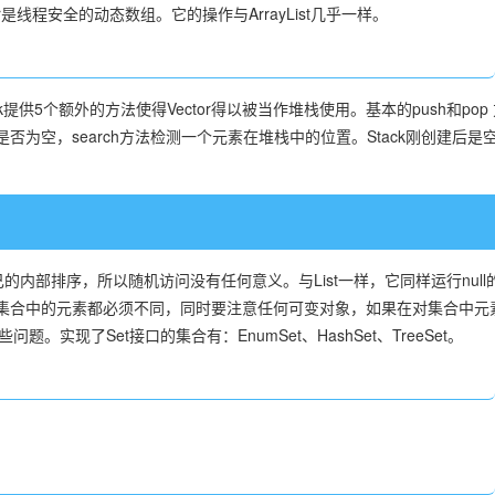
tor是线程安全的动态数组。它的操作与ArrayList几乎一样。
k提供5个额外的方法使得Vector得以被当作堆栈使用。基本的push和pop
是否为空，search方法检测一个元素在堆栈中的位置。Stack刚创建后是
自己的内部排序，所以随机访问没有任何意义。与List一样，它同样运行null
et集合中的元素都必须不同，同时要注意任何可变对象，如果在对集合中元
某些问题。实现了Set接口的集合有：EnumSet、HashSet、TreeSet。