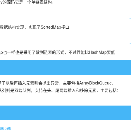
try的源码它是一个单链表结构。
数据结构实现，实现了SortedMap接口
也一样也是采用了散列链表的形式，不过性能比HashMap要低
再插入元素则会抛出异常，主要包括ArrayBlockQueue、
ngQueue。另一种队列则是双端队列，支持在头、尾两端插入和移除元素，主要包括：
4166598