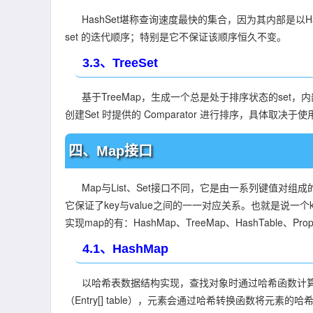
HashSet堪称查询速度最快的集合，因为其内部是以H
set 的迭代顺序；特别是它不保证该顺序恒久不变。
3.3、TreeSet
基于TreeMap，生成一个总是处于排序状态的set，
创建Set 时提供的
Comparator
进行排序，具体取决于使
四、Map接口
Map与List、Set接口不同，它是由一系列键值对组成的集合
它保证了key与value之间的一一对应关系。也就是说一个k
实现map的有：HashMap、TreeMap、HashTable、Prop
4.1、HashMap
以哈希表数据结构实现，查找对象时通过哈希函数计算其
（Entry[] table），元素会通过哈希转换函数将