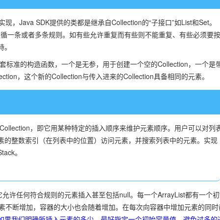
ava SDK提供的类都是继承自Collection的“子接口”如List和Set。
都必须遵循一条或者多条规则。如有些允许重复而有些则不能重复、有些必须要
持。
两套标准的构造函数，一个是无参，用于创建一个空的Collection，一个是
tion，这个新的Collection与传入进来的Collection具备相同的元素。
有序的Collection，即它用某种特定的插入顺序来维护元素顺序。用户可以对列
素的整数索引（在列表中的位置）访问元素，并搜索列表中的元素。实现
Stack。
许任何符合规则的元素插入甚至包括null。每一个ArrayList都有一个
元素不断增加，容器的大小也会随着增加。在每次向容器中增加元素的同时
如果我们明确所插入元素的多少，最好指定一个初始容量值
，避免过多的