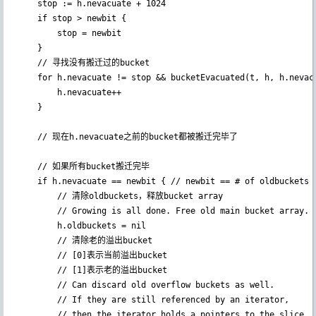
	stop := h.nevacuate + 1024

	if stop > newbit {

		stop = newbit

	}

    // 寻找没有搬迁过的bucket

	for h.nevacuate != stop && bucketEvacuated(t, h, h.nevacuate) {

		h.nevacuate++

	}

    // 现在h.nevacuate之前的bucket都被搬迁完毕了

    // 如果所有bucket搬迁完毕

	if h.nevacuate == newbit { // newbit == # of oldbuckets

        // 清除oldbuckets，释放bucket array

		// Growing is all done. Free old main bucket array.

		h.oldbuckets = nil

        // 清除老的溢出bucket

        // [0]表示当前溢出bucket

        // [1]表示老的溢出bucket

		// Can discard old overflow buckets as well.

		// If they are still referenced by an iterator,

		// then the iterator holds a pointers to the slice.
