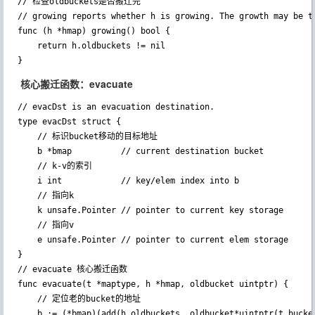
// 检查oldbuckets是否搬迁完

// growing reports whether h is growing. The growth may be to
func (h *hmap) growing() bool {

	return h.oldbuckets != nil

}
核心搬迁函数：evacuate
// evacDst is an evacuation destination.

type evacDst struct {

    // 标识bucket移动的目标地址

	b *bmap          // current destination bucket

    // k-v的索引

	i int            // key/elem index into b

    // 指向k

	k unsafe.Pointer // pointer to current key storage

    // 指向v

	e unsafe.Pointer // pointer to current elem storage

}

// evacuate 核心搬迁函数

func evacuate(t *maptype, h *hmap, oldbucket uintptr) {

    // 定位老的bucket的地址

	b := (*bmap)(add(h.oldbuckets, oldbucket*uintptr(t.bucketsize)))
