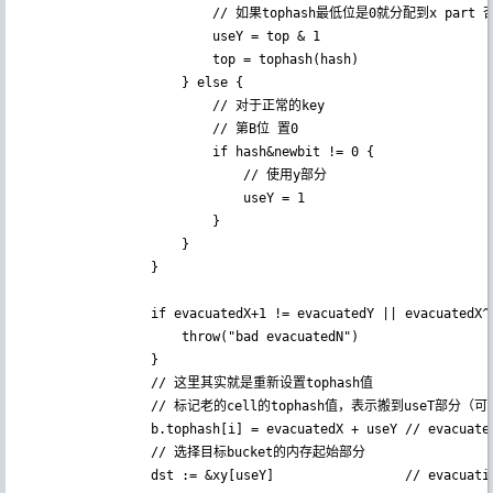
                        // 如果tophash最低位是0就分配到x part 
						useY = top & 1

						top = tophash(hash)

					} else {

                        // 对于正常的key

                        // 第B位 置0

						if hash&newbit != 0 {

                            // 使用y部分

							useY = 1

						}

					}

				}

				if evacuatedX+1 != evacuatedY || evacuatedX^1 != evacuatedY {

					throw("bad evacuatedN")

				}

                // 这里其实就是重新设置tophash值

                // 标记老的cell的tophash值，表示搬到useT部
				b.tophash[i] = evacuatedX + useY // evacuatedX + 1 == evacuatedY

				// 选择目标bucket的内存起始部分

                dst := &xy[useY]                 // evacuatio