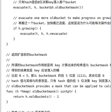
    // 只有hash值低B位决策key落入那个bucket

	evacuate(t, h, bucket&h.oldbucketmask())

	// evacuate one more oldbucket to make progress on growing

    // 再搬迁一个bucket，加快搬迁进度，这就是说为什么可能每次操作会搬迁1
	if h.growing() {

		evacuate(t, h, h.nevacuate)

	}

}

// 返回扩容前的bucketmask

//

// 所谓的bucketmask作用就是将 key 计算出来的哈希值与 bucketmask 相
// 得到的结果就是 key 应该落入的桶

// 比如 B = 5，那么 bucketmask 的低 5 位是 11111，其余位是 0

// hash 值与其相与的意思是，只有 hash 值的低 5 位决策 key 到底落入哪个
// oldbucketmask provides a mask that can be applied to calcu
func (h *hmap) oldbucketmask() uintptr {

	return h.noldbuckets() - 1

}
