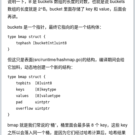
说明一下，
B
是 buckets 数组的长度的对数，也就是说 buckets
数组的长度就是 2^B。bucket 里面存储了 key 和 value，后面会
再讲。
buckets 是一个指针，最终它指向的是一个结构体：
type bmap struct {

    tophash [bucketCnt]uint8

但这只是表面(src/runtime/hashmap.go)的结构，编译期间会给
它加料，动态地创建一个新的结构：
type bmap struct {

    topbits  [8]uint8

    keys     [8]keytype

    values   [8]valuetype

    pad      uintptr

    overflow uintptr

bmap
就是我们常说的“桶”，桶里面会最多装 8 个 key，这些 key
之所以会落入同一个桶，是因为它们经过哈希计算后，哈希结果