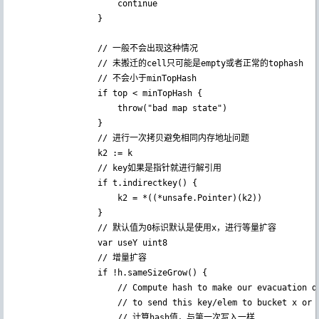
					continue

				}

                // 一般不会出现这种情况

                // 未搬迁的cell只可能是empty或者正常的tophash

                // 不会小于minTopHash

				if top < minTopHash {

					throw("bad map state")

				}

                // 进行一次拷贝避免相同内存地址问题

				k2 := k

                // key如果是指针就进行解引用

				if t.indirectkey() {

					k2 = *((*unsafe.Pointer)(k2))

				}

                // 默认值为0标识默认是使用x，进行等量扩容

				var useY uint8

                // 增量扩容

				if !h.sameSizeGrow() {

					// Compute hash to make our evacuation decision (whether we need

					// to send this key/elem to bucket x or bucket y).

                    // 计算hash值，与第一次写入一样
