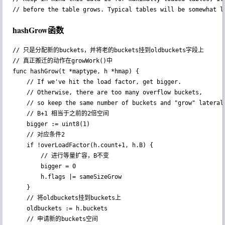
// before the table grows. Typical tables will be somewhat l
hashGrow函数
// 只是分配新的buckets，并将老的buckets挂到oldbuckets字段上

// 真正搬迁的动作在growWork()中

func hashGrow(t *maptype, h *hmap) {

	// If we've hit the load factor, get bigger.

	// Otherwise, there are too many overflow buckets,

	// so keep the same number of buckets and "grow" laterally.

    // B+1 相当于之前的2倍空间

	bigger := uint8(1)

    // 对应条件2

	if !overLoadFactor(h.count+1, h.B) {

        // 进行等量扩容，B不变

		bigger = 0

		h.flags |= sameSizeGrow

	}

    // 将oldbuckets挂到buckets上

	oldbuckets := h.buckets

    // 申请新的buckets空间
