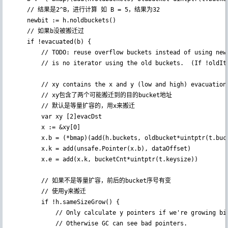
	// 结果是2^B，进行计算 如 B = 5，结果为32

    newbit := h.noldbuckets()

    // 如果b没被搬迁过

	if !evacuated(b) {

		// TODO: reuse overflow buckets instead of using new ones, if there

		// is no iterator using the old buckets.  (If !oldIterator.)

		// xy contains the x and y (low and high) evacuation destinations.

        // xy包含了两个可能搬迁到的目的bucket地址

        // 默认是等量扩容的，用x来搬迁

		var xy [2]evacDst

		x := &xy[0]

		x.b = (*bmap)(add(h.buckets, oldbucket*uintptr(t.bucketsize)))

		x.k = add(unsafe.Pointer(x.b), dataOffset)

		x.e = add(x.k, bucketCnt*uintptr(t.keysize))

        // 如果不是等量扩容，前后的bucket序号有变

        // 使用y来搬迁

		if !h.sameSizeGrow() {

			// Only calculate y pointers if we're growing bigger.

			// Otherwise GC can see bad pointers.
