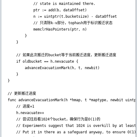
			// state is maintained there.

			ptr := add(b, dataOffset)

			n := uintptr(t.bucketsize) - dataOffset

            // 只清除k-v部分，tophash用于标识搬迁状态

			memclrHasPointers(ptr, n)

		}

	}

    // 如果此次搬迁的bucket等于当前搬迁进度，更新搬迁进度

	if oldbucket == h.nevacuate {

		advanceEvacuationMark(h, t, newbit)

	}

}

// 更新搬迁进度

func advanceEvacuationMark(h *hmap, t *maptype, newbit uintpt
    // 进度+1

	h.nevacuate++

    // 尝试往后看1024个bucket，确保行为是O(1)的

	// Experiments suggest that 1024 is overkill by at least an order of magnitude.

	// Put it in there as a safeguard anyway, to ensure O(1) behavior.
