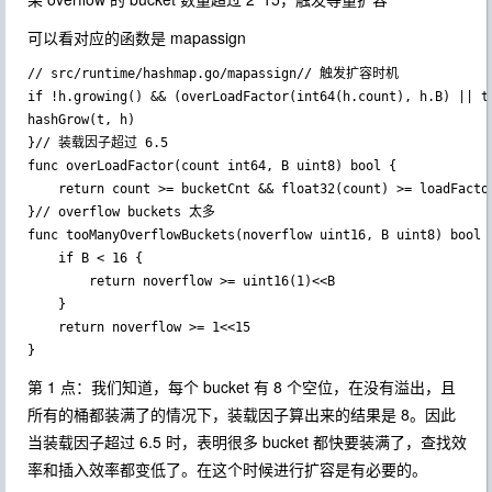
可以看对应的函数是 mapassign
// src/runtime/hashmap.go/mapassign// 触发扩容时机

if !h.growing() && (overLoadFactor(int64(h.count), h.B) || to
hashGrow(t, h)

}// 装载因子超过 6.5

func overLoadFactor(count int64, B uint8) bool {

	return count >= bucketCnt && float32(count) >= loadFactor*float32((uint64(1)<<B))

}// overflow buckets 太多

func tooManyOverflowBuckets(noverflow uint16, B uint8) bool {
	if B < 16 {

		return noverflow >= uint16(1)<<B

	}

	return noverflow >= 1<<15

}
第 1 点：我们知道，每个 bucket 有 8 个空位，在没有溢出，且
所有的桶都装满了的情况下，装载因子算出来的结果是 8。因此
当装载因子超过 6.5 时，表明很多 bucket 都快要装满了，查找效
率和插入效率都变低了。在这个时候进行扩容是有必要的。