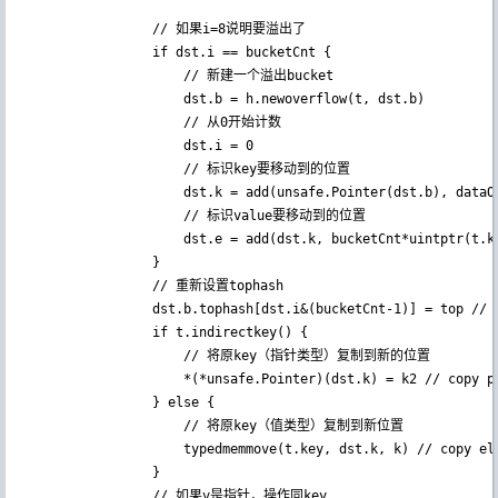
                // 如果i=8说明要溢出了

				if dst.i == bucketCnt {

                    // 新建一个溢出bucket

					dst.b = h.newoverflow(t, dst.b)

                    // 从0开始计数

					dst.i = 0

                    // 标识key要移动到的位置

					dst.k = add(unsafe.Pointer(dst.b), dataOffset)

                    // 标识value要移动到的位置

					dst.e = add(dst.k, bucketCnt*uintptr(t.keysize))

				}

                // 重新设置tophash

				dst.b.tophash[dst.i&(bucketCnt-1)] = top // mask dst.i as an optimization, to avoid a bounds check

				if t.indirectkey() {

                    // 将原key（指针类型）复制到新的位置

					*(*unsafe.Pointer)(dst.k) = k2 // copy pointer

				} else {

                    // 将原key（值类型）复制到新位置

					typedmemmove(t.key, dst.k, k) // copy elem

				}

                // 如果v是指针，操作同key
