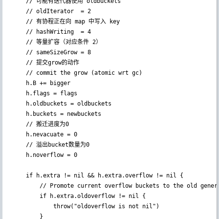
    // 可能有迭代器使用 oldbuckets

    // oldIterator  = 2

    // 有协程正在向 map 中写入 key

    // hashWriting  = 4

    // 等量扩容（对应条件 2）

    // sameSizeGrow = 8

    // 提交grow的动作

	// commit the grow (atomic wrt gc)

	h.B += bigger

	h.flags = flags

	h.oldbuckets = oldbuckets

	h.buckets = newbuckets

    // 搬迁进度为0

	h.nevacuate = 0

    // 溢出bucket数量为0

	h.noverflow = 0

	if h.extra != nil && h.extra.overflow != nil {

		// Promote current overflow buckets to the old generation.

		if h.extra.oldoverflow != nil {

			throw("oldoverflow is not nil")

		}
