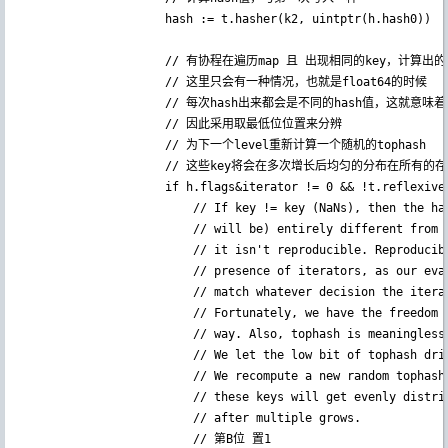
					hash := t.hasher(k2, uintptr(h.hash0))

                    // 有协程在遍历map 且 出现相同的key，计算出的
                    // 这里只会有一种情况，也就是float64的时候

                    // 每次hash出来都会是不同的hash值，这就意
                    // 因此采用取最低位位置来分辨

                    // 为下一个level重新计算一个随机的tophash

                    // 这些key将会在多次增长后均匀的分布在所有的存
					if h.flags&iterator != 0 && !t.reflexivekey() && !t.key.equal(k2, k2) {

						// If key != key (NaNs), then the hash could be (and probably

						// will be) entirely different from the old hash. Moreover,

						// it isn't reproducible. Reproducibility is required in the

						// presence of iterators, as our evacuation decision must

						// match whatever decision the iterator made.

						// Fortunately, we have the freedom to send these keys either

						// way. Also, tophash is meaningless for these kinds of keys.

						// We let the low bit of tophash drive the evacuation decision.

						// We recompute a new random tophash for the next level so

						// these keys will get evenly distributed across all buckets

						// after multiple grows.

                        // 第B位 置1
