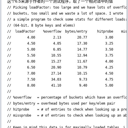
这个6.5来源于作者的一个测试程序，取了一个相对适中的值
// Picking loadFactor: too large and we have lots of overflow
// buckets, too small and we waste a lot of space. I wrote

// a simple program to check some stats for different loads:

// (64-bit, 8 byte keys and elems)

//  loadFactor    %overflow  bytes/entry     hitprobe    miss
//        4.00         2.13        20.77         3.00        
//        4.50         4.05        17.30         3.25        
//        5.00         6.85        14.77         3.50        
//        5.50        10.55        12.94         3.75        
//        6.00        15.27        11.67         4.00        
//        6.50        20.90        10.79         4.25        
//        7.00        27.14        10.15         4.50        
//        7.50        34.03         9.73         4.75        
//        8.00        41.10         9.40         5.00        
//

// %overflow   = percentage of buckets which have an overflow
// bytes/entry = overhead bytes used per key/elem pair

// hitprobe    = # of entries to check when looking up a pres
// missprobe   = # of entries to check when looking up an abs
//

// Keep in mind this data is for maximally loaded tables, i.e