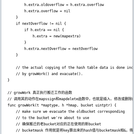
		h.extra.oldoverflow = h.extra.overflow

		h.extra.overflow = nil

	}

	if nextOverflow != nil {

		if h.extra == nil {

			h.extra = new(mapextra)

		}

		h.extra.nextOverflow = nextOverflow

	}

	// the actual copying of the hash table data is done incrementally

	// by growWork() and evacuate().

}

// growWork 真正执行搬迁工作的函数

// 调用其的动作在mapssign和mapdelete函数中，也就是插入、修改或删
func growWork(t *maptype, h *hmap, bucket uintptr) {

	// make sure we evacuate the oldbucket corresponding

	// to the bucket we're about to use

    // 确保搬迁的老bucket对应的正在使用的新bucket

    // bucketmask 作用就是将key算出来的hash值与bucketmask相&，得