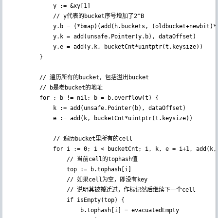
			y := &xy[1]

            // y代表的bucket序号增加了2^B

			y.b = (*bmap)(add(h.buckets, (oldbucket+newbit)*uintptr(t.bucketsize)))

			y.k = add(unsafe.Pointer(y.b), dataOffset)

			y.e = add(y.k, bucketCnt*uintptr(t.keysize))

		}

        // 遍历所有的bucket，包括溢出bucket

        // b是老bucket的地址

		for ; b != nil; b = b.overflow(t) {

			k := add(unsafe.Pointer(b), dataOffset)

			e := add(k, bucketCnt*uintptr(t.keysize))

            // 遍历bucket里所有的cell

			for i := 0; i < bucketCnt; i, k, e = i+1, add(k, uintptr(t.keysize)), add(e, uintptr(t.elemsize)) {

				// 当前cell的tophash值

                top := b.tophash[i]

                // 如果cell为空，即没有key

                // 说明其被搬迁过，作标记然后继续下一个cell

				if isEmpty(top) {

					b.tophash[i] = evacuatedEmpty
