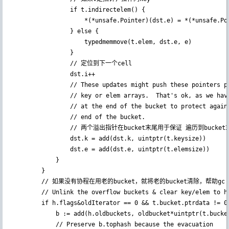
				if t.indirectelem() {

					*(*unsafe.Pointer)(dst.e) = *(*unsafe.Pointer)(e)

				} else {

					typedmemmove(t.elem, dst.e, e)

				}

                // 定位到下一个cell

				dst.i++

				// These updates might push these pointers past the end of the

				// key or elem arrays.  That's ok, as we have the overflow pointer

				// at the end of the bucket to protect against pointing past the

				// end of the bucket.

                // 两个溢出指针在bucket末尾用于保证 遍历到bucke
				dst.k = add(dst.k, uintptr(t.keysize))

				dst.e = add(dst.e, uintptr(t.elemsize))

			}

		}

        // 如果没有协程在用老的bucket，就将老的bucket清除，帮助gc

		// Unlink the overflow buckets & clear key/elem to help GC.

		if h.flags&oldIterator == 0 && t.bucket.ptrdata != 0 {

			b := add(h.oldbuckets, oldbucket*uintptr(t.bucketsize))

			// Preserve b.tophash because the evacuation
