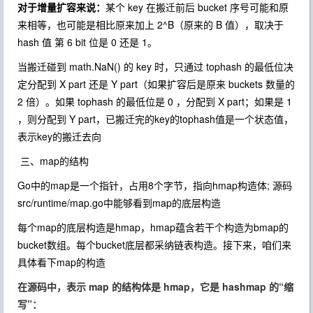
对于增量扩容来说：
某个 key 在搬迁前后 bucket 序号可能和原
来相等，也可能是相比原来加上 2^B（原来的 B 值），取决于
hash 值 第 6 bit 位是 0 还是 1。
当搬迁碰到 math.NaN() 的 key 时，只通过 tophash 的最低位决
定分配到 X part 还是 Y part（如果扩容后是原来 buckets 数量的
2 倍）。如果 tophash 的最低位是 0 ，分配到 X part；如果是 1
，则分配到 Y part，已搬迁完的key的tophash值是一个状态值，
表示key的搬迁去向
三、map的结构
Go中的map是一个指针，占用8个字节，指向hmap构造体; 源码
src/runtime/map.go
中能够看到map的底层构造
每个map的底层构造是hmap，hmap蕴含若干个构造为bmap的
bucket数组。每个bucket底层都采纳链表构造。接下来，咱们来
具体看下map的构造
在源码中，表示 map 的结构体是 hmap，它是 hashmap 的“缩
写”：