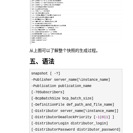
从上图可以了解整个快照的生成过程。
五、语法
snapshot [ -?
-
-
Publication publication_name   

[
-
70Subscribers]   

[
-
BcpBatchSize bcp_batch_size]  

[
-
DefinitionFile def_path_and_file_name]  

[
-
Distributor server_name[\instance_name]]  

[
-DistributorDeadlockPriority [-
1
|
0
|
1
] ]  

[
-
DistributorLogin distributor_login]  

[
-
DistributorPassword distributor_password]  
