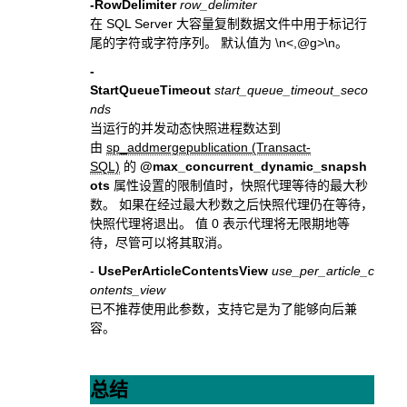
-RowDelimiter
row_delimiter
在 SQL Server 大容量复制数据文件中用于标记行
尾的字符或字符序列。 默认值为 \n<,@g>\n。
-
StartQueueTimeout
start_queue_timeout_seco
nds
当运行的并发动态快照进程数达到
由
sp_addmergepublication (Transact-
SQL)
的
@max_concurrent_dynamic_snapsh
ots
属性设置的限制值时，快照代理等待的最大秒
数。 如果在经过最大秒数之后快照代理仍在等待，
快照代理将退出。 值 0 表示代理将无限期地等
待，尽管可以将其取消。
-
UsePerArticleContentsView
use_per_article_c
ontents_view
已不推荐使用此参数，支持它是为了能够向后兼
容。
总结