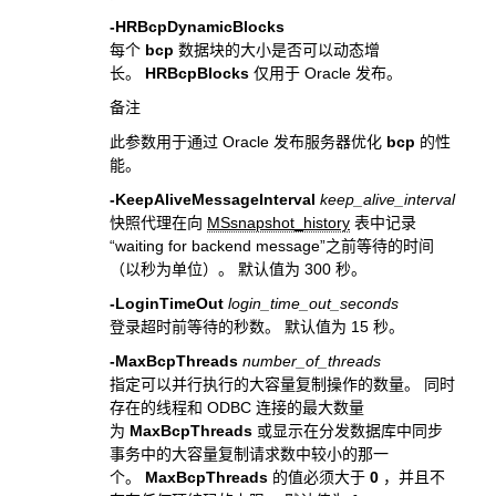
-HRBcpDynamicBlocks
每个
bcp
数据块的大小是否可以动态增
长。
HRBcpBlocks
仅用于 Oracle 发布。
备注
此参数用于通过 Oracle 发布服务器优化
bcp
的性
能。
-KeepAliveMessageInterval
keep_alive_interval
快照代理在向
MSsnapshot_history
表中记录
“waiting for backend message”之前等待的时间
（以秒为单位）。 默认值为 300 秒。
-LoginTimeOut
login_time_out_seconds
登录超时前等待的秒数。 默认值为 15 秒。
-MaxBcpThreads
number_of_threads
指定可以并行执行的大容量复制操作的数量。 同时
存在的线程和 ODBC 连接的最大数量
为
MaxBcpThreads
或显示在分发数据库中同步
事务中的大容量复制请求数中较小的那一
个。
MaxBcpThreads
的值必须大于
0
，并且不