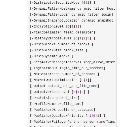
[
-DistributorSecurityMode [
0
|
1
] ]  

[
-
DynamicFilterHostName dynamic_filter_host_name]
[
-
DynamicFilterLogin dynamic_filter_login]  

[
-
DynamicSnapshotLocation dynamic_snapshot_locati
[
-EncryptionLevel [
0
|
1
|
2
]]  

[
-
FieldDelimiter field_delimiter]  

[
-HistoryVerboseLevel [
0
|
1
|
2
|
3
] ]  

[
-
HRBcpBlocks number_of_blocks ]  

[
-
HRBcpBlockSize block_size ]  

[
-
HRBcpDynamicBlocks ]  

[
-
KeepAliveMessageInterval keep_alive_interval]  

[
-
LoginTimeOut login_time_out_seconds]  

[
-
MaxBcpThreads number_of_threads ]  

[
-MaxNetworkOptimization [
0
|
1
]]  

[
-
Output output_path_and_file_name]  

[
-OutputVerboseLevel [
0
|
1
|
2
] ]  

[
-
PacketSize packet_size]  

[
-
ProfileName profile_name]  

[
-
PublisherDB publisher_database]  

[
-PublisherDeadlockPriority [-
1
|
0
|
1
] ]  

[
-
PublisherFailoverPartner server_name[\instance_