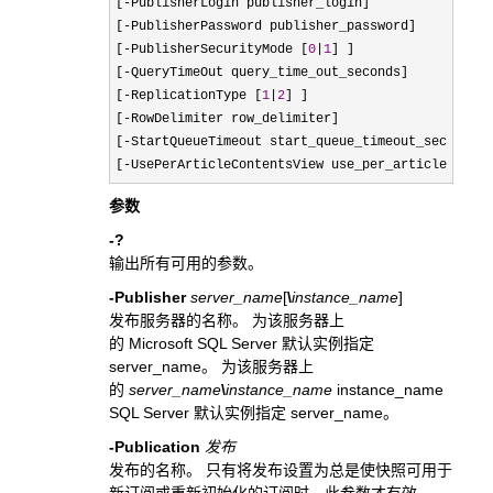
[
-
PublisherLogin publisher_login]  

[
-
PublisherPassword publisher_password]   

[
-PublisherSecurityMode [
0
|
1
] ]  

[
-
QueryTimeOut query_time_out_seconds]  

[
-ReplicationType [
1
|
2
] ]  

[
-
RowDelimiter row_delimiter]  

[
-
StartQueueTimeout start_queue_timeout_seconds] 
[
-UsePerArticleContentsView use_per_article_conte
参数
-?
输出所有可用的参数。
-Publisher
server_name
[
\
instance_name
]
发布服务器的名称。 为该服务器上
的 Microsoft SQL Server 默认实例指定
server_name。 为该服务器上
的
server_name
\
instance_name
instance_name
SQL Server 默认实例指定 server_name。
-Publication
发布
发布的名称。 只有将发布设置为总是使快照可用于
新订阅或重新初始化的订阅时，此参数才有效。