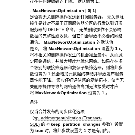
存在任何硬编码的上限。 默认值为
1
。
-
MaxNetworkOptimization
[
0
|
1
]
是否将无关删除操作发送到订阅服务器。 无关删除
操作是针对不属于订阅服务器分区的行发送到订阅
服务器的 DELETE 命令。 无关删除操作不会影响
数据的完整性或收敛，但它们会导致不必要的网络
通信。
MaxNetworkOptimization
的默认值
是
0
。 将
MaxNetworkOptimization
设置为
1
可
将不相关的删除操作发生的机会减至最小，从而减
少网络通信，并最大程度地优化网络。如果存在多
个级别的联接筛选器和复杂子集筛选器，则将此参
数设置为
1
还会增加元数据的存储并导致发布服务
器性能下降。 您应仔细评估您的复制拓扑，仅当无
关删除操作导致的网络通信高到无法接受时才应
将
MaxNetworkOptimization
设置为
1
。
备注
仅当合并发布的同步优化选项
（
sp_addmergepublication (Transact-
SQL)
的
@keep_partition_changes
参数）设置
为
true
时，将此参数设置为
1
才是有用的。