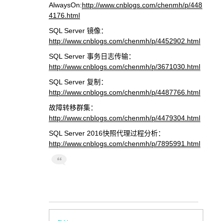
AlwaysOn:
http://www.cnblogs.com/chenmh/p/448
4176.html
SQL Server 镜像：
http://www.cnblogs.com/chenmh/p/4452902.html
SQL Server 事务日志传输：
http://www.cnblogs.com/chenmh/p/3671030.html
SQL Server 复制：
http://www.cnblogs.com/chenmh/p/4487766.html
故障转移群集：
http://www.cnblogs.com/chenmh/p/4479304.html
SQL Server 2016快照代理过程分析：
http://www.cnblogs.com/chenmh/p/7895991.html