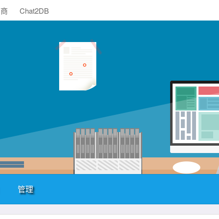
助商
Chat2DB
管理