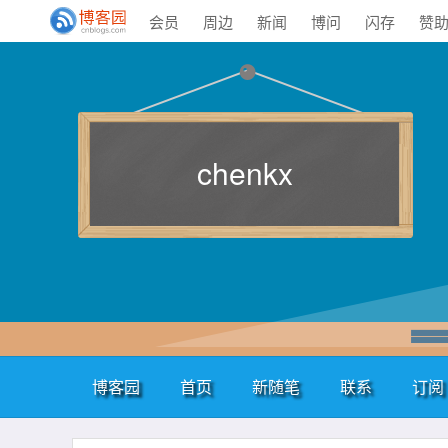
会员
周边
新闻
博问
闪存
赞
chenkx
博客园
首页
新随笔
联系
订阅