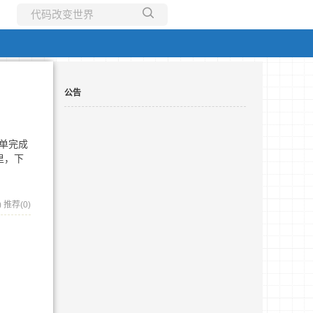
所有博客
当前博客
公告
单完成
里，下
)
推荐(0)