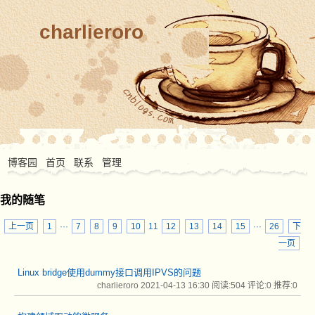
charlieroro
博客园
首页
联系
管理
我的随笔
上一页
1
···
7
8
9
10
11
12
13
14
15
···
26
下
一页
Linux bridge使用dummy接口调用IPVS的问题
charlieroro 2021-04-13 16:30
阅读:504
评论:0
推荐:0