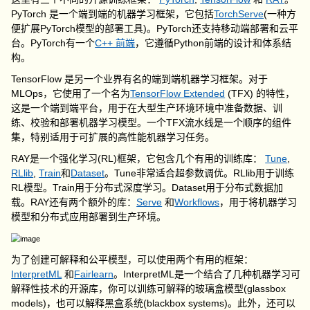
PyTorch 是一个端到端的机器学习框架，它包括
TorchServe
(一种方
便扩展PyTorch模型的部署工具)。PyTorch还支持移动端部署和云平
台。PyTorch有一个
C++ 前端
，它遵循Python前端的设计和体系结
构。
TensorFlow 是另一个业界有名的端到端机器学习框架。对于
MLOps，它使用了一个名为
TensorFlow Extended
(TFX) 的特性，
这是一个端到端平台，用于在大型生产环境环境中准备数据、训
练、校验和部署机器学习模型。一个TFX流水线是一个顺序的组件
集，特别适用于可扩展的高性能机器学习任务。
RAY是一个强化学习(RL)框架，它包含几个有用的训练库：
Tune
,
RLlib
,
Train
和
Dataset
。Tune非常适合超参数调优。RLlib用于训练
RL模型。Train用于分布式深度学习。Dataset用于分布式数据加
载。RAY还有两个额外的库：
Serve
和
Workflows
，用于将机器学习
模型和分布式应用部署到生产环境。
为了创建可解释和公平模型，可以使用两个有用的框架：
InterpretML
和
Fairlearn
。InterpretML是一个结合了几种机器学习可
解释性技术的开源库，你可以训练可解释的玻璃盒模型(glassbox
models)，也可以解释黑盒系统(blackbox systems)。此外，还可以