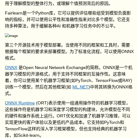
用于理解模型的整体行为，或理解个值预测背后的原因。
Fairlearn是一个Python库，它可以提供评估哪些组受到模型负面影
响的指标，并可以使用公平性和准确性指来对比多个模型。它还支
持多种算法，用于缓解各种AI 和机器学习任务中的不公平。
第三个开源技术用于模型部署。当使用不同的框架和工具时，需要
根据每个框架的要求来部署模型。为了标准化流程，可以使用ONNX
格式。
ONNX
是Open Neural Network Exchange的简称。ONNX是一个机
器学习模型的开源格式，用于支持不同框架的互操作性。这意味
着，你可以使用某个机器学习框架(如PyTorch、TensorFlow或RAY)
训练一个模型，然后在其他框架(如
ML.NET
)中将其转换为ONNX格
式。
ONNX Runtime
(ORT)表示使用一组通用操作符的机器学习模型，
这些操作符是机器学习和深度学习模型的构建块，允许模型在不同
的硬件和操作系统上运行。ORT优化和加速了机器学习推理，可以
实现更快的客户体验以及更低的产品成本。它支持如PyTorch和
TensorFlow这样的深入学习框架模型，但也支持经典的机器学习
库，如Scikit-learn。