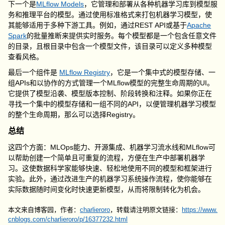
下一个是
MLflow Models
，它管理和部署从各种机器学习库到模型服
务和推理平台的模型。通过使用标准格式来打包机器学习模型，使
其能够适用于多种下游工具。例如，通过REST API或基于
Apache
Spark
的批量推断来提供实时服务。每个模型都是一个包含任意文件
的目录，且根目录中包含一个模型文件，该目录可以定义多种模型
查看风格。
最后一个组件是
MLflow Registry
，它是一个集中式的模型存储、一
组APIs和以协作的方式管理一个MLflow模型的完整生命周期的UI。
它提供了模型沿袭、模型版本控制、阶段转换和注释。如果你正在
寻找一个集中的模型存储和一组不同的API，以便管理机器学习模型
的整个生命周期，那么可以选择Registry。
总结
这四个方面：MLOps能力、开源集成、机器学习流水线和MLflow可
以帮助创建一个简单且可重复的流程，方便在生产中部署机器学
习。这使数据科学家能够快速、轻松地使用不同的模型和框架进行
实验。此外，通过改进生产的机器学习系统操作流程，使你能够在
实际数据随时间变化时快速更新模型，从而将限制转化为机会。
本文来自博客园，作者：
charlieroro
，转载请注明原文链接：
https://www.
cnblogs.com/charlieroro/p/16377232.html