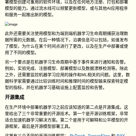
署模型创建可重用的软件环境，以及在任何地方注册、打包和部署
模型的能力。通过流水线可以频繁更新模型，或与其他AI应用程序
和服务一起推出新的模型。
此外还需要关注使用模型和为端到端机器学习生命周期捕获治理数
据所需的元数据。在后一种情况下，沿袭信息可以包括，如谁发布
了模型，为什么在某个时间点进行了更改，以及在生产中部署或使
用了不同的模型。
另一个要点是在机器学习生命周期中基于事件来进行通知和告警。
例如，实验完成、注册模型、部署模型以及数据漂移检测等。除此
之外，还需要监控机器学习应用的操作和ML相关的问题。这里，数
据科学家需要通过比较训练时间和推理时间的模型输来探索特定模
型的指标，并在机器学习基础设施上配置监控和告警。
开源集成
在生产环境中部署机器学习之前应该知道的第二点是开源集成。这
里给出了三个非常重要的开源技术。第一个是开源训练框架，非常
适合加速机器学习解决方案。第二个是用于可解释和公平模型的开
源框架，最后是开源模型部署工具。
这里有三个不同的开源训练框架：
PyTorch
,
TensorFlow
和
RAY
。