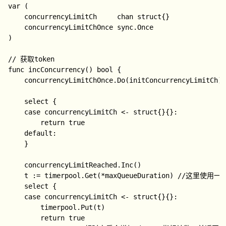
var (

	concurrencyLimitCh     chan struct{}

	concurrencyLimitChOnce sync.Once

)

// 获取token

func incConcurrency() bool {

	concurrencyLimitChOnce.Do(initConcurrencyLimitCh)

	select {

	case concurrencyLimitCh <- struct{}{}:

		return true

	default:

	}

	concurrencyLimitReached.Inc()

	t := timerpool.Get(*maxQueueDuration) //这里使用一个定时器来计算timeout的指标

	select {

	case concurrencyLimitCh <- struct{}{}:

		timerpool.Put(t)

		return true
