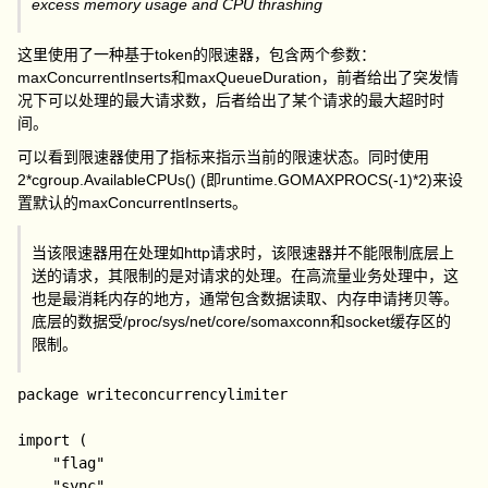
excess memory usage and CPU thrashing
这里使用了一种基于token的限速器，包含两个参数：
maxConcurrentInserts
和
maxQueueDuration
，前者给出了突发情
况下可以处理的最大请求数，后者给出了某个请求的最大超时时
间。
可以看到限速器使用了指标来指示当前的限速状态。同时使用
2*cgroup.AvailableCPUs()
(即
runtime.GOMAXPROCS(-1)*2
)来设
置默认的
maxConcurrentInserts
。
当该限速器用在处理如http请求时，该限速器并不能限制底层上
送的请求，其限制的是对请求的处理。在高流量业务处理中，这
也是最消耗内存的地方，通常包含数据读取、内存申请拷贝等。
底层的数据受
/proc/sys/net/core/somaxconn
和socket缓存区的
限制。
package writeconcurrencylimiter

import (

	"flag"

	"sync"
