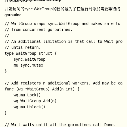
并发访问的
sync.WaitGroup
的目的是为了在运行时添加需要等待的
goroutine
// WaitGroup wraps sync.WaitGroup and makes safe to ca
// from concurrent goroutines.

//

// An additional limitation is that call to Wait prohi
// until return.

type WaitGroup struct {

	sync.WaitGroup

	mu sync.Mutex

}

// Add registers n additional workers. Add may be call
func (wg *WaitGroup) Add(n int) {

	wg.mu.Lock()

	wg.WaitGroup.Add(n)

	wg.mu.Unlock()

}

// Wait waits until all the goroutines call Done.
