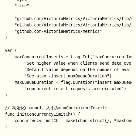
	"time"

	"github.com/VictoriaMetrics/VictoriaMetrics/lib/cgroup"

	"github.com/VictoriaMetrics/VictoriaMetrics/lib/timerpool"

	"github.com/VictoriaMetrics/metrics"

)

var (

	maxConcurrentInserts = flag.Int("maxConcurrentInserts", 2*cgroup.AvailableCPUs(), "The maximum number of concurrent insert requests. "+

		"Set higher value when clients send data over slow networks. "+

		"Default value depends on the number of available CPU cores. It should work fine in most cases since it minimizes resource usage. "+

		"See also -insert.maxQueueDuration")

	maxQueueDuration = flag.Duration("insert.maxQueueDuration", time.Minute, "The maximum duration to wait in the queue when -maxConcurrentInserts "+

		"concurrent insert requests are executed")

)

// 初始化channel，大小为maxConcurrentInserts

func initConcurrencyLimitCh() {

	concurrencyLimitCh = make(chan struct{}, *maxConcurrentInserts)

}
