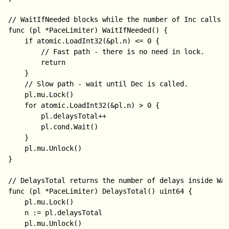
// WaitIfNeeded blocks while the number of Inc calls i
func (pl *PaceLimiter) WaitIfNeeded() {

	if atomic.LoadInt32(&pl.n) <= 0 {

		// Fast path - there is no need in lock.

		return

	}

	// Slow path - wait until Dec is called.

	pl.mu.Lock()

	for atomic.LoadInt32(&pl.n) > 0 {

		pl.delaysTotal++

		pl.cond.Wait()

	}

	pl.mu.Unlock()

}

// DelaysTotal returns the number of delays inside Wai
func (pl *PaceLimiter) DelaysTotal() uint64 {

	pl.mu.Lock()

	n := pl.delaysTotal

	pl.mu.Unlock()
