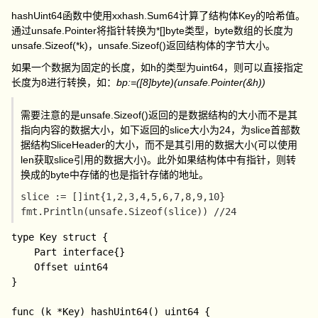
hashUint64
函数中使用
xxhash.Sum64
计算了结构体
Key
的哈希值。
通过
unsafe.Pointer
将指针转换为
*[]byte
类型，byte数组的长度为
unsafe.Sizeof(*k)
，
unsafe.Sizeof()
返回结构体的字节大小。
如果一个数据为固定的长度，如h的类型为uint64，则可以直接指定
长度为8进行转换，如：
bp:=([8]byte)(unsafe.Pointer(&h))
需要注意的是
unsafe.Sizeof()
返回的是数据结构的大小而不是其
指向内容的数据大小，如下返回的slice大小为24，为slice首部数
据结构
SliceHeader
的大小，而不是其引用的数据大小(可以使用
len获取slice引用的数据大小)。此外如果结构体中有指针，则转
换成的byte中存储的也是指针存储的地址。
slice := []int{1,2,3,4,5,6,7,8,9,10}

type Key struct {

	Part interface{}

	Offset uint64

}

func (k *Key) hashUint64() uint64 {
