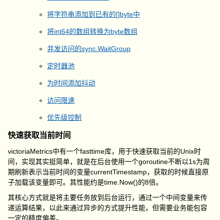
将字符串添加到已有的[]byte中
将int64的数组转换为byte数组
并发访问的sync.WaitGroup
定时器池
为时间添加抖动
访问限速
优先级控制
快速获取当前时间
victoriaMetrics中有一个
fasttime
库，用于快速获取当前的Unix时
间，实现其实挺简单，就是在后台使用一个goroutine不断以1s为周
期刷新表示当前时间的变量
currentTimestamp
，获取的时候直接原
子加载该变量即可。其性能约是
time.Now()
的8倍。
其核心方式就是将主要任务放到后台运行，通过一个中间变量来传
递运算结果，以此来通过异步的方式提升性能，但需要业务能包容
一定的精度偏差。