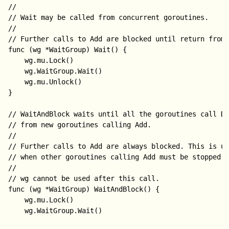
//

// Wait may be called from concurrent goroutines.

//

// Further calls to Add are blocked until return from 
func (wg *WaitGroup) Wait() {

	wg.mu.Lock()

	wg.WaitGroup.Wait()

	wg.mu.Unlock()

}

// WaitAndBlock waits until all the goroutines call Do
// from new goroutines calling Add.

//

// Further calls to Add are always blocked. This is us
// when other goroutines calling Add must be stopped.

//

// wg cannot be used after this call.

func (wg *WaitGroup) WaitAndBlock() {

	wg.mu.Lock()

	wg.WaitGroup.Wait()
