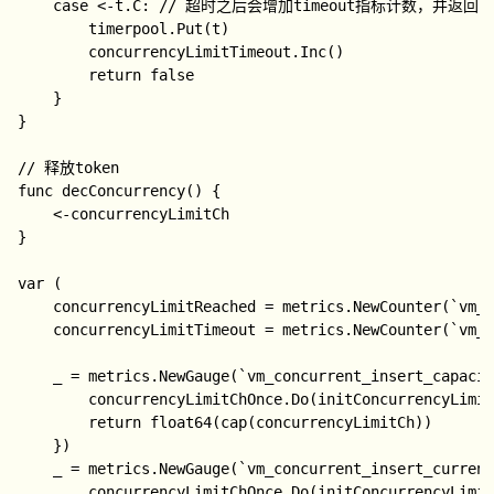
	case <-t.C: // 超时之后会增加timeout指标计数，并返回false，是否继续尝试需要根据实际需求而定。

		timerpool.Put(t)

		concurrencyLimitTimeout.Inc()

		return false

	}

}

// 释放token

func decConcurrency() {

	<-concurrencyLimitCh

}

var (

	concurrencyLimitReached = metrics.NewCounter(`vm_concurrent_insert_limit_reached_total`)

	concurrencyLimitTimeout = metrics.NewCounter(`vm_concurrent_insert_limit_timeout_total`)

	_ = metrics.NewGauge(`vm_concurrent_insert_capacity`, func() float64 {

		concurrencyLimitChOnce.Do(initConcurrencyLimitCh)

		return float64(cap(concurrencyLimitCh))

	})

	_ = metrics.NewGauge(`vm_concurrent_insert_current`, func() float64 {

		concurrencyLimitChOnce.Do(initConcurrencyLimitCh)
