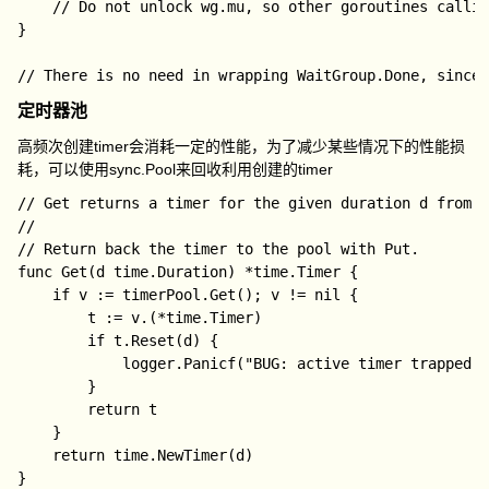
	// Do not unlock wg.mu, so other goroutines calling Add are blocked.

}

定时器池
高频次创建
timer
会消耗一定的性能，为了减少某些情况下的性能损
耗，可以使用
sync.Pool
来回收利用创建的
timer
// Get returns a timer for the given duration d from t
//

// Return back the timer to the pool with Put.

func Get(d time.Duration) *time.Timer {

	if v := timerPool.Get(); v != nil {

		t := v.(*time.Timer)

		if t.Reset(d) {

			logger.Panicf("BUG: active timer trapped to the pool!")

		}

		return t

	}

	return time.NewTimer(d)

}
