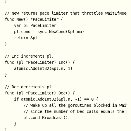
}

// New returns pace limiter that throttles WaitIfNeede
func New() *PaceLimiter {

	var pl PaceLimiter

	pl.cond = sync.NewCond(&pl.mu)

	return &pl

}

// Inc increments pl.

func (pl *PaceLimiter) Inc() {

	atomic.AddInt32(&pl.n, 1)

}

// Dec decrements pl.

func (pl *PaceLimiter) Dec() {

	if atomic.AddInt32(&pl.n, -1) == 0 {

		// Wake up all the goroutines blocked in WaitIfNeeded,

		// since the number of Dec calls equals the number of Inc calls.

		pl.cond.Broadcast()

	}

}
