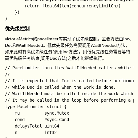
		return float64(len(concurrencyLimitCh))

	})

优先级控制
victoriaMetrics的
pacelimiter
库实现了优先级控制。主要方法由
Inc
、
Dec
和
WaitIfNeeded
。低优先级任务需要调用
WaitIfNeeded
方法，
如果此时有高优先级任务(调用
Inc
方法)，则低优先级任务需要等待
高优先级任务结束(调用
Dec
方法)之后才能继续执行。
// PaceLimiter throttles WaitIfNeeded callers while th
//

// It is expected that Inc is called before performing
// while Dec is called when the work is done.

// WaitIfNeeded must be called inside the work which m
// It may be called in the loop before performing a pa
type PaceLimiter struct {

	mu          sync.Mutex

	cond        *sync.Cond

	delaysTotal uint64

	n           int32
