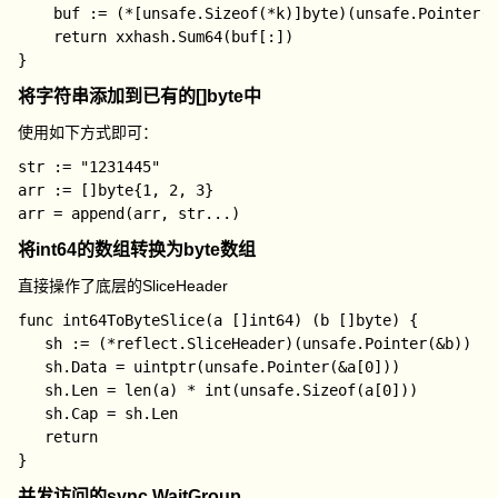
	buf := (*[unsafe.Sizeof(*k)]byte)(unsafe.Pointer(k))

	return xxhash.Sum64(buf[:])

将字符串添加到已有的[]byte中
使用如下方式即可：
str := "1231445"

arr := []byte{1, 2, 3}

将int64的数组转换为byte数组
直接操作了底层的
SliceHeader
func int64ToByteSlice(a []int64) (b []byte) {

   sh := (*reflect.SliceHeader)(unsafe.Pointer(&b))

   sh.Data = uintptr(unsafe.Pointer(&a[0]))

   sh.Len = len(a) * int(unsafe.Sizeof(a[0]))

   sh.Cap = sh.Len

   return

并发访问的sync.WaitGroup