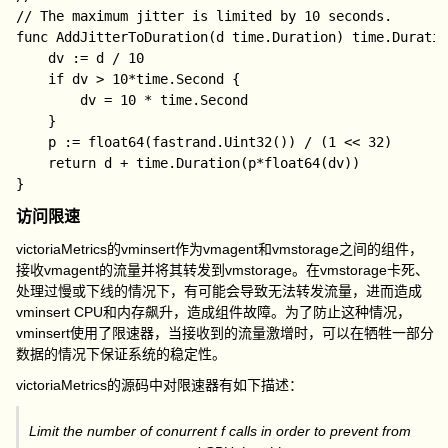
// The maximum jitter is limited by 10 seconds.

func AddJitterToDuration(d time.Duration) time.Duratio
	dv := d / 10

	if dv > 10*time.Second {

		dv = 10 * time.Second

	}

	p := float64(fastrand.Uint32()) / (1 << 32)

	return d + time.Duration(p*float64(dv))

访问限速
victoriaMetrics的
vminsert
作为
vmagent
和
vmstorage
之间的组件，
接收
vmagent
的流量并将其转发到
vmstorage
。在
vmstorage
卡死、
处理过慢或下线的情况下，有可能会导致无法转发流量，进而造成
vminsert
CPU和内存飙升，造成组件故障。为了防止这种情况，
vminsert
使用了限速器，当接收到的流量激增时，可以在牺牲一部分
数据的情况下保证系统的稳定性。
victoriaMetrics
的源码中对限速器有如下描述：
Limit the number of conurrent f calls in order to prevent from