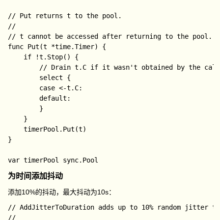
// Put returns t to the pool.

//

// t cannot be accessed after returning to the pool.

func Put(t *time.Timer) {

	if !t.Stop() {

		// Drain t.C if it wasn't obtained by the caller yet.

		select {

		case <-t.C:

		default:

		}

	}

	timerPool.Put(t)

}

为时间添加抖动
添加10%的抖动，最大抖动为10s：
// AddJitterToDuration adds up to 10% random jitter to
//
