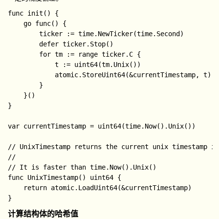
func init() {

	go func() {

		ticker := time.NewTicker(time.Second)

		defer ticker.Stop()

		for tm := range ticker.C { 

			t := uint64(tm.Unix())

			atomic.StoreUint64(&currentTimestamp, t)

		}

	}()

}

var currentTimestamp = uint64(time.Now().Unix())

// UnixTimestamp returns the current unix timestamp in
//

// It is faster than time.Now().Unix()

func UnixTimestamp() uint64 {

	return atomic.LoadUint64(&currentTimestamp)

计算结构体的哈希值