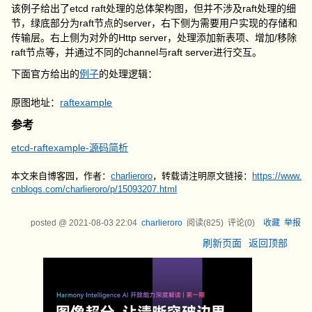
该例子给出了etcd raft处理的总体架构图，但并不涉及raft处理的细
节，绿底部分为raft节点的server，右下侧为需要用户实现的存储和
传输层。右上侧为对外的Http server，处理添加新表项、增加/移除
raft节点等，并通过不同的channel与raft server进行交互。
下面官方给出的
例子
的处理逻辑：
原图地址：
raftexample
参考
etcd-raftexample-源码简析
本文来自博客园，作者：
charlieroro
，转载请注明原文链接：
https://www.
cnblogs.com/charlieroro/p/15093207.html
posted @
2021-08-03 22:04
charlieroro
阅读(
825
) 评论(
0
)
收藏
举报
刷新页面
返回顶部