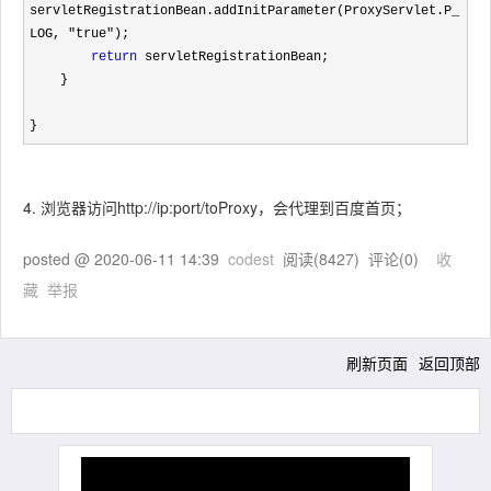
servletRegistrationBean.addInitParameter(ProxyServlet.P_
LOG, 
"true"
);

return
 servletRegistrationBean;

    }

}
4. 浏览器访问http://ip:port/toProxy，会代理到百度首页；
posted @
2020-06-11 14:39
codest
阅读(
8427
) 评论(
0
)
收
藏
举报
刷新页面
返回顶部