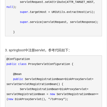
        servletRequest.setAttribute(ATTR_TARGET_HOST, 
null
);

super
.targetHost =
 URIUtils.extractHost(uri);

super
.service(servletRequest, servletResponse);

    }
3. springboot中注册servlet，参考代码如下：
public
class
 ProxyServletConfiguration {

    @Bean

public
 ServletRegistrationBean<DiskProxyServlet>
servletServletRegistrationBean() {

        ServletRegistrationBean
<DiskProxyServlet> 
servletRegistrationBean = 
new
 ServletRegistrationBean<>
(
new
 DiskProxyServlet(), "/toProxy"
);
