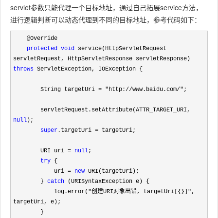
servlet参数只能代理一个目标地址，通过自己拓展service方法，
进行逻辑判断可以动态代理到不同的目标地址，参考代码如下：
    @Override

protected
void
 service(HttpServletRequest 
servletRequest, HttpServletResponse servletResponse) 
throws
 ServletException, IOException {

        String targetUri 
= "http://www.baidu.com/"
;

        servletRequest.setAttribute(ATTR_TARGET_URI, 
null
);

super
.targetUri =
 targetUri;

        URI uri 
= 
null
;

try
 {

            uri 
= 
new
 URI(targetUri);

        } 
catch
 (URISyntaxException e) {

            log.error(
"创建URI对象出错, targetUri[{}]"
, 
targetUri, e);

        }
