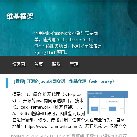
维基框架
运用wiki-framework 框架只需要简
单，速搭建 Spring Boot + Spring
Cloud 微服务项目，也可以单独搭建
Spring Boot 项目。
博客园
首页
联系
管理
[置顶]
开源的java内网穿透 - 维基代理（wiki-proxy）
摘要：
1、简介 维基代理（wiki-prox
y）、开源的java内网穿透项目。 技术
栈：cdkjFramework（维基框架）、JP
A、Netty 遵循MIT许可，因此您可以对
它进行复制、修改、传播并用于任何个人或商业行为。 官网
地址：https://www.framewiki.com/ 2、项目结构 w
阅读全文
posted @ 2025-04-01 10:04 维基框架
阅读(90)
评论(0)
推荐